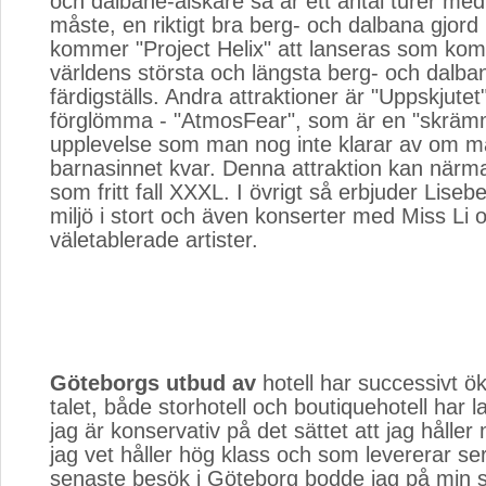
och dalbane-älskare så är ett antal turer med
måste, en riktigt bra berg- och dalbana gjord 
kommer "Project Helix" att lanseras som kom
världens största och längsta berg- och dalba
färdigställs. Andra attraktioner är "Uppskjutet"
förglömma - "AtmosFear", som är en "skrä
upplevelse som man nog inte klarar av om ma
barnasinnet kvar. Denna attraktion kan närm
som fritt fall XXXL. I övrigt så erbjuder Lisebe
miljö i stort och även konserter med Miss Li 
väletablerade artister.
Göteborgs utbud av
hotell har successivt ö
talet, både storhotell och boutiquehotell har 
jag är konservativ på det sättet att jag håller 
jag vet håller hög klass och som levererar ser
senaste besök i Göteborg bodde jag på min st