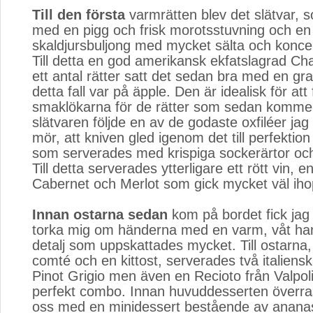
Till den första
varmrätten blev det slätvar, 
med en pigg och frisk morotsstuvning och en
skaldjursbuljong med mycket sälta och konc
Till detta en god amerikansk ekfatslagrad Ch
ett antal rätter satt det sedan bra med en gra
detta fall var på äpple. Den är idealisk för at
smaklökarna för de rätter som sedan kommer
slätvaren följde en av de godaste oxfiléer jag 
mör, att kniven gled igenom det till perfektion 
som serverades med krispiga sockerärtor och
Till detta serverades ytterligare ett rött vin, 
Cabernet och Merlot som gick mycket väl iho
Innan ostarna sedan
kom på bordet fick jag m
torka mig om händerna med en varm, våt han
detalj som uppskattades mycket. Till ostarna
comté och en kittost, serverades två italiensk
Pinot Grigio men även en Recioto från Valpoli
perfekt combo. Innan huvuddesserten överr
oss med en minidessert bestående av anana