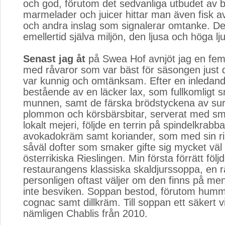
och god, förutom det sedvanliga utbudet av b
marmelader och juicer hittar man även fisk av
och andra inslag som signalerar omtanke. De
emellertid själva miljön, den ljusa och höga l
Senast jag åt
på Swea Hof avnjöt jag en fem
med råvaror som var bäst för säsongen just 
var kunnig och omtänksam. Efter en inleda
bestående av en läcker lax, som fullkomligt s
munnen, samt de färska brödstyckena av s
plommon och körsbärsbitar, serverat med smö
lokalt mejeri, följde en terrin på spindelkrab
avokadokräm samt koriander, som med sin r
såväl dofter som smaker gifte sig mycket vä
österrikiska Rieslingen. Min första förrätt följ
restaurangens klassiska skaldjurssoppa, en rä
personligen oftast väljer om den finns på me
inte besviken. Soppan bestod, förutom humm
cognac samt dillkräm. Till soppan ett säkert v
nämligen Chablis från 2010.