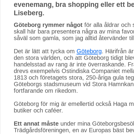
evenemang, bra shopping eller ett b
Liseberg.
Göteborg rymmer något
för alla åldrar och
skall här bara presentera några av mina favor
såväl som gamla, som jag alltid återvänder till
Det är lätt att tycka om
Göteborg
. Härifrån är
den stora världen, och att Göteborg tidigt ble
handelsstad av rang är inte överraskande. F
drevs exempelvis Ostindiska Companiet mell
1813 och företagets stora, 250-åriga gula t
Göteborgs stadsmuseum vid Stora Hamnkanal
fortfarande om rikedom.
Göteborg för mig är emellertid också Haga 
butiker och caféer.
Ett annat måste
under mina Göteborgsbesök
Trädgårdsföreningen, en av Europas bäst be