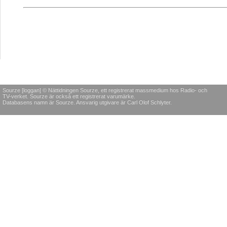
Sourze [loggan] © Nättidningen Sourze, ett registrerat massmedium hos Radio- och
TV-verket. Sourze är också ett registrerat varumärke.
Databasens namn är Sourze. Ansvarig utgivare är Carl Olof Schlyter.