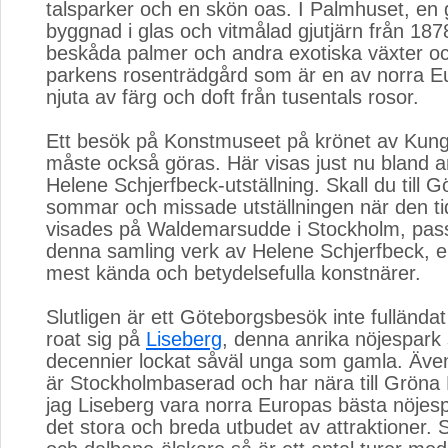
talsparker och en skön oas. I Palmhuset, en 
byggnad i glas och vitmålad gjutjärn från 18
beskåda palmer och andra exotiska växter oc
parkens rosenträdgård som är en av norra E
njuta av färg och doft från tusentals rosor.
Ett besök på Konstmuseet på krönet av Kun
måste också göras. Här visas just nu bland a
Helene Schjerfbeck-utställning. Skall du till G
sommar och missade utställningen när den tid
visades på Waldemarsudde i Stockholm, pass
denna samling verk av Helene Schjerfbeck, 
mest kända och betydelsefulla konstnärer.
Slutligen är ett Göteborgsbesök inte fullända
roat sig på
Liseberg
, denna anrika nöjespark
decennier lockat såväl unga som gamla. Även
är Stockholmbaserad och har nära till Gröna
jag Liseberg vara norra Europas bästa nöjesp
det stora och breda utbudet av attraktioner. 