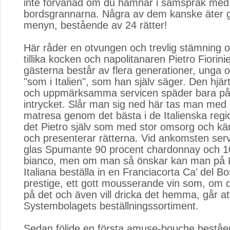
inte förvånad om du hamnar i samspråk med
bordsgrannarna. Några av dem kanske äter 
menyn, bestående av 24 rätter!
Här råder en otvungen och trevlig stämning 
tillika kocken och napolitanaren Pietro Fioriniel
gästerna består av flera generationer, unga 
"som i Italien", som han själv säger. Den hjärt
och uppmärksamma servicen späder bara på 
intrycket. Slår man sig ned här tas man med 
matresa genom det bästa i de Italienska regi
det Pietro själv som med stor omsorg och kär
och presenterar rätterna. Vid ankomsten serv
glas Spumante 90 procent chardonnay och 10
bianco, men om man så önskar kan man på 
Italiana beställa in en Franciacorta Ca’ del B
prestige, ett gott mousserande vin som, om 
på det och även vill dricka det hemma, går att 
Systembolagets beställningssortiment.
Sedan följde en första amuse-bouche beståe