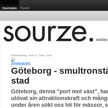
Startsidan
Forum
Föreslå ändring
| 
Skriv ut
| 
Tipsa
| 
Dela
Göteborg - smultronst
stad
Göteborg, denna "port mot väst", ha
utövat sin attraktionskraft och mång
under åren sökt oss hit för mässor, 