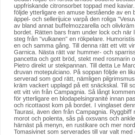
uppfriskande citronsorbet toppad med kaviar
följde ytterligare en amuse bestående av en 
äppel- och sellerijuice varpå den roliga "Vesu
av bland annat buffelmozzarella och olivkrä
bordet. Rätten bars fram under lock och när l
steg från "vulkanen" en rökpelare. Humoristis
en och samma gång. Till denna rätt ett vitt vi
Garnica. Nästa rätt var hummer- och sparri
pancetta och gott bröd, stekt med rosmarin o
Pietro direkt ur stekpannan. Till detta Le Ma
druvan motepulciano. På soppan följde en lik
serverad som god rätt, nämligen pilgrimsmu
kräm vackert upplagd på ett snäckskal. Till s
ett vitt vin från Campagnia. Så långt kommen
för ytterligare en blodapelsingranité innan p
och ricottaost kom på bordet. I vinglaset de
Taurasi, även den från Campagnia. Ryggbiff 
morot och polenta, sås på oxsvans och ankle
härnäst på menyn, en rustikare och mer nordit
Tomasivinet som serverades till var valt med