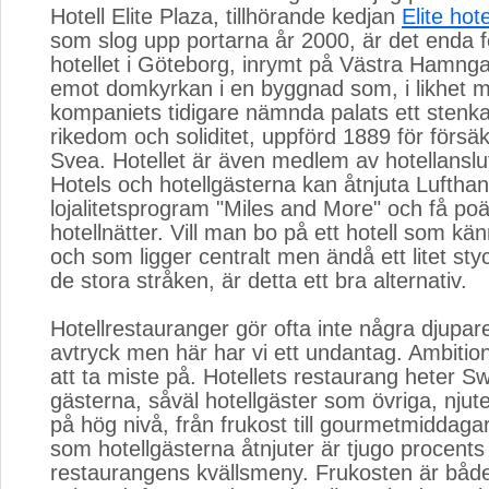
Hotell Elite Plaza, tillhörande kedjan
Elite hot
som slog upp portarna år 2000, är det enda 
hotellet i Göteborg, inrymt på Västra Hamnga
emot domkyrkan i en byggnad som, i likhet 
kompaniets tidigare nämnda palats ett stenka
rikedom och soliditet, uppförd 1889 för försä
Svea. Hotellet är även medlem av hotellansl
Hotels och hotellgästerna kan åtnjuta Luftha
lojalitetsprogram "Miles and More" och få po
hotellnätter. Vill man bo på ett hotell som kän
och som ligger centralt men ändå ett litet sty
de stora stråken, är detta ett bra alternativ.
Hotellrestauranger gör ofta inte några djupare
avtryck men här har vi ett undantag. Ambition
att ta miste på. Hotellets restaurang heter S
gästerna, såväl hotellgäster som övriga, njut
på hög nivå, från frukost till gourmetmiddaga
som hotellgästerna åtnjuter är tjugo procents
restaurangens kvällsmeny. Frukosten är både 