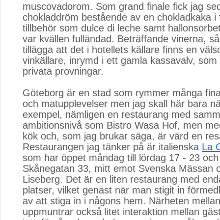
muscovadorom. Som grand finale fick jag se
chokladdröm bestående av en chokladkaka i 
tillbehör som dulce di leche samt hallonsorbe
var kvällen fulländad. Beträffande vinerna, så
tillägga att det i hotellets källare finns en väl
vinkällare, inrymd i ett gamla kassavalv, som
privata provningar.
Göteborg är en stad som rymmer många fina
och matupplevelser men jag skall här bara näm
exempel, nämligen en restaurang med sam
ambitionsnivå som Bistro Wasa Hof, men med
kök och, som jag brukar säga, är värd en resa
Restaurangen jag tänker på är italienska
La C
som har öppet måndag till lördag 17 - 23 och
Skånegatan 33, mitt emot Svenska Mässan 
Liseberg. Det är en liten restaurang med end
platser, vilket genast när man stigit in förmed
av att stiga in i någons hem. Närheten mella
uppmuntrar också litet interaktion mellan gäs