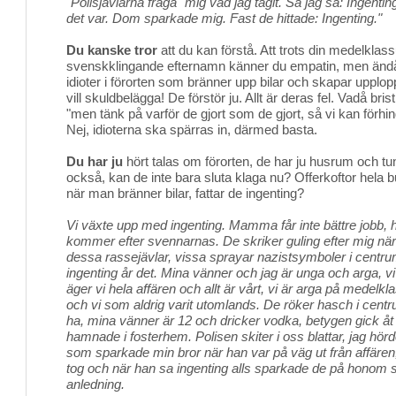
"Polisjävlarna fråga´ mig vad jag tagit. Så jag sa: Ingenti
det var. Dom sparkade mig. Fast de hittade: Ingenting."
Du kanske tror
att du kan förstå. Att trots din medelklass
svenskklingande efternamn känner du empatin, men ändå
idioter i förorten som bränner upp bilar och skapar upplopp 
vill skuldbelägga! De förstör ju. Allt är deras fel. Vadå br
"men tänk på varför de gjort som de gjort, så vi kan förhin
Nej, idioterna ska spärras in, därmed basta.
Du har ju
hört talas om förorten, de har ju husrum och tun
också, kan de inte bara sluta klaga nu? Offerkoftor hela b
när man bränner bilar, fattar de ingenting?
Vi växte upp med ingenting. Mamma får inte bättre jobb,
kommer efter svennarnas. De skriker guling efter mig när jag
dessa rassejävlar, vissa sprayar nazistsymboler i centr
ingenting år det. Mina vänner och jag är unga och arga, vi 
äger vi hela affären och allt är vårt, vi är arga på medelk
och vi som aldrig varit utomlands. De röker hasch i centr
ha, mina vänner är 12 och dricker vodka, betygen gick å
hamnade i fosterhem. Polisen skiter i oss blattar, jag h
som sparkade min bror när han var på väg ut från affären
tog och när han sa ingenting alls sparkade de på honom 
anledning.