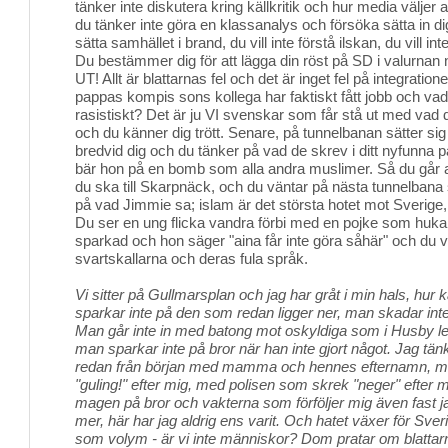
tänker inte diskutera kring källkritik och hur media väljer
du tänker inte göra en klassanalys och försöka sätta in dig
sätta samhället i brand, du vill inte förstå ilskan, du vill in
Du bestämmer dig för att lägga din röst på SD i valurna
UT! Allt är blattarnas fel och det är inget fel på integration
pappas kompis sons kollega har faktiskt fått jobb och vad
rasistiskt? Det är ju VI svenskar som får stå ut med vad 
och du känner dig trött. Senare, på tunnelbanan sätter si
bredvid dig och du tänker på vad de skrev i ditt nyfunna p
bär hon på en bomb som alla andra muslimer. Så du går a
du ska till Skarpnäck, och du väntar på nästa tunnelbana
på vad Jimmie sa; islam är det största hotet mot Sverige,
Du ser en ung flicka vandra förbi med en pojke som hukar
sparkad och hon säger "aina får inte göra såhär" och du v
svartskallarna och deras fula språk.
Vi sitter på Gullmarsplan och jag har gråt i min hals, hur
sparkar inte på den som redan ligger ner, man skadar int
Man går inte in med batong mot oskyldiga som i Husby leta
man sparkar inte på bror när han inte gjort något. Jag tänk
redan från början med mamma och hennes efternamn, m
"guling!" efter mig, med polisen som skrek "neger" efter 
magen på bror och vakterna som förföljer mig även fast jag
mer, här har jag aldrig ens varit. Och hatet växer för Sve
som volym - är vi inte människor? Dom pratar om blattarn