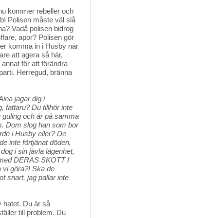
r nu kommer rebeller och
bb! Polisen måste väl slå
erna? Vadå polisen bidrog
uffare, apor? Polisen gör
lister komma in i Husby när
are att agera så här,
annat för att förändra
 parti. Herregud, bränna
ina jagar dig i
fattaru? Du tillhör inte
h guling och är på samma
um. Dom slog han som bor
orde i Husby eller? De
e inte förtjänat döden,
og i sin jävla lägenhet,
 med DERAS SKOTT I
 vi göra?! Ska de
 snart, jag pallar inte
 hatet. Du är så 
ller till problem. Du