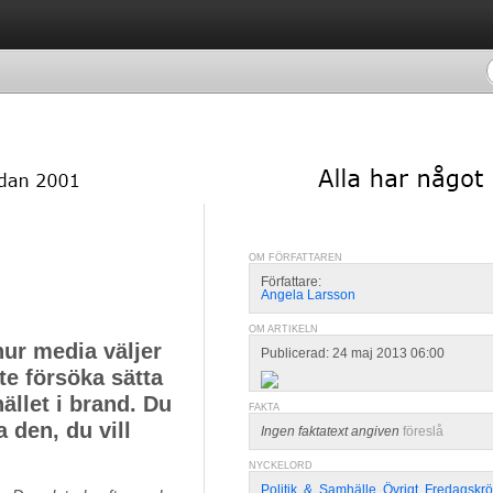
OM FÖRFATTAREN
Författare:
Angela Larsson
OM ARTIKELN
hur media väljer
Publicerad: 24 maj 2013 06:00
te försöka sätta
hället i brand. Du
FAKTA
a den, du vill
Ingen faktatext angiven
föreslå
NYCKELORD
Politik
,
&
,
Samhälle
,
Övrigt
,
Fredagskrö