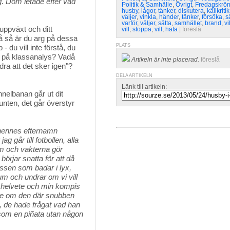
ng. Dom letade efter vad
Politik & Samhälle
,
Övrigt
,
Fredagskrö
husby
,
lågor
,
tänker
,
diskutera
,
källkritik
väljer
,
vinkla
,
händer
,
tänker
,
försöka
,
s
varför
,
väljer
,
sätta
,
samhället
,
brand
,
vi
uppväxt och ditt 
vill
,
stoppa
,
vill
,
hata
| 
föreslå
 så är du arg på dessa
PLATS
- du vill inte förstå, du
ist på klassanalys? Vadå
Artikeln är inte placerad.
föreslå
dra att det sker igen"?
DELA ARTIKELN
Länk till artikeln:
nelbanan går ut dit 
unten, det går överstyr
 hennes efternamn
 går till fotbollen, alla
um och vakterna gör
börjar snatta för att då
lassen som badar i lyx,
um och undrar om vi vill
t helvete och min kompis
örde om den där snubben
, de hade frågat vad han
som en piñata utan någon