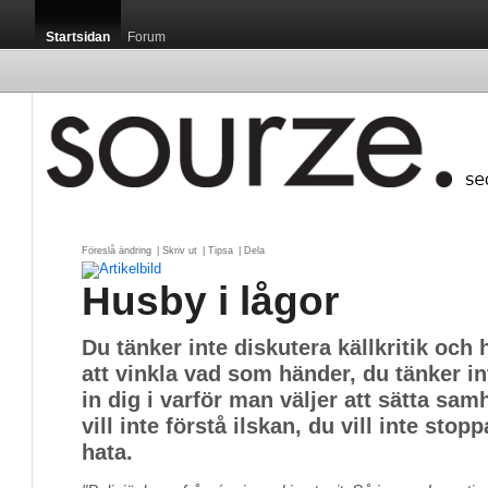
Startsidan
Forum
Föreslå ändring
| 
Skriv ut
| 
Tipsa
| 
Dela
Husby i lågor
Du tänker inte diskutera källkritik och 
att vinkla vad som händer, du tänker in
in dig i varför man väljer att sätta sam
vill inte förstå ilskan, du vill inte stopp
hata.