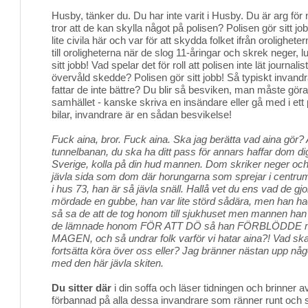
Husby, tänker du. Du har inte varit i Husby. Du är arg fö
tror att de kan skylla något på polisen? Polisen gör sitt jo
lite civila här och var för att skydda folket ifrån orolighet
till oroligheterna när de slog 11-åringar och skrek neger, l
sitt jobb! Vad spelar det för roll att polisen inte lät journa
övervåld skedde? Polisen gör sitt jobb! Så typiskt invandr
fattar de inte bättre? Du blir så besviken, man måste göra 
samhället - kanske skriva en insändare eller gå med i ett
bilar, invandrare är en sådan besvikelse!
Fuck aina, bror. Fuck aina. Ska jag berätta vad aina gör? A
tunnelbanan, du ska ha ditt pass för annars haffar dom dig, 
Sverige, kolla på din hud mannen. Dom skriker neger oc
jävla sida som dom där horungarna som sprejar i centr
i hus 73, han är så jävla snäll. Hallå vet du ens vad de gj
mördade en gubbe, han var lite störd sådära, men han had
så sa de att de tog honom till sjukhuset men mannen han d
de lämnade honom FÖR ATT DÖ så han FÖRBLÖDDE
MAGEN, och så undrar folk varför vi hatar aina?! Vad ska
fortsätta köra över oss eller? Jag bränner nästan upp något
med den här jävla skiten.
Du sitter där
i din soffa och läser tidningen och brinner av
förbannad på alla dessa invandrare som ränner runt och stä