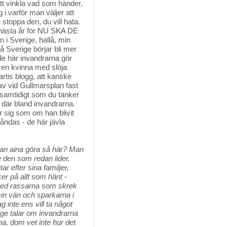
 att vinkla vad som händer,
 i varför man väljer att
te stoppa den, du vill hata.
n nästa år för NU SKA DE
en i Sverige, hallå, min
å Sverige börjar bli mer
de här invandrarna gör
g en kvinna med slöja
artis blogg, att kanske
v vid Gullmarsplan fast
 samtidigt som du tänker
 där bland invandrarna.
 sig som om han blivit
åndas - de här jävla
 kan aina göra så här? Man 
e den som redan lider.
r efter sina familjer,
er på allt som hänt -
ed rassarna som skrek
min vän och sparkarna i
 inte ens vill ta något
rige talar om invandrarna
a, dom vet inte hur det