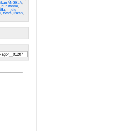
nikan ANGELA
,
,
hur
,
media
,
ätta
,
in
,
dig
,
ll
,
förstå
,
ilskan
,