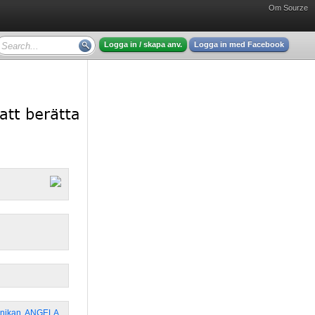
Om Sourze
Logga in / skapa anv.
Logga in med Facebook
nikan
,
ANGELA
,