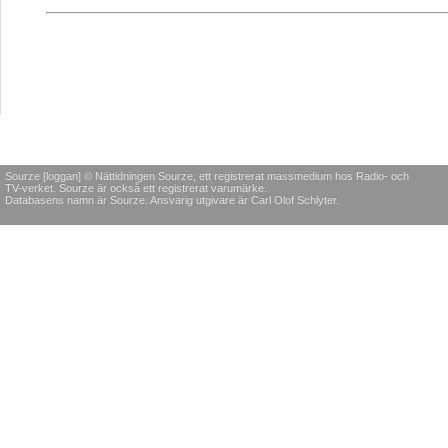
Sourze [loggan] © Nättidningen Sourze, ett registrerat massmedium hos Radio- och
TV-verket. Sourze är också ett registrerat varumärke.
Databasens namn är Sourze. Ansvarig utgivare är Carl Olof Schlyter.