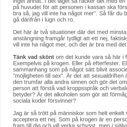
inget annat. I det läget så räcker det med en 
på huvudet för att personen i kassan ska först
bra så, jag vill inte ha något mer". Så får du
gå därifrån i lugn och ro.
Det här är två situationer där det med minsta
anstängning framgår tydligt att ett nej, faktisk
vill inte ha något mer, och det är bra med det
Tänk vad skönt
om det kunde vara så här i fle
Exempelvis på krogen. Eller på efterfester. El
sammanhang som på något sätt blivit associ
"möjligheten till sex". Är det att sexualdriften 
den trumfar alla andra sinnen och gör det omö
person att förstå vad kroppsspråk och verbal
betyder? Är det alkoholen som gör att förmåg
sociala koder försvinner?
Jag är så trött på människor som helt enkelt 
acceptera ett nej. Som på krogen är en per
fram till dig och vill verka schysst, men i själ