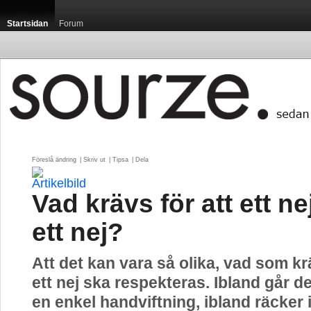
Startsidan
Forum
Föreslå ändring
| 
Skriv ut
| 
Tipsa
| 
Dela
Vad krävs för att ett ne
ett nej?
Att det kan vara så olika, vad som kr
ett nej ska respekteras. Ibland går d
en enkel handviftning, ibland räcker 