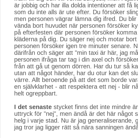
är jobbig och har illa dolda intentioner att få 
som du inte alls är ute efter. Du försöker sling
men personen vägrar lämna dig ifred. Du blir
vända bort huvudet när personen försöker kys
på efterfesten där personen försöker komma 
kläderna på dig. Du säger nej och motar bor
personen försöker igen tre minuter senare. N
därifrån och säger att "min taxi är här, jag 
personen ifråga tar tag i din axel och försöke
från att gå ut genom dörren. Har du tur så k
utan att något händer, har du otur kan det sl
värre. Allt beroende på att det som borde va
en självklarhet - att respektera ett nej - blir nå
helt ogreppbart.
I det senaste
stycket finns det inte mindre än
uttryck för "nej", men ändå är det här något 
helg i varje stad. Nu är jag generaliserande, 
jag tror jag ligger rätt så nära sanningen änd