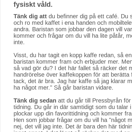
fysiskt våld.
Tänk dig att
du befinner dig på ett café. Du si
och ro med kaffet i ena handen och mobiltele
andra. Baristan som jobbar den dagen vill var
kommer och frågar om du vill ha lite påtår, me
inte.
Visst, du har tagit en kopp kaffe redan, så en
baristan kommer fram och erbjuder mer. Men d
så vad gör du? I det här fallet så räcker det 
handrörelse över kaffekoppen för att berätta f
tack, det är bra. Jag har kaffe så jag klarar mi
ha något mer." Så går baristan vidare.
Tänk dig sedan
att du går till Pressbyrån för
tidning. Du går in där samtidigt som du talar i
plockar upp din favorittidning och kommer fra
Hen som jobbar frågar om du vill ha "något 
nej, det vill jag inte. Det är bara den här tidni