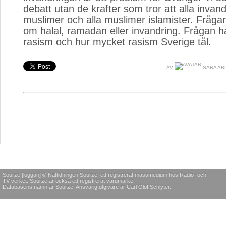
debatt utan de krafter som tror att alla invan
muslimer och alla muslimer islamister. Frågan
om halal, ramadan eller invandring. Frågan 
rasism och hur mycket rasism Sverige tål.
AV
SARA ABD
Sourze [loggan] © Nättidningen Sourze, ett registrerat massmedium hos Radio- och
TV-verket. Sourze är också ett registrerat varumärke.
Databasens namn är Sourze. Ansvarig utgivare är Carl Olof Schlyter.