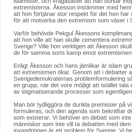
islamister, och ifrågasätter att han buntar i
extremisterna. Åkesson instämmer med henn
att hon förtjänar stor respekt för det hon har 
för att motverka den extremism som växer i 
Varför behövde Pekgul Åkessons komplimang
att hon ville att han skulle cementera extremis
Sverige? Ville hon verkligen att Åkesson skull
de för samma sorts kamp emot extremismen 
Enligt Åkesson och hans jämlikar är islam gru
att extremismen ökar. Genom att i debatter 
Sverigedemokraternas problemformulering så
en grupp, när det vore möjligt att istället tal
av stigmatiserande processer som egentligen
Man bör tydliggöra de dunkla premisser på vi
formuleras, och den agenda som bekräftar d
som existerar. Vi behöver en debatt som inte
människor som inte vill ta debatten med dem
invandringen är ett problem för Sverige. Vi 