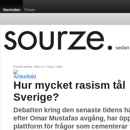
Startsidan
Forum
Föreslå ändring
| 
Skriv ut
| 
Tipsa
| 
Dela
Hur mycket rasism tål
Sverige?
Debatten kring den senaste tidens h
efter Omar Mustafas avgång, har öp
plattform för frågor som cementerar