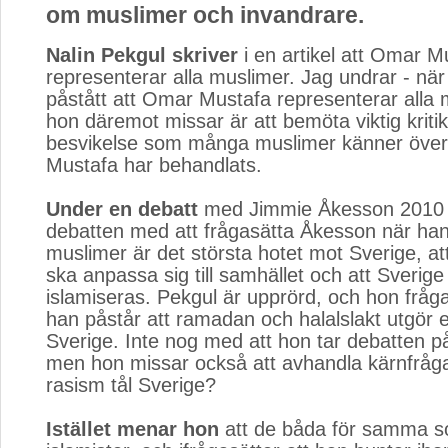
om muslimer och invandrare.
Nalin Pekgul skriver
i en artikel att Omar Mu
representerar alla muslimer. Jag undrar - nä
påstått att Omar Mustafa representerar alla
hon däremot missar är att bemöta viktig krit
besvikelse som många muslimer känner öve
Mustafa har behandlats.
Under en debatt
med Jimmie Åkesson 2010 ö
debatten med att frågasätta Åkesson när han
muslimer är det största hotet mot Sverige, at
ska anpassa sig till samhället och att Sverige 
islamiseras. Pekgul är upprörd, och hon fråg
han påstår att ramadan och halalslakt utgör e
Sverige. Inte nog med att hon tar debatten på
men hon missar också att avhandla kärnfråg
rasism tål Sverige?
Istället menar hon
att de båda för samma s