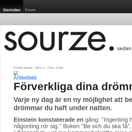
Startsidan
Forum
Föreslå ändring
| 
Skriv ut
| 
Tipsa
| 
Dela
Förverkliga dina dröm
Varje ny dag är en ny möjlighet att b
drömmar du haft under natten.
Einstein konstaterade en
gång: "Ingenting h
någonting rör sig." Boken "Be och du ska få"