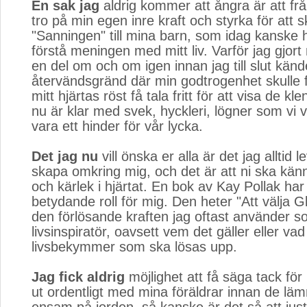
En sak jag
aldrig kommer att ångra är att fr
tro på min egen inre kraft och styrka för att
"Sanningen" till mina barn, som idag kanske h
förstå meningen med mitt liv. Varför jag gjort
en del om och om igen innan jag till slut kän
återvändsgränd där min godtrogenhet skulle f
mitt hjärtas röst få tala fritt för att visa de kl
nu är klar med svek, hyckleri, lögner som vi v
vara ett hinder för vår lycka.
Det jag nu
vill önska er alla är det jag alltid lev
skapa omkring mig, och det är att ni ska kän
och kärlek i hjärtat. En bok av Kay Pollak har
betydande roll för mig. Den heter "Att välja G
den förlösande kraften jag oftast använder 
livsinspiratör, oavsett vem det gäller eller vad
livsbekymmer som ska lösas upp.
Jag fick aldrig
möjlighet att få säga tack för l
ut ordentligt med mina föräldrar innan de lä