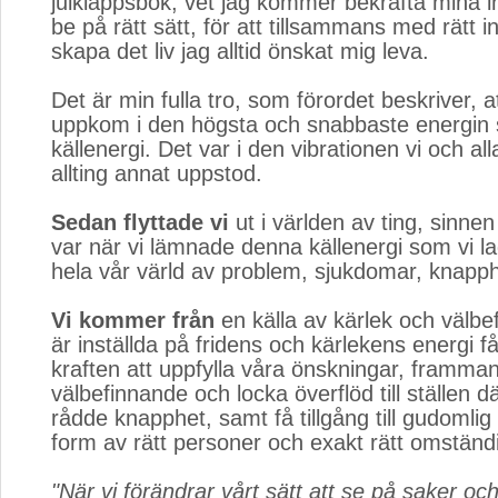
julklappsbok, vet jag kommer bekräfta mina in
be på rätt sätt, för att tillsammans med rätt i
skapa det liv jag alltid önskat mig leva.
Det är min fulla tro, som förordet beskriver, at
uppkom i den högsta och snabbaste energin 
källenergi. Det var i den vibrationen vi och a
allting annat uppstod.
Sedan flyttade vi
ut i världen av ting, sinnen
var när vi lämnade denna källenergi som vi la
hela vår värld av problem, sjukdomar, knapph
Vi kommer från
en källa av kärlek och välbef
är inställda på fridens och kärlekens energi få
kraften att uppfylla våra önskningar, framma
välbefinnande och locka överflöd till ställen dä
rådde knapphet, samt få tillgång till gudomlig
form av rätt personer och exakt rätt omständ
"När vi förändrar vårt sätt att se på saker och