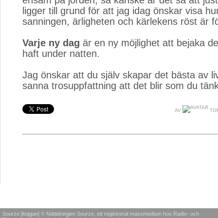
ensam på jorden, så kanske är det så att jus
ligger till grund för att jag idag önskar visa hur
sanningen, ärligheten och kärlekens röst är fö
Varje ny dag
är en ny möjlighet att bejaka d
haft under natten.
Jag önskar att du själv skapar det bästa av li
sanna trosuppfattning att det blir som du tänk
AV
TO
Sourze [loggan] © Nättidningen Sourze, ett registrerat massmedium hos Radio- och