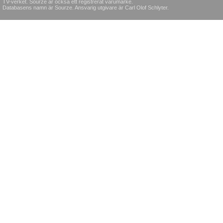
TV-verket. Sourze är också ett registrerat varumärke.
Databasens namn är Sourze. Ansvarig utgivare är Carl Olof Schlyter.