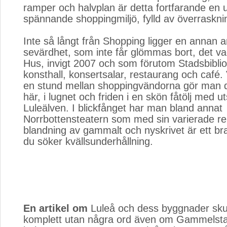
ramper och halvplan är detta fortfarande en 
spännande shoppingmiljö, fylld av överraskni
Inte så långt från Shopping ligger en annan a
sevärdhet, som inte får glömmas bort, det va
Hus, invigt 2007 och som förutom Stadsbibli
konsthall, konsertsalar, restaurang och café. V
en stund mellan shoppingvändorna gör man d
här, i lugnet och friden i en skön fåtölj med ut
Luleälven. I blickfånget har man bland annat
Norrbottensteatern som med sin varierade r
blandning av gammalt och nyskrivet är ett bra
du söker kvällsunderhållning.
En artikel om
Luleå och dess byggnader skull
komplett utan några ord även om Gammelsta