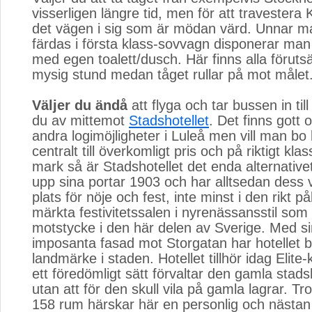
visserligen längre tid, men för att travestera
det vägen i sig som är mödan värd. Unnar ma
färdas i första klass-sovvagn disponerar ma
med egen toalett/dusch. Här finns alla förutsä
mysig stund medan tåget rullar på mot målet
Väljer du ändå
att flyga och tar bussen in till 
du av mittemot
Stadshotellet
. Det finns gott 
andra logimöjligheter i Luleå men vill man bo 
centralt till överkomligt pris och på riktigt klas
mark så är Stadshotellet det enda alternativet
upp sina portar 1903 och har alltsedan dess va
plats för nöje och fest, inte minst i den rikt p
märkta festivitetssalen i nyrenässansstil som
motstycke i den här delen av Sverige. Med si
imposanta fasad mot Storgatan har hotellet bli
landmärke i staden. Hotellet tillhör idag Elit
ett föredömligt sätt förvaltar den gamla stads
utan att för den skull vila på gamla lagrar. Tr
158 rum härskar här en personlig och nästan 