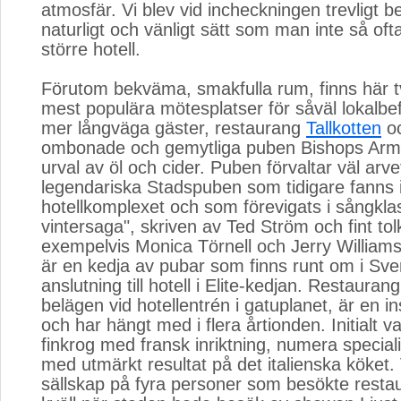
atmosfär. Vi blev vid incheckningen trevligt b
naturligt och vänligt sätt som man inte så oft
större hotell.
Förutom bekväma, smakfulla rum, finns här 
mest populära mötesplatser för såväl lokalbe
mer långväga gäster, restaurang
Tallkotten
oc
ombonade och gemytliga puben Bishops Arms
urval av öl och cider. Puben förvaltar väl arve
legendariska Stadspuben som tidigare fanns
hotellkomplexet och som förevigats i sångkla
vintersaga", skriven av Ted Ström och fint to
exempelvis Monica Törnell och Jerry William
är en kedja av pubar som finns runt om i Sveri
anslutning till hotell i Elite-kedjan. Restaurang
belägen vid hotellentrén i gatuplanet, är en ins
och har hängt med i flera årtionden. Initialt v
finkrog med fransk inriktning, numera special
med utmärkt resultat på det italienska köket. 
sällskap på fyra personer som besökte rest