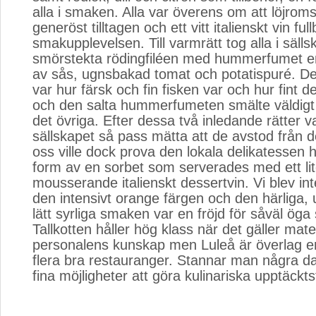
alla i smaken. Alla var överens om att löjrom
generöst tilltagen och ett vitt italienskt vin fu
smakupplevelsen. Till varmrätt tog alla i säll
smörstekta rödingfiléen med hummerfumet en
av sås, ugnsbakad tomat och potatispuré. Det
var hur färsk och fin fisken var och hur fint d
och den salta hummerfumeten smälte väldigt
det övriga. Efter dessa två inledande rätter va
sällskapet så pass mätta att de avstod från d
oss ville dock prova den lokala delikatessen 
form av en sorbet som serverades med ett lit
mousserande italienskt dessertvin. Vi blev in
den intensivt orange färgen och den härliga, 
lätt syrliga smaken var en fröjd för såväl ög
Tallkotten håller hög klass när det gäller mat
personalens kunskap men Luleå är överlag 
flera bra restauranger. Stannar man några d
fina möjligheter att göra kulinariska upptäckts