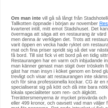
Om man inte
vill gå så långt från Stadshotell
Tallkotten öppnade i början av november
Res
kvarteret intill, mitt emot Stadshuset. Det ka
övermaga att säga att en restaurang är värd e
men denna är verkligen det. Trots att restau
varit öppen en vecka hade ryktet om restaur
mat och fina priser spridit sig så det var nästin
få bord. Till sist fick vi ett bord på en tidig sitt
Restaurangen har en varm och inbjudande in
man känner genast man stigit över tröskeln 
gäst har man insyn i köket genom en bred glu
trevligt och visar att restaurangen inte skäms
och för sina professionella kockar. CG är en
specialiserat sig på kött och då inte bara nöt
lokala specialiteter som ren- och älgkött.
Trerättersmenyerna är mycket prisvärda och
eller 499 kronor, och oavsett vad man väljer