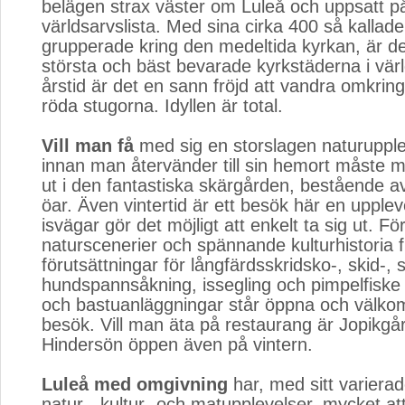
belägen strax väster om Luleå och uppsatt 
världsarvslista. Med sina cirka 400 så kallade
grupperade kring den medeltida kyrkan, är d
största och bäst bevarade kyrkstäderna i vär
årstid är det en sann fröjd att vandra omkrin
röda stugorna. Idyllen är total.
Vill man få
med sig en storslagen naturupplev
innan man återvänder till sin hemort måste m
ut i den fantastiska skärgården, bestående av
öar. Även vintertid är ett besök här en upple
isvägar gör det möjligt att enkelt ta sig ut. F
naturscenerier och spännande kulturhistoria 
förutsättningar för långfärdsskridsko-, skid-, 
hundspannsåkning, issegling och pimpelfiske
och bastuanläggningar står öppna och välkom
besök. Vill man äta på restaurang är Jopikgå
Hindersön öppen även på vintern.
Luleå med omgivning
har, med sitt varierad
natur-, kultur- och matupplevelser, mycket at