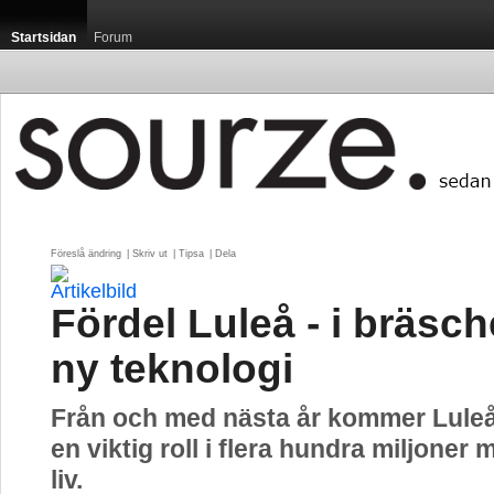
Startsidan
Forum
Föreslå ändring
| 
Skriv ut
| 
Tipsa
| 
Dela
Fördel Luleå - i bräsch
ny teknologi
Från och med nästa år kommer Luleå
en viktig roll i flera hundra miljoner
liv.