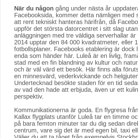
När du någon
gång under nästa år uppdatera
Facebooksida, kommer detta nämligen med st
att rent tekniskt hanteras härifrån, då Facebo
uppför det största datorcentret i sitt slag ut
anläggningen med tre väldiga serverhallar är f
2014 upptar den 84 000 kvadratmeter, eller 
fotbollsplaner. Facebooks etablering är dock l
enda som händer här. Luleå är en livlig, fram
stad med en fin blandning av kultur och natur
och är väl värd ett besök. Här finns alla förut
en minnesvärd, vederkvickande och helgjuten
Undertecknad besökte staden för en tid sedan 
av vad den hade att erbjuda, även ur ett kulin
perspektiv.
Kommunikationerna är goda. En flygresa från 
Kallax flygplats utanför Luleå tar en timme o
på bara femton minuter tar du dig sedan direkt 
centrum, vare sig det är med egen bil, taxi ell
Väljer du att ta tåget från exempelvis Stockh