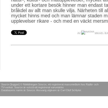
under ett kortare besök hinner man endast ta
bråkdel av allt man skulle vilja. Närheten till a
mycket hinns med och man lämnar staden m
upplevelser rikare - och med en väckt mersm
AV
MIKAEL B
Sourze [loggan] © Nättidningen Sourze, ett registrerat massmedium hos Radio- och
TV-verket. Sourze är också ett registrerat varumärke.
Databasens namn är Sourze. Ansvarig utgivare är Carl Olof Schlyter.