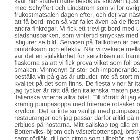
kväll när staden hade besök av showen Ljust
med Schyffert och Lindström som vi för övrigt
frukostmatsalen dagen efter, och det var nästin
att få bord, men så var fallet även på de fles
andra finkrogar. Vi fick ett trevligt bord med u
stadshusparken, som vintertid smyckas med 
isfigurer se bild. Servicen på Tallkotten är per
omtänksam och effektiv. När vi tvekade mella
var det en självklarhet för servitrisen att hä
flaskorna så att vi fick prova vilket som föll os
smaken. Vinmenyn är stor och imponerande. 
beställa vin på glas är utbudet inte så stort 
kvalitet på det som finns. De flesta viner är it
jag tycker är rätt då den italienska maten pa
italienska vinerna allra bäst. Till förrätt åt jag
krämig pumpasoppa med friterade rotsaker o
kryddor. Det är inte så vanligt med pumpas
restauranger och jag passar därför alltid på n
erbjuds på höstarna. Mitt sällskap tog alla en
Bottenviks-löjrom och västerbottenspaj, örtkr
samt rödlök, dill och citron som tillbehör, en f