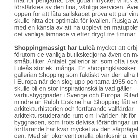
mat för pengarna. Det goda intrycket vi fick 
förstärktes av den fina, vänliga servicen. Äv
öppen för att låta sällskapet prova ett par vine
skulle hitta det optimala för kvällen. Rusiga a
med en känsla av att ha upplevt en matupple
det vanliga lämnade vi efter drygt tre timmar
Shoppingmässigt har Luleå
mycket att erbj
förutom de vanliga butikskedjorna även en m
småbutiker. Antalet gallerior är, som ofta i s
Luleås storlek, många. En shoppingklassiker 
gallerian Shopping som faktiskt var den allra fö
i Europa när den slog upp portarna 1955 oc
skulle bli en stor inspirationskälla vad gäller
varhusbyggnader i Sverige och Europa. Ritad
mindre än Ralph Erskine har Shopping fått en 
arkitekturhistorien och fortfarande vallfärdar
arkitekturstuderande runt om i världen hit för
byggnaden, som trots delvisa förändringar u
fortfarande har kvar mycket av den särpräge
den. Med sin okonventionella planlösning, vink