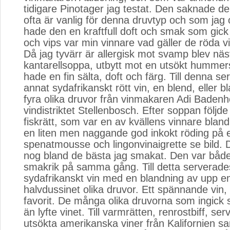
tidigare Pinotager jag testat. Den saknade d
ofta är vanlig för denna druvtyp och som jag ogi
hade den en kraftfull doft och smak som gick
och vips var min vinnare vad gäller de röda v
Då jag tyvärr är allergisk mot svamp blev näst
kantarellsoppa, utbytt mot en utsökt humme
hade en fin sälta, doft och färg. Till denna se
annat sydafrikanskt rött vin, en blend, eller b
fyra olika druvor från vinmakaren Adi Badenh
vindistriktet Stellenbosch. Efter soppan följde
fiskrätt, som var en av kvällens vinnare blan
en liten men naggande god inkokt röding på 
spenatmousse och lingonvinaigrette se bild. 
nog bland de bästa jag smakat. Den var både
smakrik på samma gång. Till detta serverades 
sydafrikanskt vin med en blandning av upp e
halvdussinet olika druvor. Ett spännande vin
favorit. De många olika druvorna som ingick 
än lyfte vinet. Till varmrätten, renrostbiff, se
utsökta amerikanska viner från Kalifornien sam