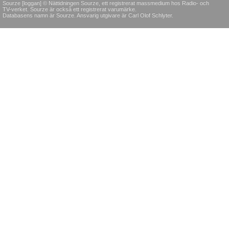
Sourze [loggan] © Nättidningen Sourze, ett registrerat massmedium hos Radio- och
TV-verket. Sourze är också ett registrerat varumärke.
Databasens namn är Sourze. Ansvarig utgivare är Carl Olof Schlyter.