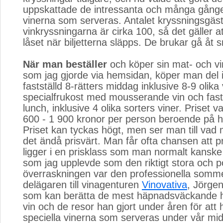
uppskattade de intressanta och många gånge
vinerna som serveras. Antalet kryssningsgäs
vinkryssningarna är cirka 100, så det gäller 
låset när biljetterna släpps. De brukar gå åt 
När man beställer
och köper sin mat- och vin
som jag gjorde via hemsidan, köper man del i
fastställd 8-rätters middag inklusive 8-9 olika 
specialfrukost med mousserande vin och fasts
lunch, inklusive 4 olika sorters viner. Priset va
600 - 1 900 kronor per person beroende på hy
Priset kan tyckas högt, men ser man till vad 
det ändå prisvärt. Man får ofta chansen att 
ligger i en prisklass som man normalt kanske i
som jag upplevde som den riktigt stora och po
överraskningen var den professionella somme
delägaren till vinagenturen
Vinovativa
, Jörge
som kan berätta de mest häpnadsväckande hi
vin och de resor han gjort under åren för att h
speciella vinerna som serveras under vår mi