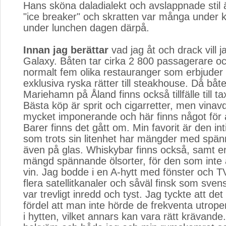
Hans sköna daladialekt och avslappnade stil 
"ice breaker" och skratten var många under k
under lunchen dagen därpå.
Innan jag berättar
vad jag åt och drack vill j
Galaxy. Båten tar cirka 2 800 passagerare oc
normalt fem olika restauranger som erbjuder a
exklusiva ryska rätter till steakhouse. Då båt
Mariehamn på Åland finns också tillfälle till t
Bästa köp är sprit och cigarretter, men vinav
mycket imponerande och här finns något för 
Barer finns det gått om. Min favorit är den in
som trots sin litenhet har mängder med spän
även på glas. Whiskybar finns också, samt 
mängd spännande ölsorter, för den som inte är
vin. Jag bodde i en A-hytt med fönster och 
flera satellitkanaler och såväl finsk som sven
var trevligt inredd och tyst. Jag tyckte att det
fördel att man inte hörde de frekventa utrop
i hytten, vilket annars kan vara rätt krävand