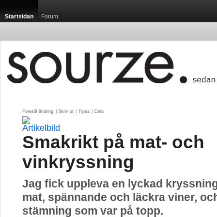
Startsidan
Forum
Föreslå ändring
| 
Skriv ut
| 
Tipsa
| 
Dela
Smakrikt på mat- och
vinkryssning
Jag fick uppleva en lyckad kryssnin
mat, spännande och läckra viner, oc
stämning som var på topp.