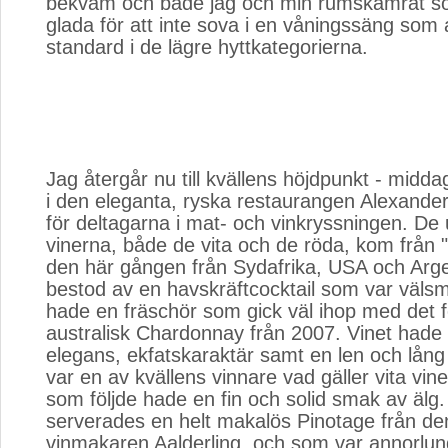
bekväm och både jag och min rumskamrat so
glada för att inte sova i en våningssäng som
standard i de lägre hyttkategorierna.
Jag återgår nu till kvällens höjdpunkt - midd
i den eleganta, ryska restaurangen Alexande
för deltagarna i mat- och vinkryssningen. De 
vinerna, både de vita och de röda, kom från "
den här gången från Sydafrika, USA och Arg
bestod av en havskräftcocktail som var väl
hade en fräschör som gick väl ihop med det f
australisk Chardonnay från 2007. Vinet had
elegans, ekfatskaraktär samt en len och lån
var en av kvällens vinnare vad gäller vita vin
som följde hade en fin och solid smak av älg. 
serverades en helt makalös Pinotage från de
vinmakaren Aalderling, och som var annorlun