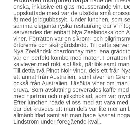
Frukosten morgonen därpå
hade det mesta
önska, inklusive ett glas mousserande vin. De
uppskattade mest var de utsökta små croiss
åt med jordgubbssylt. Under lunchen, som se
samma eleganta ryska restaurang där vi int
serverades det enbart Nya Zeeländska och Au
viner. Förrätten var en sikrom- och pilgrims
örtcremé och skärgårdsbröd. Till detta serve
Nya Zeeländsk chardonnay med lena gräddt
var en perfekt kombo med maten. Förrätten f
kalvlever med rökt sidfläsk, pärllök samt man
Till detta två Pinot Noir viner, dels ett från 
ett annat från Australien, samt även en Gren
också från Australien. Utsökta viner om man 
druva. Som avslutning serverades kaffe med e
med hjortron och mjölkchoklad, som var myc
Efter lunchen roade vi oss med att vara med i
där det krävdes att man dels var lite mer än 
allmänbildad samt att man hade lyssnat nog
Lindström under föregående kväll.