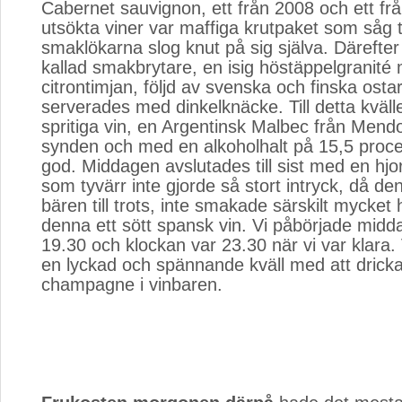
Cabernet sauvignon, ett från 2008 och ett f
utsökta viner var maffiga krutpaket som såg til
smaklökarna slog knut på sig själva. Därefter
kallad smakbrytare, en isig höstäppelgranité
citrontimjan, följd av svenska och finska ost
serverades med dinkelknäcke. Till detta kväl
spritiga vin, en Argentinsk Malbec från Mend
synden och med en alkoholhalt på 15,5 proc
god. Middagen avslutades till sist med en hjo
som tyvärr inte gjorde så stort intryck, då de
bären till trots, inte smakade särskilt mycket hj
denna ett sött spansk vin. Vi påbörjade mid
19.30 och klockan var 23.30 när vi var klara.
en lyckad och spännande kväll med att dricka
champagne i vinbaren.