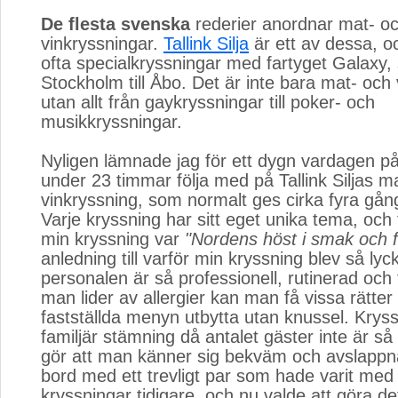
De flesta svenska
rederier anordnar mat- oc
vinkryssningar.
Tallink Silja
är ett av dessa, o
ofta specialkryssningar med fartyget Galaxy,
Stockholm till Åbo. Det är inte bara mat- och 
utan allt från gaykryssningar till poker- och
musikkryssningar.
Nyligen lämnade jag för ett dygn vardagen på 
under 23 timmar följa med på Tallink Siljas m
vinkryssning, som normalt ges cirka fyra gång
Varje kryssning har sitt eget unika tema, och
min kryssning var
"Nordens höst i smak och f
anledning till varför min kryssning blev så lyc
personalen är så professionell, rutinerad och
man lider av allergier kan man få vissa rätter
fastställda menyn utbytta utan knussel. Krys
familjär stämning då antalet gäster inte är så
gör att man känner sig bekväm och avslappn
bord med ett trevligt par som hade varit med
kryssningar tidigare, och nu valde att göra de