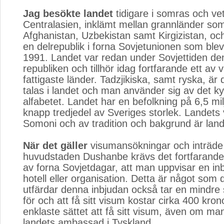
Jag besökte landet
tidigare i somras och vet a
Centralasien, inklämt mellan grannländer so
Afghanistan, Uzbekistan samt Kirgizistan, och
en delrepublik i forna Sovjetunionen som blev
1991. Landet var redan under Sovjettiden den
republiken och tillhör idag fortfarande ett av 
fattigaste länder. Tadzjikiska, samt ryska, är
talas i landet och man använder sig av det kyr
alfabetet. Landet har en befolkning på 6,5 mi
knapp tredjedel av Sveriges storlek. Landets 
Somoni och av tradition och bakgrund är lan
När det gäller
visumansökningar och inträde ti
huvudstaden Dushanbe krävs det fortfarande
av forna Sovjetdagar, att man uppvisar en inb
hotell eller organisation. Detta är något som
utfärdar denna inbjudan också tar en mindr
för och att få sitt visum kostar cirka 400 kron
enklaste sättet att få sitt visum, även om ma
landets ambassad i Tyskland.