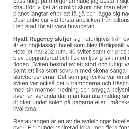
pass tidigt på morgonen hade jag beställt skju
chaufför, vilket är otroligt skönt när man efte
planet längtar efter att få gå och lägga sig n
Dushanbe var vid första anblicken från bilföns
liten stad för att vara huvudstad.
Hyatt Regency skiljer
sig naturligtvis från öv
är ett högklassigt hotell som blev färdigställt
Hotellet har 202 rum, 40 sviter samt en presi
blev uppgraderad och fick en ljuvlig svit med 
floden. Sviten bestod av ett stort och luftigt
samt ett lika stort sovrum med sköna sängar
skrivbordshörna. Det som jag tyckte var en s
sviten var också det ultramoderna och fräs
med sin marmorinredning och snygga belysnin
även en veranda där man kan äta middag så
drinkar under solen på dagarna eller i månsk
kvällarna.
Restaurangen är en av de avdelningar hotellet
över. En loungeinspirerad lokal med flera fön