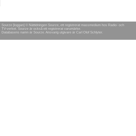
Sourze [loggan] © Nättidningen Sourze, ett registrerat massmedium hos Radio- och
TV-verket. Sourze är också ett registrerat varumärke.
Databasens namn är Sourze. Ansvarig utgivare är Carl Olof Schlyter.