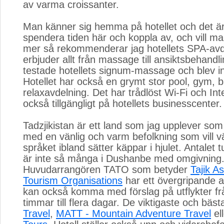
av varma croissanter.
Man känner sig hemma på hotellet och det är 
spendera tiden här och koppla av, och vill m
mer så rekommenderar jag hotellets SPA-av
erbjuder allt från massage till ansiktsbehandl
testade hotellets signum-massage och blev i
Hotellet har också en grymt stor pool, gym, 
relaxavdelning. Det har trådlöst Wi-Fi och Int
också tillgängligt på hotellets businesscenter.
Tadzjikistan är ett land som jag upplever som 
med en vänlig och varm befolkning som vill v
språket ibland sätter käppar i hjulet. Antalet 
är inte så många i Dushanbe med omgivning
Huvudarrangören TATO som betyder
Tajik A
Tourism Organisations
har ett övergripande a
kan också komma med förslag på utflykter fr
timmar till flera dagar. De viktigaste och bäst
Travel
,
MATT - Mountain Adventure Travel
ell