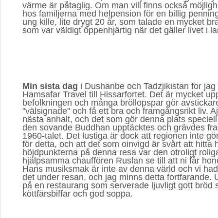
värme är påtaglig. Om man vill finns också möjligh
hos familjerna med helpension för en billig pennin
ung kille, lite drygt 20 år, som talade en mycket b
som var väldigt öppenhjärtig när det gäller livet i l
Min sista dag
i Dushanbe och Tadzjikistan for jag
Hamsafar Travel till Hissarfortet. Det är mycket up
befolkningen och många bröllopspar gör avstickare h
"välsignade" och få ett bra och framgångsrikt liv. 
nästa anhalt, och det som gör denna plats speciell 
den sovande Buddhan upptäcktes och grävdes fram
1960-talet. Det lustiga är dock att regionen inte g
för detta, och att det som oinvigd är svårt att hitta 
höjdpunkterna på denna resa var den otroligt rolig
hjälpsamma chauffören Ruslan se till att ni får hon
Hans musiksmak är inte av denna värld och vi hade
det under resan, och jag minns detta fortfarande. 
på en restaurang som serverade ljuvligt gott bröd
köttfärsbiffar och god soppa.