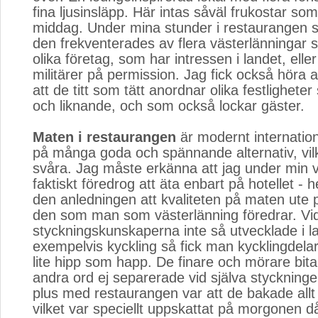
fina ljusinsläpp. Här intas såväl frukostar so
middag. Under mina stunder i restaurangen s
den frekventerades av flera västerlänningar 
olika företag, som har intressen i landet, elle
militärer på permission. Jag fick också höra 
att de titt som tätt anordnar olika festlighet
och liknande, och som också lockar gäster.
Maten i restaurangen
är modernt internatione
på många goda och spännande alternativ, vil
svåra. Jag måste erkänna att jag under min vi
faktiskt föredrog att äta enbart på hotellet - h
den anledningen att kvaliteten på maten ute p
den som man som västerlänning föredrar. Vi
styckningskunskaperna inte så utvecklade i l
exempelvis kyckling så fick man kycklingdel
lite hipp som happ. De finare och mörare bit
andra ord ej separerade vid själva styckninge
plus med restaurangen var att de bakade allt 
vilket var speciellt uppskattat på morgonen d