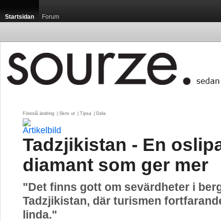
Startsidan
Forum
Föreslå ändring
| 
Skriv ut
| 
Tipsa
| 
Dela
Tadzjikistan - En oslip
diamant som ger mer
"Det finns gott om sevärdheter i ber
Tadzjikistan, där turismen fortfarande
linda."