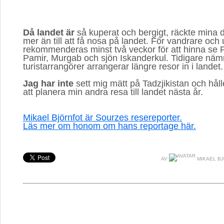
Då landet är
så kuperat och bergigt, räckte mina d
mer än till att få nosa på landet. För vandrare och
rekommenderas minst två veckor för att hinna se 
Pamir, Murgab och sjön Iskanderkul. Tidigare nä
turistarrangörer arrangerar längre resor in i landet.
Jag har inte
sett mig mätt på Tadzjikistan och håll
att planera min andra resa till landet nästa år.
Mikael Björnfot är Sourzes resereporter.
Läs mer om honom om hans reportage här.
AV
MIKAEL B