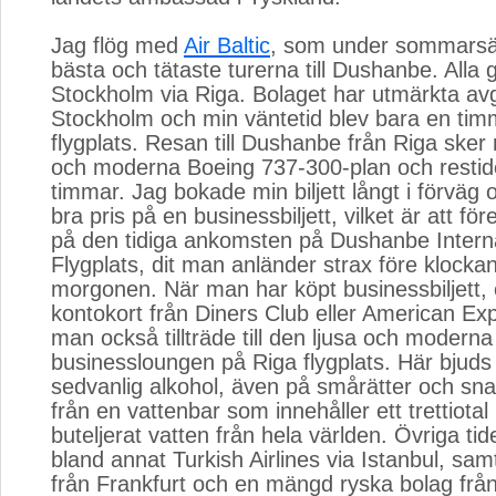
Jag flög med
Air Baltic
, som under sommarsä
bästa och tätaste turerna till Dushanbe. Alla 
Stockholm via Riga. Bolaget har utmärkta av
Stockholm och min väntetid blev bara en ti
flygplats. Resan till Dushanbe från Riga sk
och moderna Boeing 737-300-plan och restide
timmar. Jag bokade min biljett långt i förväg o
bra pris på en businessbiljett, vilket är att f
på den tidiga ankomsten på Dushanbe Interna
Flygplats, dit man anländer strax före klocka
morgonen. När man har köpt businessbiljett, e
kontokort från Diners Club eller American Exp
man också tillträde till den ljusa och moderna
businessloungen på Riga flygplats. Här bjud
sedvanlig alkohol, även på smårätter och sn
från en vattenbar som innehåller ett trettiotal 
buteljerat vatten från hela världen. Övriga tid
bland annat Turkish Airlines via Istanbul, sa
från Frankfurt och en mängd ryska bolag frå