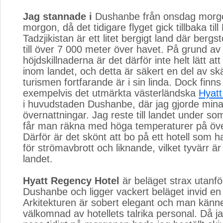
Jag stannade i
Dushanbe från onsdag morgon
morgon, då det tidigare flyget gick tillbaka till
Tadzjikistan är ett litet bergigt land där berg
till över 7 000 meter över havet. På grund av
höjdskillnaderna är det därför inte helt lätt att 
inom landet, och detta är säkert en del av skäl
turismen fortfarande är i sin linda. Dock finns 
exempelvis det utmärkta västerländska
Hyatt
i huvudstaden Dushanbe, där jag gjorde mina
övernattningar. Jag reste till landet under s
får man räkna med höga temperaturer på öve
Därför är det skönt att bo på ett hotell som 
för strömavbrott och liknande, vilket tyvärr är r
landet.
Hyatt Regency Hotel
är beläget strax utanfö
Dushanbe och ligger vackert beläget invid en 
Arkitekturen är sobert elegant och man känn
välkomnad av hotellets talrika personal. Då j