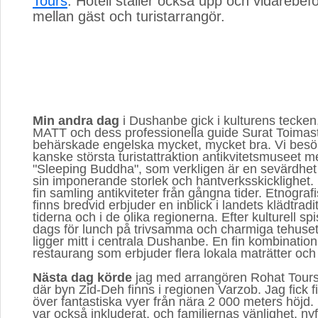
Tours
. Hotell ställer också upp och vidarebef
mellan gäst och turistarrangör.
Min andra dag
i Dushanbe gick i kulturens tecken,
MATT och dess professionella guide Surat Toima
behärskade engelska mycket, mycket bra. Vi besö
kanske största turistattraktion antikvitetsmuseet
"Sleeping Buddha", som verkligen är en sevärdhet 
sin imponerande storlek och hantverksskicklighet.
fin samling antikviteter från gångna tider. Etnogr
finns bredvid erbjuder en inblick i landets klädtra
tiderna och i de olika regionerna. Efter kulturell sp
dags för lunch på trivsamma och charmiga tehuse
ligger mitt i centrala Dushanbe. En fin kombinatio
restaurang som erbjuder flera lokala maträtter och 
Nästa dag körde
jag med arrangören Rohat Tours 
där byn Zid-Deh finns i regionen Varzob. Jag fick fin
över fantastiska vyer från nära 2 000 meters höjd.
var också inkluderat, och familjernas vänlighet, ny