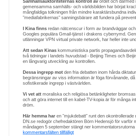
Samhällsauktoriteternas kontroll av
ordet och därmed 
gemensamma samhälls- och världsbilden har börjat krac
mångfaldiga tolkningen från mindre karaktärsbundna indivi
"mediafabrikernas" sanningsbärare att fundera på prevent
I Kina finns
redan nätcenscur i form av brandväggar och 
Googles populära Gmail-tjänst i drakens cyberrymd. Gen
utlänningar VPN virtual private network, har heller inte un
Att sedan Kinas
kommunistiska partis propagandaavdeln
två tidningar i landets huvudstad - Beijing Times och Beij
en långvarig utveckling av kontrollen.
Dessa ingrepp mot
den fria debatten inom hårda diktatu
begränsningar av viss information är föga förvånande, då
sofistikerade ingrepp i västvärlden.
Vi vet att
moraliska och religiösa betänkligheter bromsas
och att göra internet till en kabel-TV-kopia är för många i
dröm.
Här hemma har
en "mjukdebatt" runt den okontrollerade 
DN.se redogör chefredaktören Börn Hedensjö för varför
måndagen 5 september stängt ner kommentatorsrutorna
kommentarsfälten tillfälligt