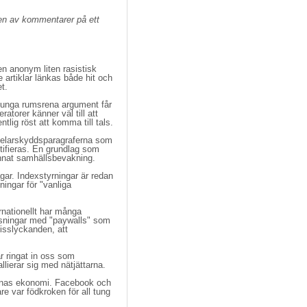
gen av kommentarer på ett
en anonym liten rasistisk
artiklar länkas både hit och
et.
tunga rumsrena argument får 
atorer känner väl till att
tlig röst att komma till tals.
elarskyddsparagraferna som 
entifieras. En grundlag som
annat samhällsbevakning.
ar. Indexstyrningar är redan 
ingar för "vanliga
rnationellt har många 
ösningar med "paywalls" som
misslyckanden, att
r ringat in oss som 
lierar sig med nätjättarna.
arnas ekonomi. Facebook och
re var födkroken för all tung