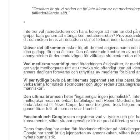
"Orsaken är att vi sedan en tid inte klarar av en modererin
tillfredställande sätt."
"
Inte tror väl nätredaktören och hans kollegor att man tar död på 
grupp, bara genom att stänga kommetatorssrutan? Provocerande 
dit och risken finns att debatten i stället förloras inom fadershus
Utöver det tillkommer
risker för att de med angivna namn och 
löpa gatlopp för sina åsikter. Den nätbaserade kontrollen av moder
anonymiteten är den enda vägen för vältaliga skribenter utan offen
Vad medierna samtidigt
med förändringen åsidosätter, är medd
ger varje medborgares rätt att uttrycka sig offentligt utan att id
annars dagligen försvaras och utnyttjas av medierna för bland 
Vi ser tydliga
bevis på att internets öppenhet sett sina bästa dag
verksamma för nätets sökmotorer och utgör redan stora begränsn
människor".
Den ultima bromsen
heter "inga pengar ingen journalistik". Inte
multidrakar redan nu enbart betalbilagor och Robert Murdochs l
enda åtkomst till News Corps, kommer troligtvis, trots tidigare 
genomföras fullt ut inom en snar framtid.
Facebook och Google
som registrerar vad vi tycker och gör, ha
konsumenter, vilket skapar genvägar för de produktföretag som al
Deras framgång har redan fått förödande effekter på nättidning
Google har snott åt sig lejonparten av annonskakan, vilken tidiga
nyhetsjournalistik.