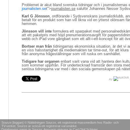
Problemet är akut bland svenska tidningar och i journalisternas
journalisten.se
t">
journalisten.se
saluför Johannes Nesser Sydsv
Karl G Jönsson
, ordförande i Sydsvenskans journalistklubb, anse
betalt för en produkt som han vill likna vid en ytterst olönsam fä
hemmen.
Jönsson vill inte
formulera ett sparpaket med personalnedskärnin
att ett paketpris med höjd prenumerationsavgift för papperstidni
webb och iPad vore gångbart som ett allt-i-ett-koncept för att öv
Bortser man från
tidningarnas ekonomiska situation, är det vi a
en viss halsstarrighet då mediemakten tar time-out, för att klura 
från anonyma frågeställningar som vill ruska om samhället.
Tidigare har organen
enbart varit vana vid att hantera den kultu
som kommer uppifrån. För undertecknad framstår den stora medial
seriösa tidningarna var med i den sociala gemenskapen på näte
AV
Sourze [loggan] © Nättidningen Sourze, ett registrerat massmedium hos Radio- och
TV-verket. Sourze är också ett registrerat varumärke.
Databasens namn är Sourze. Ansvarig utgivare är Carl Olof Schlyter.