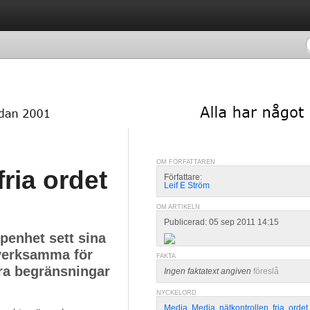
OM FÖRFATTAREN
fria ordet
Författare:
Leif E Ström
OM ARTIKELN
Publicerad: 05 sep 2011 14:15
ppenhet sett sina
 verksamma för
FAKTA
ra begränsningar
Ingen faktatext angiven
föreslå
NYCKELORD
Media
,
Media
,
nätkontrollen
,
fria
,
ordet