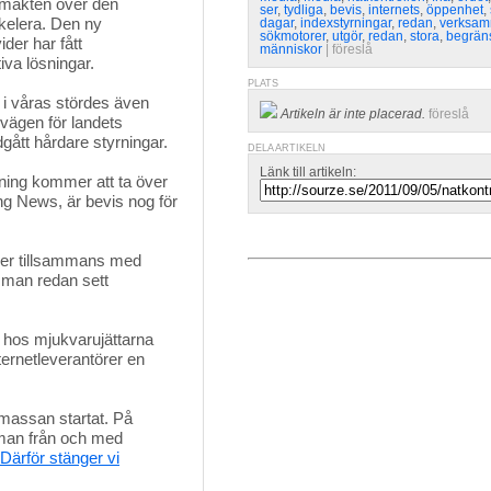
makten över den 
ser
,
tydliga
,
bevis
,
internets
,
öppenhet
,
kelera. Den ny
dagar
,
indexstyrningar
,
redan
,
verksa
sökmotorer
,
utgör
,
redan
,
stora
,
begrän
der har fått
människor
| 
föreslå
iva lösningar.
PLATS
i våras stördes även 
Artikeln är inte placerad.
föreslå
vägen för landets
dgått hårdare styrningar.
DELA ARTIKELN
Länk till artikeln:
ing kommer att ta över 
ing News, är bevis nog för
rer tillsammans med 
 man redan sett
 hos mjukvarujättarna 
nternetleverantörer en
massan startat. På 
 man från och med
Därför stänger vi