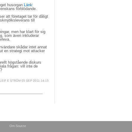
 eget husorgan
Länk:
enskans förblödande.
r att företaget tar för dåligt
rskmjölksleverans till
gar, men har klart för sig 
ng, som även inkluderar
erleva.
nvändare skådar intet annat 
ut en strategi mot attacker
rellt högstående diskurs 
a frågan: vill inte de
t?
LEIF E STRÖM
05 SEP 2011 14:15
Om Sourze