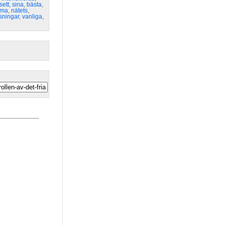
sett
,
sina
,
bästa
,
mma
,
nätets
,
sningar
,
vanliga
,