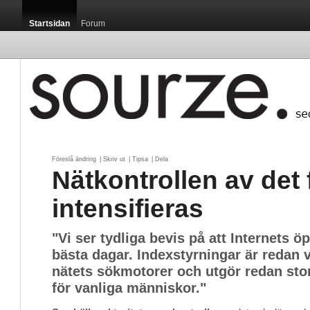
Startsidan
Forum
Föreslå ändring
| 
Skriv ut
| 
Tipsa
| 
Dela
Nätkontrollen av det 
intensifieras
"Vi ser tydliga bevis på att Internets ö
bästa dagar. Indexstyrningar är redan
nätets sökmotorer och utgör redan sto
för vanliga människor."