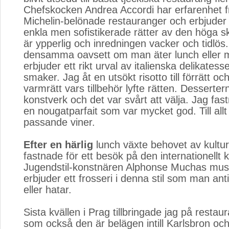
Chefskocken Andrea Accordi har erfarenhet fr
Michelin-belönade restauranger och erbjuder 
enkla men sofistikerade rätter av den höga s
är ypperlig och inredningen vacker och tidlös
densamma oavsett om man äter lunch eller 
erbjuder ett rikt urval av italienska delikatesse
smaker. Jag åt en utsökt risotto till förrätt och 
varmrätt vars tillbehör lyfte rätten. Dessert
konstverk och det var svårt att välja. Jag fas
en nougatparfait som var mycket god. Till all
passande viner.
Efter en härlig
lunch växte behovet av kulturel
fastnade för ett besök på den internationellt
Jugendstil-konstnären Alphonse Muchas m
erbjuder ett frosseri i denna stil som man ant
eller hatar.
Sista kvällen i Prag tillbringade jag på resta
som också den är belägen intill Karlsbron och