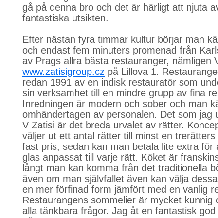
gå på denna bro och det är härligt att njuta 
fantastiska utsikten.
Efter nästan fyra timmar kultur börjar man k
och endast fem minuters promenad från Karl
av Prags allra bästa restauranger, nämligen V
www.zatisigroup.cz
på Lillova 1. Restaurange
redan 1991 av en indisk restauratör som und
sin verksamhet till en mindre grupp av fina r
Inredningen är modern och sober och man kä
omhändertagen av personalen. Det som jag 
V Zatisi är det breda urvalet av rätter. Konce
väljer ut ett antal rätter till minst en trerätters
fast pris, sedan kan man betala lite extra för 
glas anpassat till varje rätt. Köket är franskin
långt man kan komma från det traditionella 
även om man självfallet även kan välja dessa
en mer förfinad form jämfört med en vanlig r
Restaurangens sommelier är mycket kunnig 
alla tänkbara frågor. Jag åt en fantastisk go