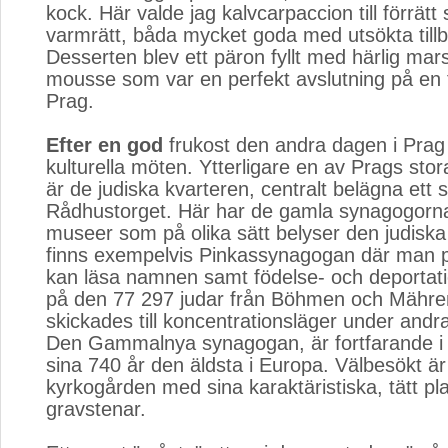
kock. Här valde jag kalvcarpaccion till förrätt s
varmrätt, båda mycket goda med utsökta tillb
Desserten blev ett päron fyllt med härlig mar
mousse som var en perfekt avslutning på en 
Prag.
Efter en god
frukost den andra dagen i Prag 
kulturella möten. Ytterligare en av Prags sto
är de judiska kvarteren, centralt belägna ett 
Rådhustorget. Här har de gamla synagogorna f
museer som på olika sätt belyser den judiska
finns exempelvis Pinkassynagogan där man 
kan läsa namnen samt födelse- och deporta
på den 77 297 judar från Böhmen och Mähr
skickades till koncentrationsläger under andra
Den Gammalnya synagogan, är fortfarande i
sina 740 år den äldsta i Europa. Välbesökt är 
kyrkogården med sina karaktäristiska, tätt p
gravstenar.