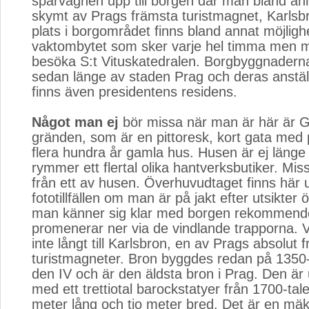
spårvagnen upp till borgen där man bland an
skymt av Prags främsta turistmagnet, Karlsb
plats i borgområdet finns bland annat möjlighe
vaktombytet som sker varje hel timma men 
besöka S:t Vituskatedralen. Borgbyggnader
sedan länge av staden Prag och deras anstä
finns även presidentens residens.
Något man ej
bör missa när man är här är Gy
gränden, som är en pittoresk, kort gata med 
flera hundra år gamla hus. Husen är ej läng
rymmer ett flertal olika hantverksbutiker. Miss
från ett av husen. Överhuvudtaget finns här u
fototillfällen om man är på jakt efter utsikter
man känner sig klar med borgen rekommend
promenerar ner via de vindlande trapporna. V
inte långt till Karlsbron, en av Prags absolut 
turistmagneter. Bron byggdes redan på 1350-t
den IV och är den äldsta bron i Prag. Den ä
med ett trettiotal barockstatyer från 1700-tal
meter lång och tio meter bred. Det är en mäkt