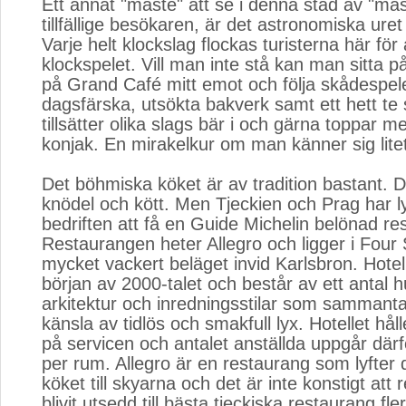
Ett annat "måste" att se i denna stad av "mås
tillfällige besökaren, är det astronomiska ure
Varje helt klockslag flockas turisterna här för 
klockspelet. Vill man inte stå kan man sitta på
på Grand Café mitt emot och följa skådespele
dagsfärska, utsökta bakverk samt ett hett t
tillsätter olika slags bär i och gärna toppar me
konjak. En mirakelkur om man känner sig litet
Det böhmiska köket är av tradition bastant. 
knödel och kött. Men Tjeckien och Prag har 
bedriften att få en Guide Michelin belönad re
Restaurangen heter Allegro och ligger i Four
mycket vackert beläget invid Karlsbron. Hotelle
början av 2000-talet och består av ett antal 
arkitektur och inredningsstilar som sammanta
känsla av tidlös och smakfull lyx. Hotellet hål
på servicen och antalet anställda uppgår därför
per rum. Allegro är en restaurang som lyfter d
köket till skyarna och det är inte konstigt att
blivit utsedd till bästa tjeckiska restaurang fler