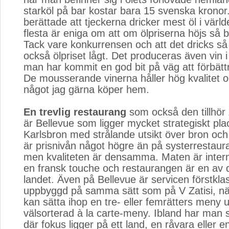
starköl på bar kostar bara 15 svenska kronor
berättade att tjeckerna dricker mest öl i värl
flesta är eniga om att om ölpriserna höjs så bl
Tack vare konkurrensen och att det dricks så
också ölpriset lågt. Det produceras även vin 
man har kommit en god bit på väg att förbättr
De mousserande vinerna håller hög kvalitet 
något jag gärna köper hem.
En trevlig restaurang
som också den tillhör 
är Bellevue som ligger mycket strategiskt place
Karlsbron med strålande utsikt över bron oc
är prisnivån något högre än på systerrestaur
men kvaliteten är densamma. Maten är intern
en fransk touche och restaurangen är en av d
landet. Även på Bellevue är servicen förstkla
uppbyggd på samma sätt som på V Zatisi, nä
kan sätta ihop en tre- eller femrätters meny 
välsorterad à la carte-meny. Ibland har man s
där fokus ligger på ett land, en råvara eller 