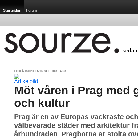
Startsidan
Forum
Föreslå ändring
| 
Skriv ut
| 
Tipsa
| 
Dela
Möt våren i Prag med 
och kultur
Prag är en av Europas vackraste oc
välbevarade städer med arkitektur fr
århundraden. Pragborna är stolta öve