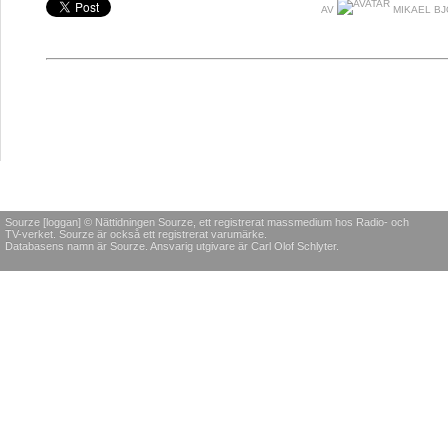
AV
MIKAEL B
Sourze [loggan] © Nättidningen Sourze, ett registrerat massmedium hos Radio- och
TV-verket. Sourze är också ett registrerat varumärke.
Databasens namn är Sourze. Ansvarig utgivare är Carl Olof Schlyter.