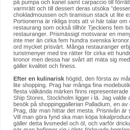
på pumpa och kanel samt carpaccio till förrätt, 
varmrätt och till dessert deras utsöka "desse
chokladmoussen och tiramisun stack ut lite e
Portionerna är rikliga trots att vi här talar om
restaurang som också tillhör Tjeckiens fem b
restauranger. Prismässigt motsvarar en men
inte mer än cirka fem hundra svenska krono
ord mycket prisvärt. Många restauranger erb
turistmenyer med tre rätter för cirka ett hun
kronor men dessa har svårt att mäta sig med
gäller kvalitet och finess.
Efter en kulinarisk
högtid, den första av mån
lite shopping. Prag har många fina modebuti
flesta välkända märken finns representerade
Ship Stores, Stockholm ligger i lä. Jag valde a
besök på shoppinggallerian Palladium, en av d
Prag, där man hittar det mesta. Prisnivån ä
Vill man göra fynd ska man köpa lokalproduce
gäller detta livsmedel och öl, och varför drick
när man befinner sig i ölets förlovade hemla