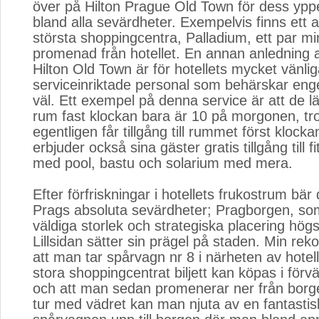
över på Hilton Prague Old Town för dess yppe
bland alla sevärdheter. Exempelvis finns ett 
största shoppingcentra, Palladium, ett par mi
promenad från hotellet. En annan anledning at
Hilton Old Town är för hotellets mycket vänli
serviceinriktade personal som behärskar eng
väl. Ett exempel på denna service är att de lät
rum fast klockan bara är 10 på morgonen, tr
egentligen får tillgång till rummet först klocka
erbjuder också sina gäster gratis tillgång till 
med pool, bastu och solarium med mera.
Efter förfriskningar i hotellets frukostrum bär d
Prags absoluta sevärdheter; Pragborgen, s
väldiga storlek och strategiska placering hög
Lillsidan sätter sin prägel på staden. Min re
att man tar spårvagn nr 8 i närheten av hotel
stora shoppingcentrat biljett kan köpas i förvä
och att man sedan promenerar ner från bor
tur med vädret kan man njuta av en fantasti