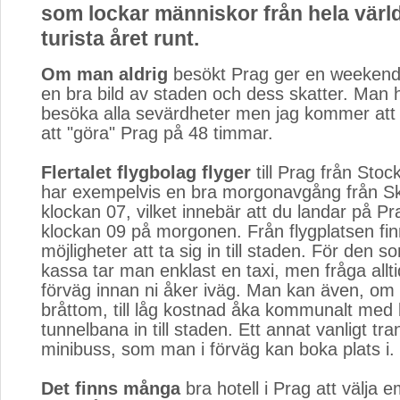
som lockar människor från hela värld
turista året runt.
Om man aldrig
besökt Prag ger en weekend
en bra bild av staden och dess skatter. Man h
besöka alla sevärdheter men jag kommer att v
att "göra" Prag på 48 timmar.
Flertalet flygbolag flyger
till Prag från Stoc
har exempelvis en bra morgonavgång från S
klockan 07, vilket innebär att du landar på Pr
klockan 09 på morgonen. Från flygplatsen finn
möjligheter att ta sig in till staden. För den s
kassa tar man enklast en taxi, men fråga allti
förväg innan ni åker iväg. Man kan även, om
bråttom, till låg kostnad åka kommunalt med
tunnelbana in till staden. Ett annat vanligt tra
minibuss, som man i förväg kan boka plats i.
Det finns många
bra hotell i Prag att välja e