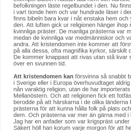
befolkningen läste regelbundet i den. Nu finn
i vart tionde hem och var hundrade läser i d
finns bibeln bara kvar i nåt enstaka hem och yt
den. Att luften gick ur religionen hänger ihop 
kvinnliga präster. De manliga prästerna var
medan de kvinnliga var medmänniskor och var
andra. Att kristendomen inte kommer att förs
på alla dessa, ofta magnifika kyrkor, särskilt
De kommer knappast att rivas utan stå kva
över en svunnen tid.
Att kristendomen kan
försvinna så snabbt be
i Sverige eller i Europa överhuvudtaget aldr
nån varaktig religion, utan de har importerats
Mellanöstern. Och att religionen fick ett fotfä
berodde på att härskarna i de olika länderna 
prästerna för att kunna hålla folk på plats och
dem. Och prästerna var mer än gärna med i 
Jag har en anfader som var krigspräst under 
Säkert höll han korum varje morgon för att h