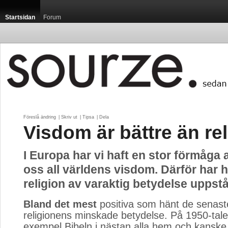
Startsidan
Forum
Föreslå ändring
| 
Skriv ut
| 
Tipsa
| 
Dela
Visdom är bättre än re
I Europa har vi haft en stor förmåga 
oss all världens visdom. Därför har h
religion av varaktig betydelse uppstå
Bland det mest
positiva som hänt de senaste
religionens minskade betydelse. På 1950-talet 
exempel Bibeln i nästan alla hem och kanske