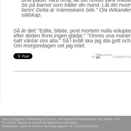
dina kläder vara rena, låt ditt huvud vara tvättat
Se på barnet som håller din hand. Låt din hustru
famn! Detta är människans öde."
Ola Wikander
sällskap.
Så är det! ”Edite, bibite, post mortem nulla voluptas
efter döden finns ingen glädje.” ”Omnis una mane
natt väntar oss alla.” Så i kväll ska jag äta gott och
Om morgondagen vet jag intet.
AV
LENNART K
Sourze [loggan] © Nättidningen Sourze, ett registrerat massmedium hos Radio- och
TV-verket. Sourze är också ett registrerat varumärke.
Databasens namn är Sourze. Ansvarig utgivare är Carl Olof Schlyter.