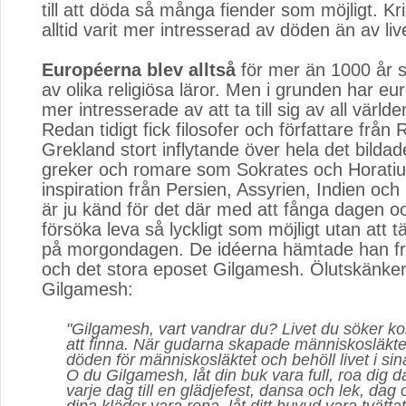
till att döda så många fiender som möjligt. K
alltid varit mer intresserad av döden än av liv
Européerna blev alltså
för mer än 1000 år s
av olika religiösa läror. Men i grunden har eu
mer intresserade av att ta till sig av all världe
Redan tidigt fick filosofer och författare frå
Grekland stort inflytande över hela det bild
greker och romare som Sokrates och Horati
inspiration från Persien, Assyrien, Indien och
är ju känd för det där med att fånga dagen oc
försöka leva så lyckligt som möjligt utan att 
på morgondagen. De idéerna hämtade han fr
och det stora eposet Gilgamesh. Ölutskänkers
Gilgamesh:
"Gilgamesh, vart vandrar du? Livet du söker k
att finna. När gudarna skapade människosläkt
döden för människosläktet och behöll livet i si
O du Gilgamesh, låt din buk vara full, roa dig d
varje dag till en glädjefest, dansa och lek, dag 