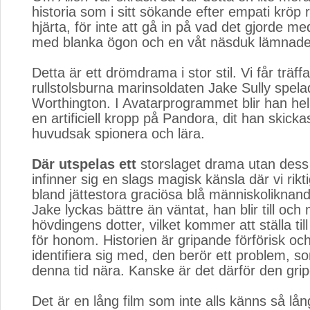
historia som i sitt sökande efter empati kröp ra
hjärta, för inte att gå in på vad det gjorde 
med blanka ögon och en våt näsduk lämnade
Detta är ett drömdrama i stor stil. Vi får träff
rullstolsburna marinsoldaten Jake Sully spel
Worthington. I Avatarprogrammet blir han hel
en artificiell kropp på Pandora, dit han skickas
huvudsak spionera och lära.
Där utspelas ett
storslaget drama utan dess l
infinner sig en slags magisk känsla där vi rikt
bland jättestora graciösa blå människoliknand
Jake lyckas bättre än väntat, han blir till och
hövdingens dotter, vilket kommer att ställa til
för honom. Historien är gripande förförisk och 
identifiera sig med, den berör ett problem, so
denna tid nära. Kanske är det därför den gri
Det är en lång film som inte alls känns så lån