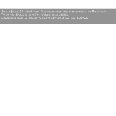
Sourze [loggan] © Nättidningen Sourze, ett registrerat massmedium hos Radio- och
TV-verket. Sourze är också ett registrerat varumärke.
Databasens namn är Sourze. Ansvarig utgivare är Carl Olof Schlyter.