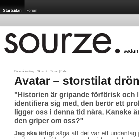
Startsidan
Forum
Föreslå ändring
| 
Skriv ut
| 
Tipsa
| 
Dela
Avatar – storstilat dr
"Historien är gripande förförisk och l
identifiera sig med, den berör ett pr
ligger oss i denna tid nära. Kanske ä
den griper om oss?"
Jag ska ärligt
säga att det var ett undantag j