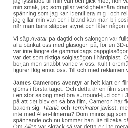
jag lyssnade till min vän och gick med, hon var
min smak, jag som gillar verklighetsnära dra
spänning som jag kan identifiera mig i och rel
jag gillar min vän och i bland kan man bli pos
när man bara släpper styret och låter någon 
Vi såg
Avatar
på dagtid och salongen var fulls
alla bänkat oss med glasögon på, för en 3D-u
var inte längre de gammaldags pappglasögon
var det som riktiga solglasögon i hårdplast. Ov
början men snabbt vande vi oss. Kul! Föremå
figurer flög emot oss. Till och med reklamen v
James Camerons äventyr
är helt klart en fi
glöms i första taget. Och detta är en film so
i en stor salong med bra surround-ljud och i 
på att det blev en så bra film, Cameron har fl
bakom sig,
Titanic
och 
Terminator
javisst, me
inte med Alien-filmerna? Dom minns jag som o
spännande och nu kommer han lite tillbaka d
Om
Alien
var skräck så var detta en lite mera