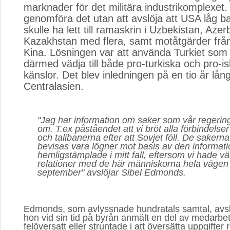
marknader för det militära industrikomplexet. 
genomföra det utan att avslöja att USA låg ba
skulle ha lett till ramaskrin i Uzbekistan, Azer
Kazakhstan med flera, samt motåtgärder frå
Kina. Lösningen var att använda Turkiet so
därmed vädja till både pro-turkiska och pro-i
känslor. Det blev inledningen på en tio år lång
Centralasien.
"Jag har information om saker som vår regering
om. T.ex påståendet att vi bröt alla förbindels
och talibanerna efter att Sovjet föll. De sakerna
bevisas vara lögner mot basis av den informat
hemligstämplade i mitt fall, eftersom vi hade vä
relationer med de här människorna hela vägen f
september"
avslöjar Sibel Edmonds.
Edmonds, som avlyssnade hundratals samtal, avsl
hon vid sin tid på byrån anmält en del av medarb
felöversatt eller struntade i att översätta uppgifter