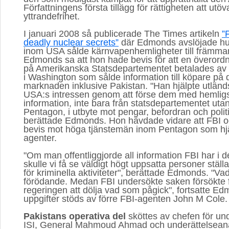
Författningens första tillägg för rättigheten att utöv
yttrandefrihet.
I januari 2008 så publicerade The Times artikeln
”
deadly nuclear secrets”
där Edmonds avslöjade hur
inom USA sålde kärnvapenhemligheter till främma
Edmonds sa att hon hade bevis för att en överord
på Amerikanska Statsdepartementet betalades av 
i Washington som sålde information till köpare på 
marknaden inklusive Pakistan. "Han hjälpte utländ
USA:s intressen genom att förse dem med hemlig
information, inte bara från statsdepartementet uta
Pentagon, i utbyte mot pengar, befordran och politi
berättade Edmonds. Hon hävdade vidare att FBI 
bevis mot höga tjänstemän inom Pentagon som hjä
agenter.
"Om man offentliggjorde all information FBI har i de
skulle vi få se väldigt högt uppsatta personer ställ
för kriminella aktiviteter", berättade Edmonds. "Va
förödande. Medan FBI undersökte saken försökte f
regeringen att dölja vad som pågick", fortsatte 
uppgifter stöds av förre FBI-agenten John M Cole.
Pakistans operativa del
sköttes av chefen för und
ISI, General Mahmoud Ahmad och underättelseanal