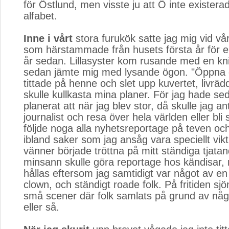
för Östlund, men visste ju att Ö inte existera
alfabet.
Inne i vårt
stora furukök satte jag mig vid vå
som härstammade från husets första år för e
år sedan. Lillasyster kom rusande med en kni
sedan jämte mig med lysande ögon. "Öppna d
tittade på henne och slet upp kuvertet, livrädd
skulle kullkasta mina planer. För jag hade se
planerat att när jag blev stor, då skulle jag an
journalist och resa över hela världen eller bl
följde noga alla nyhetsreportage på teven oc
ibland saker som jag ansåg vara speciellt vik
vänner började tröttna på mitt ständiga tjata
minsann skulle göra reportage hos kändisar,
hållas eftersom jag samtidigt var något av en
clown, och ständigt roade folk. På fritiden sjö
små scener där folk samlats på grund av n
eller så.