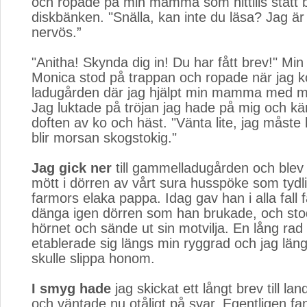
och ropade på min mamma som hittills stått b
diskbänken. "Snälla, kan inte du läsa? Jag är 
nervös.”
"Anitha! Skynda dig in! Du har fått brev!" Min l
Monica stod på trappan och ropade när jag ko
ladugården där jag hjälpt min mamma med m
Jag luktade på tröjan jag hade på mig och k
doften av ko och häst. "Vänta lite, jag måst
blir morsan skogstokig."
Jag gick ner
till gammelladugården och blev 
mött i dörren av vårt sura husspöke som tydl
farmors elaka pappa. Idag gav han i alla fall f
dänga igen dörren som han brukade, och stod 
hörnet och sände ut sin motvilja. En lång rad
etablerade sig längs min ryggrad och jag längt
skulle slippa honom.
I smyg hade
jag skickat ett långt brev till lan
och väntade nu otåligt på svar. Egentligen fa