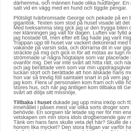
därhemma, och männen hade olika hudfärger. E
satt vid en vägg med en hund och tiggde pengar.
Plötsligt tvärbromsade George och pekade på en
gigantisk. Texten som stod på huset visade att det v
Med tveksamma steg gick jag ur den trygga bilen
ner klänningen jag valt för dagen. Luften var fylld
jag hostade till, men efter ett tag hade jag vant mi
Trappan upp till huset var vackert dekorerad med 
vakande på varsin sida, och dörrarna dit in var gig
sträckte på mig och gick in för att mötas av lugn 
strömmade ur några högtalare som var placerade h
ovanför mig. Det var inte svårt att hitta rätt, och nä
och jag berättade vem som var min uppdragsgivare
luckan stort och berättade att hon älskade hans m
hon var så trevlig föll samtalet snart in på vem jag 
jag kom. Flera ur personalen kom fram och ville 
stores hus, och när jag äntligen kom tillbaka till 
svårt att dölja sitt missnöje.
Tillbaka i huset
dukade jag upp mina inköp och förs
innehållet i påsen mest var olika sorts droger som 
behövde. En sorgsen tår letade sig ner för min ena
vetskapen om min stora idols drogberoende gav mi
Tänk om hans fans skulle veta det här? Skulle de d
honom lika mycket? Den stora frågan var varför ha