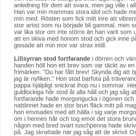
anledning för dem att svara, men jag ville i all
Han var min mammas stora idol och hade med 
min med. Rösten som fick mitt inre att vibrera
stor artist som nu började bli gammal, men s
var lika stor om inte större än han varit som
att en skiva med honom stod och gick inne p
gissade att min mor var strax intill.
Lillsyrran stod fortfarande
i dörren och vänt
handen höll hon ett brev som var täckt av e
frimärken. "Du har fått brev! Skynda dig att
jag är nyfiken." Hon stod barfota på trävera
pappa hjälpligt snickrat ihop nu i sommar. H
guldlockiga hår stod åt alla håll och jag såg a
fortfarande hade morgongucka i ögonen och 
nattlinnet hade en stor brun fläck mitt på m
hon envisades med att hälla i sig varje morg
om i hennes hår och tog emot det stora brun
någon med bred svart tuschpenna hade skriv
på. Jag skrattade när jag såg att de skrivit Os