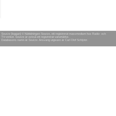
Sourze [loggan] © Nättidningen Sourze, ett registrerat massmedium hos Radio- och
TV-verket. Sourze är också ett registrerat varumärke.
Databasens namn är Sourze. Ansvarig utgivare är Carl Olof Schlyter.