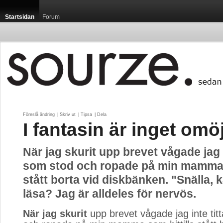
Startsidan
Forum
Föreslå ändring
| 
Skriv ut
| 
Tipsa
| 
Dela
I fantasin är inget omöj
När jag skurit upp brevet vågade jag i
som stod och ropade på min mamma s
stått borta vid diskbänken. "Snälla, 
läsa? Jag är alldeles för nervös.
När jag skurit
upp brevet vågade jag inte tit