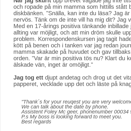
När jag skurit
upp brevet vågade jag inte tit
och ropade på min mamma som hittills stått b
diskbänken. "Snälla, kan inte du läsa? Jag är 
nervös. Tänk om de inte vill ha mig dit? Jag vi
Med en 17-årings positiva tänkande inbillade 
allting var möjligt, och att min dröm skulle up
problem. Korrespondenskursen jag tagit had
kött på benen och i tanken var jag redan journ
mamma skakade på huvudet och gav tillbaks
orden. "Var är min positiva tös nu? Klart du 
älskade vän, inget är omöjligt."
Jag tog ett
djupt andetag och drog ut det vita
papperet, vecklade upp det och läste på knag
"Thank´s for your reuqest you are very welcom
We can talk about the date by phone.
Assistent Foley Mc geer, phonenumber 00034
P.s My boss is looking forward to meet you.
Best regards