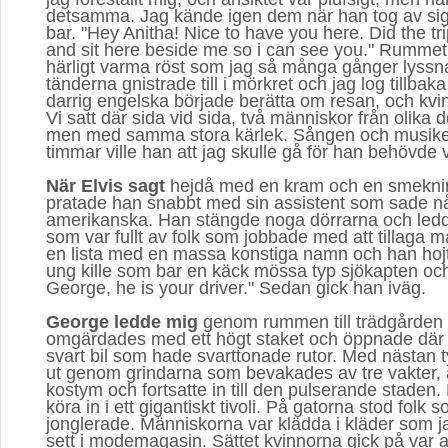
detsamma. Jag kände igen dem när han tog av si
bar. "Hey Anitha! Nice to have you here. Did the t
and sit here beside me so i can see you." Rummet 
härligt varma röst som jag så många gånger lyssnat 
tänderna gnistrade till i mörkret och jag log tillbak
darrig engelska började berätta om resan, och kvinn
Vi satt där sida vid sida, två människor från olika d
men med samma stora kärlek. Sången och musiken
timmar ville han att jag skulle gå för han behövde v
När Elvis sagt
hejdå med en kram och en smeknin
pratade han snabbt med sin assistent som sade n
amerikanska. Han stängde noga dörrarna och ledde
som var fullt av folk som jobbade med att tillaga ma
en lista med en massa konstiga namn och han hojta
ung kille som bar en käck mössa typ sjökapten och
George, he is your driver." Sedan gick han iväg.
George ledde mig
genom rummen till trädgården 
omgärdades med ett högt staket och öppnade där dö
svart bil som hade svarttonade rutor. Med nästan t
ut genom grindarna som bevakades av tre vakter, 
kostym och fortsatte in till den pulserande staden.
köra in i ett gigantiskt tivoli. På gatorna stod folk 
jonglerade. Människorna var klädda i kläder som jag
sett i modemagasin. Sättet kvinnorna gick på var 