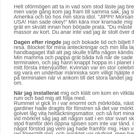
Helt oförmögen att ta in vad som stod läste jag bre
men varje gång kom jag fram till samma sak, jag sku
Amerika och bo hos min stora idol. "JIPPI! Morsan j
USA! Han sade okey!" Min kära mor kramade mig h
grät en skvätt innan hon började prata. "Du måste
massor av kort. Du anar inte vad jag är stolt över d
Dagen efter ringde
jag och bokade tid och biljett f
resa. Blocket för mina anteckningar och min lilla la
handbagaget ifall att jag skulle träffa någon kändis
Min mamma och pappa grät båda två när de sade 
terminalen, och jag hann knappt hoppa in i planet 
mitt första intervjuoffer. Kvinnan var en stor celebr
sig vara en underbar människa som villigt hjälpte m
på terminalen när vi ankom till det stora landet ja
om.
När jag installerat
mig och klätt om kom en vitklädd
rum och bad mig att följa med.
Rummet vi gick in i var enormt och mörkröda, näst
gardiner hade dragits för fönstren så det var mörk
golvet låg vita heltäckningsmattor, och så fort min
vid mörkret såg jag att någon satt i en stor svart s
stod framför den öppna spisen som inte var tänd.
något förstod jag vem jag hade framför mig. Han va
jag föreställt mig, och ansiktet var plufsigt, men h