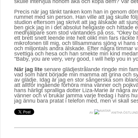
skulle intervjua honom åka och köpa dem? Var det 
Precis när jag tänkt tanken kom han in genom dörr
rummet med sin person. Han ville att jag skulle föl
studion eftersom jag skrivit att jag älskade att sj
ben gick jag in i det absolut heligaste och hittade
medhjälpare som stod väntandes på oss. "Okey ba
ett brett snett leende inte helt olikt min fars räckte
mikrofonen till mig, och tillsammans sjöng vi hans
och miljontals andra älskade. Efter några timmar v
svettiga och hesa och han smekte min kind meda
"Baby, you are very, very good, I will help you in yo
När jag lite
senare glädjestrålande ringde min fami
vad som hänt började min mamma att grina och sy
av glädje. Idag är jag en stor sångerska som ibla
att alltför ingående förhöra mina vänner och pojkv
hans härligt spralliga dotter Liza-Marie är några a
vänner och vi brukar jamma varje fredag i hans hus.
jag ännu bara pratat i telefon med, men vi skall ses
AV
ANITHA ÖSTLUND