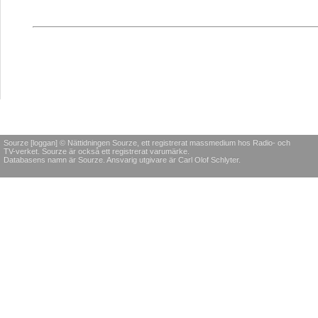
Sourze [loggan] © Nättidningen Sourze, ett registrerat massmedium hos Radio- och
TV-verket. Sourze är också ett registrerat varumärke.
Databasens namn är Sourze. Ansvarig utgivare är Carl Olof Schlyter.