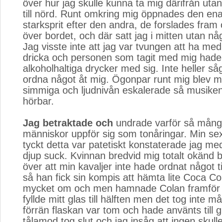
över hur jag skulle kunna ta mig därifrån utan
till nörd. Runt omkring mig öppnades den ena
starksprit efter den andra, de forslades fram 
över bordet, och där satt jag i mitten utan någ
Jag visste inte att jag var tvungen att ha me
dricka och personen som tagit med mig hade
alkoholhaltiga drycker med sig. Inte heller såg 
ordna något åt mig. Ögonpar runt mig blev 
simmiga och ljudnivån eskalerade så musiken
hörbar.
Jag betraktade och
undrade varför så mång
människor uppför sig som tonåringar. Min se
tyckt detta var patetiskt konstaterade jag med
djup suck. Kvinnan bredvid mig totalt okänd 
över att min kavaljer inte hade ordnat något ti
så han fick sin kompis att hämta lite Coca Col
mycket om och men hamnade Colan framför 
fyllde mitt glas till hälften men det tog inte 
förrän flaskan var tom och hade använts till g
tålamod tog slut och jag insåg att ingen skul