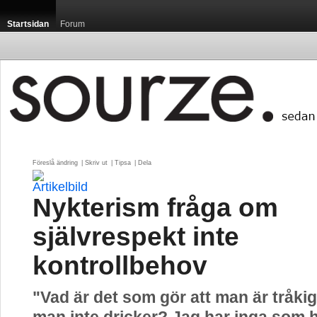
Startsidan
Forum
Föreslå ändring
| 
Skriv ut
| 
Tipsa
| 
Dela
Nykterism fråga om
självrespekt inte
kontrollbehov
"Vad är det som gör att man är tråkig