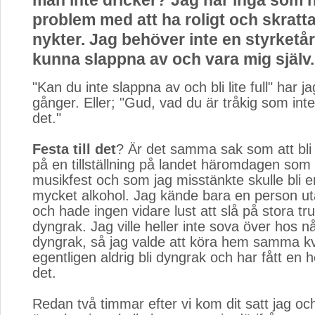
man inte dricker? Jag har inga som h
problem med att ha roligt och skratta
nykter. Jag behöver inte en styrketår 
kunna slappna av och vara mig själv.
"Kan du inte slappna av och bli lite full" har ja
gånger. Eller; "Gud, vad du är tråkig som inte vi
det."
Festa till det
? Är det samma sak som att bli 
på en tillställning på landet häromdagen som 
musikfest och som jag misstänkte skulle bli 
mycket alkohol. Jag kände bara en person ut
och hade ingen vidare lust att slå på stora t
dyngrak. Jag ville heller inte sova över hos 
dyngrak, så jag valde att köra hem samma kväl
egentligen aldrig bli dyngrak och har fått en hel
det.
Redan två timmar efter vi kom dit satt jag o