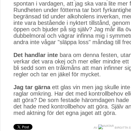
spontan i vardagen, att jag ska vara lite mer 
Rundheten under fötterna tar bort fyrkantigh
begränsad tid under alkoholens inverkan, me
inte vara bestående i nyktert tillstånd, genom
öppen och bjuder på sig själv? Jag mår illa ö
dubbelmoral och vägrar infinna mig i symmetri
andra inte vågar "släppa loss" måndag till fre
Det handlar inte
bara om denna festen, utan 
verkar det vara okej och mer eller mindre ett k
bli sedd som en tråkmåns att man infinner sig
regler och tar en jäkel för mycket.
Jag tar gärna
ett glas vin men jag skulle inte t
raglar omkring. Har det med kontrollbehov ell
att göra? De som festade häromdagen hade s
det hade med kontrollbehov att göra. Själv an
med aktning för det egna jaget att göra.
AV
BIRGITTA S