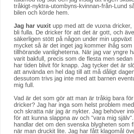
tråkigt-nyktra-utombyns-kvinnan-från-Lund så 
bilen och körde hem.
Jag har vuxit
upp med att de vuxna dricker, 
bli fulla. De dricker för att det är gott, och ä
säkerligen stött på någon under min uppväxt 
mycket så är det inget jag kommer ihåg som
tillhörande vanligheterna. När jag var yngre 
varit bakfull, precis som de flesta men sedan 
har tiden blivit för knapp. Jag tycker det är sl
att använda en hel dag till att må dåligt dagen
dessutom trivs jag inte med att barnen eventu
mig full.
Vad är det som gör att man är tråkig bara för
dricker? Jag har inga som helst problem med a
och skratta när jag är nykter. Jag behöver int
för att kunna slappna av och "vara mig själv"
handlar det om den svenska blygheten som fl
när man druckit lite. Jag har fått klagomål öve