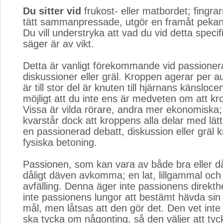
Du sitter vid
frukost- eller matbordet; fingra
tätt sammanpressade, utgör en framåt pekand
Du vill understryka att vad du vid detta specifik
säger är av vikt.
Detta är vanligt förekommande vid passioner
diskussioner eller gräl. Kroppen agerar per 
är till stor del är knuten till hjärnans känsloce
möjligt att du inte ens är medveten om att kr
Vissa är vilda rörare, andra mer ekonomiska
kvarstår dock att kroppens alla delar med lätt
en passionerad debatt, diskussion eller gräl k
fysiska betoning.
Passionen, som kan vara av både bra eller dål
dåligt däven avkomma; en lat, lillgammal och
avfälling. Denna äger inte passionens direkth
inte passionens lungor att bestämt hävda si
mål, men låtsas att den gör det. Den vet inte 
ska tycka om någonting, så den väljer att tyck