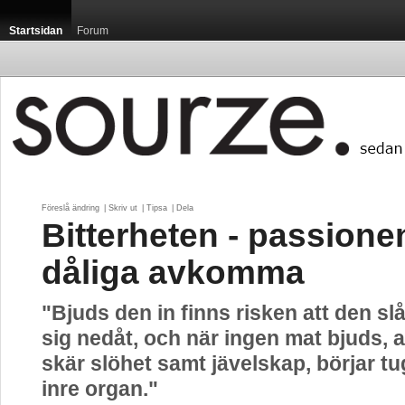
Startsidan
Forum
Föreslå ändring
| 
Skriv ut
| 
Tipsa
| 
Dela
Bitterheten - passione
dåliga avkomma
"Bjuds den in finns risken att den slå
sig nedåt, och när ingen mat bjuds, 
skär slöhet samt jävelskap, börjar t
inre organ."