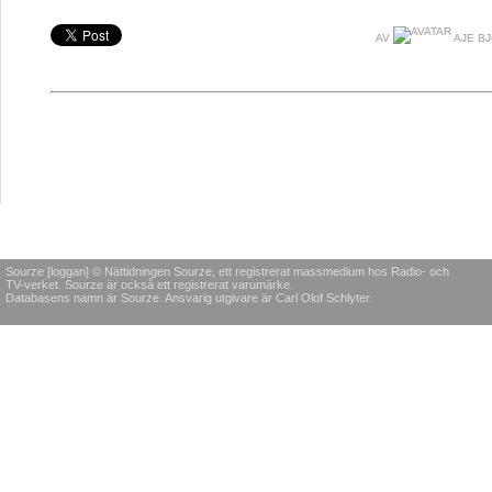
AV
AJE B
Sourze [loggan] © Nättidningen Sourze, ett registrerat massmedium hos Radio- och
TV-verket. Sourze är också ett registrerat varumärke.
Databasens namn är Sourze. Ansvarig utgivare är Carl Olof Schlyter.