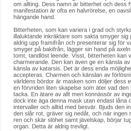
om allting. Dess namn är bitterhet och dess f
manifestation är ofta en halvrörelse, en oavs
hängande hand.
Bitterheten, som kan variera i grad och styrk
illaluktande inkräktare som sakta smyger sig
aldrig upp framifrån och presenterar sig för v
smyger på bakifrån, lägger sin hand på axeln,
tomt, tandlöst leende. Visst, bitterheten kan 
charmerande. Den kan även ge en känsla av 
känsla av katarsis. Det är dess enda möjlighet a
accepteras. Charmen och känslan av förlösni
världens bördor är masken som döljer dess eg
en förvriden liten skapelse som äter vad den 
tacka. En ätare av allt men konnässör av ing
dock inte äga denna mask utan endast låna d
intervaller och alltid med besvär. Bjuds den in
den slår rot, gräver sig nedåt, och när ingen
ren och skär slöhet samt jävelskap, börjar tu
organ. Detta är aldrig trevligt.