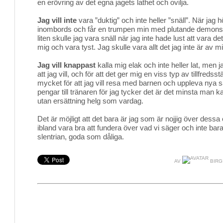
en erövring av det egna jagets lathet och ovilja.
Jag vill inte
vara ”duktig” och inte heller ”snäll”. När jag hö
inombords och får en trumpen min med plutande demonstr
liten skulle jag vara snäll när jag inte hade lust att vara d
mig och vara tyst. Jag skulle vara allt det jag inte är av mi
Jag vill knappast
kalla mig elak och inte heller lat, men j
att jag vill, och för att det ger mig en viss typ av tillfredss
mycket för att jag vill resa med barnen och uppleva nya s
pengar till tränaren för jag tycker det är det minsta man k
utan ersättning helg som vardag.
Det är möjligt att det bara är jag som är nojjig över dess
ibland vara bra att fundera över vad vi säger och inte ba
slentrian, goda som dåliga.
AV
BIRG