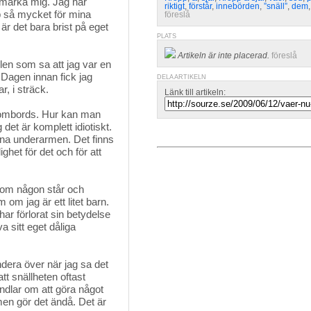
märka mig. Jag har
riktigt
,
förstår
,
innebörden
,
”snäll”
,
dem
p så mycket för mina
föreslå
är det bara brist på eget
PLATS
Artikeln är inte placerad.
föreslå
llen som sa att jag var en 
. Dagen innan fick jag
DELA ARTIKELN
r, i sträck.
Länk till artikeln:
inombords. Hur kan man
det är komplett idiotiskt.
ena underarmen. Det finns
ighet för det och för att
m om någon står och 
om jag är ett litet barn.
 har förlorat sin betydelse
a sitt eget dåliga
dera över när jag sa det 
 att snällheten oftast
ndlar om att göra något
en gör det ändå. Det är