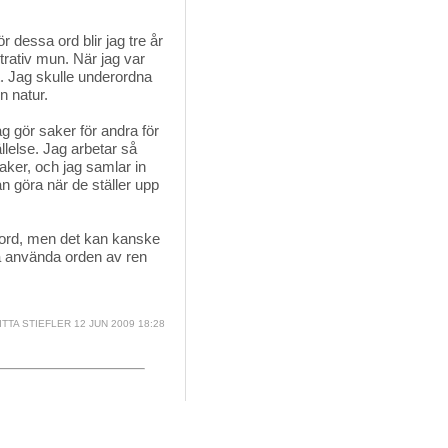
r dessa ord blir jag tre år 
ativ mun. När jag var
et. Jag skulle underordna
n natur.
ag gör saker för andra för 
tällelse. Jag arbetar så
aker, och jag samlar in
an göra när de ställer upp
a ord, men det kan kanske
ra använda orden av ren
ITTA STIEFLER
12 JUN 2009 18:28