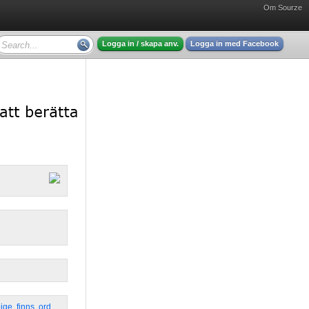
Om Sourze
Logga in / skapa anv.
Logga in med Facebook
ige
,
finns
,
ord
,