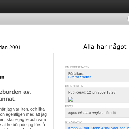
OM FÖRFATTAREN
Författare:
"
Birgitta Stiefler
OM ARTIKELN
nebörden av.
Publicerad: 12 jun 2009 18:28
annat.
FAKTA
r jag var liten, och lika
Ingen faktatext angiven
föreslå
on egentligen med att jag
en, skulle jag le och vara
NYCKELORD
 äldre började jag förstå
Kropp
,
&
,
själ
,
Kropp & själ
,
vaer
,
söd
,
p