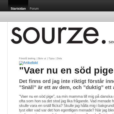
Startsidan
Forum
Föreslå ändring
| 
Skriv ut
| 
Tipsa
| 
Dela
"Vaer nu en söd pige
Det finns ord jag inte riktigt förstår in
”Snäll” är ett av dem, och ”duktig” ett 
"Vaer nu en söd pige", sa min mamma till mig på danska nä
ofta som hon sa det stod jag lika frågande. Vad menade h
skulle vara en snäll flicka? Skulle jag hålla mig i bakgrund
tyst eller vad var det hon egentligen menade? När jag blev