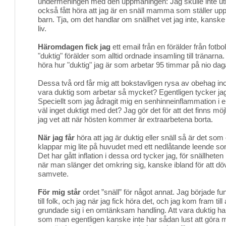
undermeningen med den uppmaningen: Jag skulle inte ut
också fått höra att jag är en snäll mamma som ställer up
barn. Tja, om det handlar om snällhet vet jag inte, kanske 
liv.
Häromdagen fick jag
ett email från en förälder från fotbo
"duktig" förälder som alltid ordnade insamling till tränarna
höra hur "duktig" jag är som arbetar 95 timmar på nio daga
Dessa två ord får mig att bokstavligen rysa av obehag 
vara duktig som arbetar så mycket? Egentligen tycker jag 
Speciellt som jag ådragit mig en senhinneinflammation i 
väl inget duktigt med det? Jag gör det för att det finns möjl
jag vet att när hösten kommer är extraarbetena borta.
När jag får
höra att jag är duktig eller snäll så är det so
klappar mig lite på huvudet med ett nedlåtande leende som 
Det har gått inflation i dessa ord tycker jag, för snällheten
när man slänger det omkring sig, kanske ibland för att döv
samvete.
För mig står
ordet ”snäll” för något annat. Jag började fun
till folk, och jag när jag fick höra det, och jag kom fram till
grundade sig i en omtänksam handling. Att vara duktig ha
som man egentligen kanske inte har sådan lust att göra m