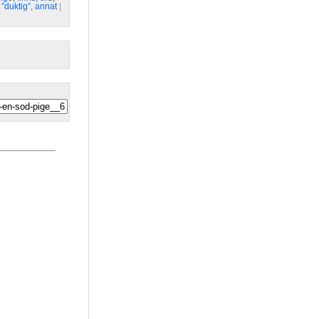
,
”duktig”
,
annat
| 