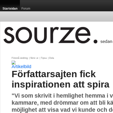
Startsidan
Forum
Föreslå ändring
| 
Skriv ut
| 
Tipsa
| 
Dela
Författarsajten fick
inspirationen att spira
"Vi som skrivit i hemlighet hemma i 
kammare, med drömmar om att bli kä
möjlighet att visa vad vi kunde och 