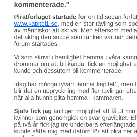
kommenterade."
Piratförlaget startade för
en tid sedan förfat
www.kapitel1.se
, med en stor tävling som s
av människor att skriva. Men eftersom media
det aldrig den succé som tanken var när det
forum startades.
Vi som skrivit i hemlighet hemma i våra kam
drömmar om att bli kända, fick en möjlighet at
kunde och dessutom bli kommenterade.
Idag har många tyvärr lämnat kapitel1, men f
blir det en uppryckning med fler tävlingar ef
när alla hunnit plita hemma i kammaren.
Själv fick jag
äntligen möjlighet att få ut min bo
kvinnor som genomgick en svår graviditet. Eft
på två år fick jag tre underbara efterlängtad
kunde sätta mig med datorn för att plita ner a