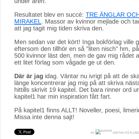
under åren.
Resultatet blev en succé: 
TRE ÄNGLAR OCH
MIRAKEL
. Massor av kvinnor mejlade och ta
att jag tagit mig tiden skriva den.
Men sedan var det kört! Inga bokförlag ville g
eftersom den tillhör en så ”liten nisch” hm, på
500 kvinnor läst den, men de gav mig rådet at
ett litet förlag som vågade ge ut den.
Där är jag
idag. Väntar nu ivrigt på att de skal
länge koncentrerar jag mig på att skriva näst
hittills skrivit 19 kapitel. Det bara rinner ord 
kapitel1 har min inspiration fått fart.
På kapitel1 finns ALLT! Noveller, poesi, limer
Missa inte denna sajt!
AV
ANITHA ÖSTLUND