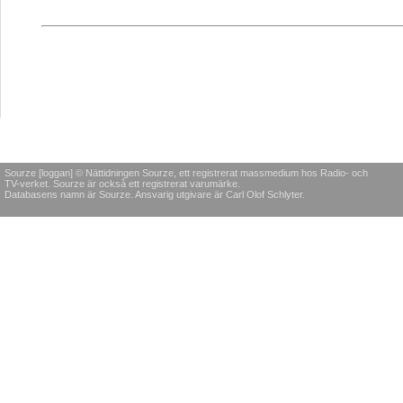
Sourze [loggan] © Nättidningen Sourze, ett registrerat massmedium hos Radio- och
TV-verket. Sourze är också ett registrerat varumärke.
Databasens namn är Sourze. Ansvarig utgivare är Carl Olof Schlyter.