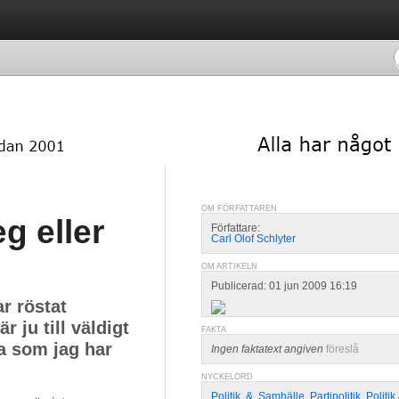
OM FÖRFATTAREN
g eller
Författare:
Carl Olof Schlyter
OM ARTIKELN
Publicerad: 01 jun 2009 16:19
ar röstat
r ju till väldigt
FAKTA
ra som jag har
Ingen faktatext angiven
föreslå
NYCKELORD
Politik
,
&
,
Samhälle
,
Partipolitik
,
Politi