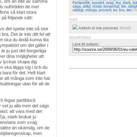
ck, om än inte av samma 
Partipolitik
,
euvalet
,
svag
,
feg
,
stark
,
sjä
ls nuförtiden de mer
säga
,
alltid
,
röstat
,
borgerligt
,
lite
,
dåligt
väldigt
,
många
,
procent
,
tur
,
bra
,
det
| 
f
finns så klart stora
på följande sätt:
PLATS
s det spelar inte så stor 
Artikeln är inte placerad.
föreslå
ra. Det är inte ditt fel att
DELA ARTIKELN
et ska du ändå kunna lita
Länk till artikeln:
 sympatiskt om det gäller i
 är ju just det borgerliga
er dina möjligheter att
lv lyckas skapa dig
n ska lägga sig i och du
bara för det. Helt klart
r att många som inte har
tsättningar utan för att de
 fegas partiblock 
 vet ju alla men det sägs
bäst: att vara med det
ja, stark brukar ju
ingenstans som svag
bättre än okänslig, om de
n höjdaregenskap, men