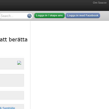
Om Sourze
Logga in / skapa anv.
Logga in med Facebook
k & Samhälle
,