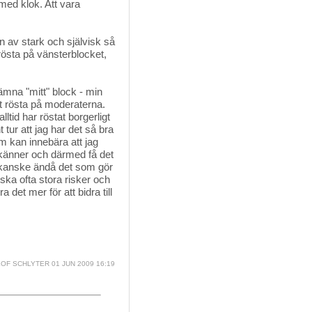
med klok. Att vara
 av stark och självisk så
 rösta på vänsterblocket,
lämna "mitt" block - min
t rösta på moderaterna.
alltid har röstat borgerligt
 tur att jag har det så bra
om kan innebära att jag
e känner och därmed få det
är kanske ändå det som gör
anska ofta stora risker och
det mer för att bidra till
OF SCHLYTER
01 JUN 2009 16:19