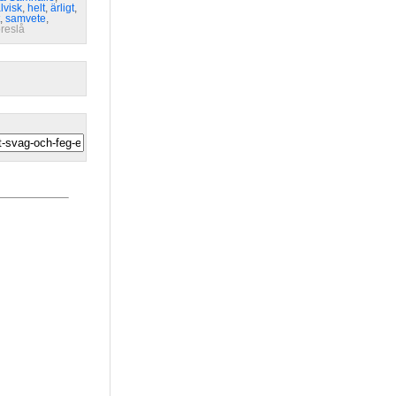
lvisk
,
helt
,
ärligt
,
,
samvete
,
öreslå