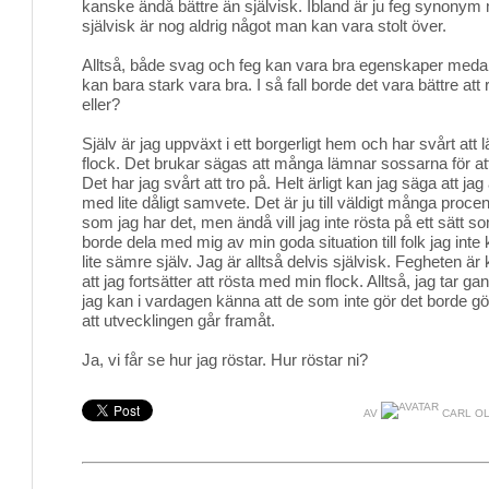
kanske ändå bättre än självisk. Ibland är ju feg synonym 
självisk är nog aldrig något man kan vara stolt över.
Alltså, både svag och feg kan vara bra egenskaper medan
kan bara stark vara bra. I så fall borde det vara bättre att
eller?
Själv är jag uppväxt i ett borgerligt hem och har svårt att 
flock. Det brukar sägas att många lämnar sossarna för at
Det har jag svårt att tro på. Helt ärligt kan jag säga att jag 
med lite dåligt samvete. Det är ju till väldigt många procent
som jag har det, men ändå vill jag inte rösta på ett sätt s
borde dela med mig av min goda situation till folk jag int
lite sämre själv. Jag är alltså delvis självisk. Fegheten 
att jag fortsätter att rösta med min flock. Alltså, jag tar g
jag kan i vardagen känna att de som inte gör det borde göra 
att utvecklingen går framåt.
Ja, vi får se hur jag röstar. Hur röstar ni?
AV
CARL OL