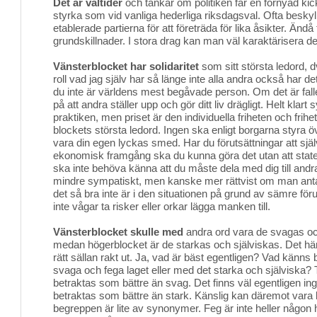
Det är valtider
och tankar om politiken får en förnyad ki
styrka som vid vanliga hederliga riksdagsval. Ofta beskyl
etablerade partierna för att företräda för lika åsikter. Ändå 
grundskillnader. I stora drag kan man väl karaktärisera de 
Vänsterblocket har solidaritet
som sitt största ledord, dv
roll vad jag själv har så länge inte alla andra också har det b
du inte är världens mest begåvade person. Om det är fall
på att andra ställer upp och gör ditt liv drägligt. Helt klart
praktiken, men priset är den individuella friheten och frihet
blockets största ledord. Ingen ska enligt borgarna styra öv
vara din egen lyckas smed. Har du förutsättningar att sjä
ekonomisk framgång ska du kunna göra det utan att state
ska inte behöva känna att du måste dela med dig till andra 
mindre sympatiskt, men kanske mer rättvist om man anta
det så bra inte är i den situationen på grund av sämre föru
inte vågar ta risker eller orkar lägga manken till.
Vänsterblocket skulle med
andra ord vara de svagas och
medan högerblocket är de starkas och själviskas. Det här
rätt sällan rakt ut. Ja, vad är bäst egentligen? Vad känns 
svaga och fega laget eller med det starka och själviska? T
betraktas som bättre än svag. Det finns väl egentligen 
betraktas som bättre än stark. Känslig kan däremot vara 
begreppen är lite av synonymer. Feg är inte heller någo