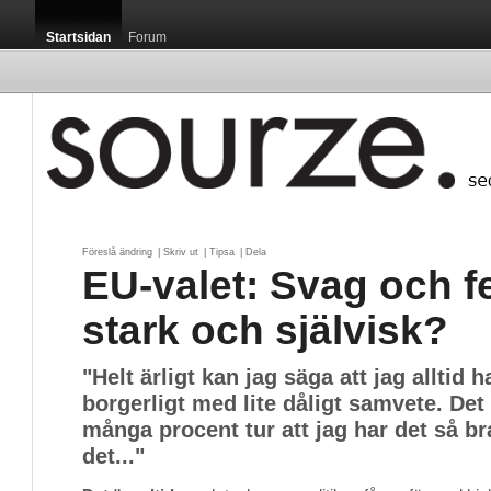
Startsidan
Forum
Föreslå ändring
| 
Skriv ut
| 
Tipsa
| 
Dela
EU-valet: Svag och fe
stark och självisk?
"Helt ärligt kan jag säga att jag alltid h
borgerligt med lite dåligt samvete. Det ä
många procent tur att jag har det så b
det..."