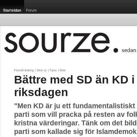
Startsidan
Forum
Föreslå ändring
| 
Skriv ut
| 
Tipsa
| 
Dela
Bättre med SD än KD i
riksdagen
"Men KD är ju ett fundamentalistiskt 
parti som vill pracka på resten av fol
kristna värderingar. Tänk om det bil
parti som kallade sig för Islamdemok