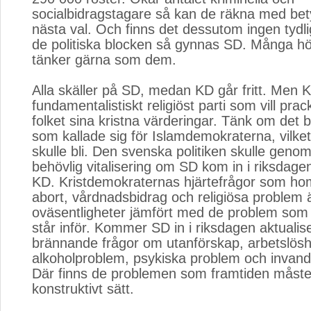
socialbidragstagare så kan de räkna med betyd
nästa val. Och finns det dessutom ingen tydl
de politiska blocken så gynnas SD. Många h
tänker gärna som dem.
Alla skäller på SD, medan KD går fritt. Men K
fundamentalistiskt religiöst parti som vill pra
folket sina kristna värderingar. Tänk om det bi
som kallade sig för Islamdemokraterna, vilket 
skulle bli. Den svenska politiken skulle gen
behövlig vitalisering om SD kom in i riksdagen 
KD. Kristdemokraternas hjärtefrågor som h
abort, vårdnadsbidrag och religiösa problem 
oväsentligheter jämfört med de problem som
står inför. Kommer SD in i riksdagen aktualiser
brännande frågor om utanförskap, arbetslösh
alkoholproblem, psykiska problem och invandr
Där finns de problemen som framtiden måste 
konstruktivt sätt.