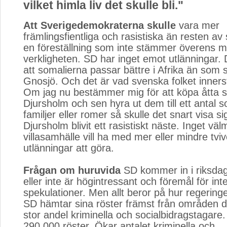
vilket himla liv det skulle bli."
Att Sverigedemokraterna skulle
vara mer 
främlingsfientliga och rasistiska än resten a
en föreställning som inte stämmer överens 
verkligheten. SD har inget emot utlänningar. 
att somalierna passar bättre i Afrika än som 
Gnosjö. Och det är vad svenska folket innerst
Om jag nu bestämmer mig för att köpa åtta sto
Djursholm och sen hyra ut dem till ett antal 
familjer eller romer så skulle det snart visa si
Djursholm blivit ett rasistiskt näste. Inget v
villasamhälle vill ha med mer eller mindre tviv
utlänningar att göra.
Frågan om huruvida
SD kommer in i riksdag
eller inte är högintressant och föremål för int
spekulationer. Men allt beror på hur regeringe
SD hämtar sina röster främst från områden d
stor andel kriminella och socialbidragstagare
290 000 röster. Ökar antalet kriminella och