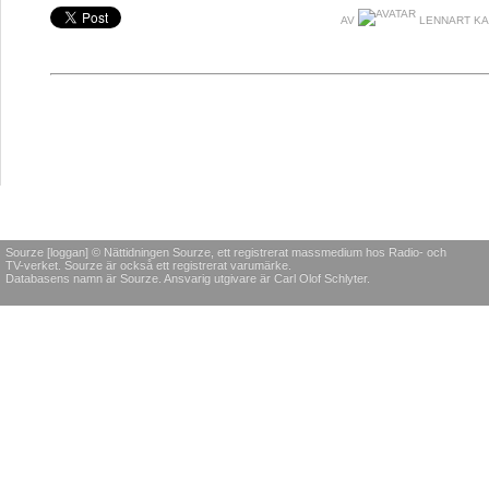
AV
LENNART K
Sourze [loggan] © Nättidningen Sourze, ett registrerat massmedium hos Radio- och
TV-verket. Sourze är också ett registrerat varumärke.
Databasens namn är Sourze. Ansvarig utgivare är Carl Olof Schlyter.