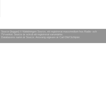
Sourze [loggan] © Nättidningen Sourze, ett registrerat massmedium hos Radio- och
TV-verket. Sourze är också ett registrerat varumärke.
Databasens namn är Sourze. Ansvarig utgivare är Carl Olof Schlyter.