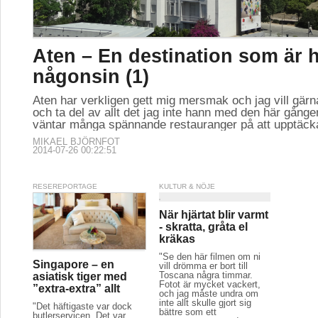
Aten – En destination som är 
någonsin (1)
Aten har verkligen gett mig mersmak och jag vill gär
och ta del av allt det jag inte hann med den här gånge
väntar många spännande restauranger på att upptäck
MIKAEL BJÖRNFOT
2014-07-26 00:22:51
RESEREPORTAGE
KULTUR & NÖJE
När hjärtat blir varmt
- skratta, gråta el
kräkas
"Se den här filmen om ni
Singapore – en
vill drömma er bort till
Toscana några timmar.
asiatisk tiger med
Fotot är mycket vackert,
”extra-extra” allt
och jag måste undra om
inte allt skulle gjort sig
"Det häftigaste var dock
bättre som ett
butlerservicen. Det var