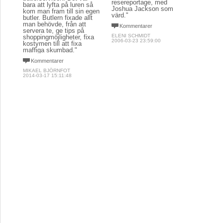
resereportage, med
bara att lyfta på luren så
Joshua Jackson som
kom man fram till sin egen
värd."
butler. Butlern fixade allt
man behövde, från att
Kommentarer
servera te, ge tips på
ELENI SCHMIDT
shoppingmöjligheter, fixa
2006-03-23 23:59:00
kostymen till att fixa
maffiga skumbad."
Kommentarer
MIKAEL BJÖRNFOT
2014-03-17 15:11:48