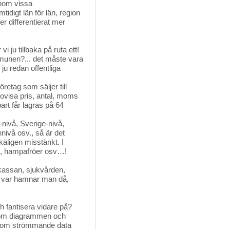
inom vissa
idigt län för län, region
 differentierat mer
u tillbaka på ruta ett!
mmunen?... det måste vara
ju redan offentliga
retag som säljer till
ovisa pris, antal, moms
art får lagras på 64
nivå, Sverige-nivå,
vå osv., så är det
käligen misstänkt. I
ol, hampafröer osv…!
skassan, sjukvården, 
… var hamnar man då,
h fantisera vidare på? 
e som diagrammen och
en om strömmande data