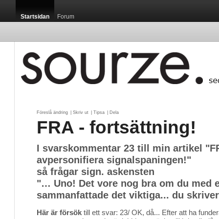
Startsidan
Forum
Föreslå ändring
| 
Skriv ut
| 
Tipsa
| 
Dela
FRA - fortsättning!
I svarskommentar 23 till min artikel "F
avpersonifiera signalspaningen!"
så frågar sign. askensten
"… Uno! Det vore nog bra om du med e
sammanfattade det viktiga... du skrive
Här är försök
till ett svar: 23/ OK, då... Efter att ha funder