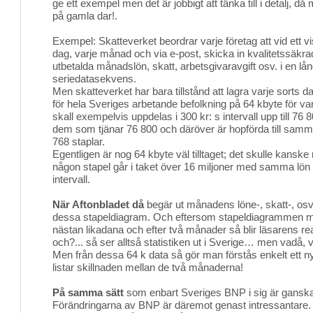
ge ett exempel men det är jobbigt att tänka till i detalj, då
på gamla dar!.
Exempel: Skatteverket beordrar varje företag att vid ett vi
dag, varje månad och via e-post, skicka in kvalitetssäkra
utbetalda månadslön, skatt, arbetsgivaravgift osv. i en lå
seriedatasekvens.
Men skatteverket har bara tillstånd att lagra varje sorts 
för hela Sveriges arbetande befolkning på 64 kbyte för v
skall exempelvis uppdelas i 300 kr: s intervall upp till 76 
dem som tjänar 76 800 och däröver är hopförda till samm
768 staplar.
Egentligen är nog 64 kbyte väl tilltaget; det skulle kanske 
någon stapel går i taket över 16 miljoner med samma lön 
intervall.
När Aftonbladet då
begär ut månadens löne-, skatt-, osv. 
dessa stapeldiagram. Och eftersom stapeldiagrammen 
nästan likadana och efter två månader så blir läsarens re
och?... så ser alltså statistiken ut i Sverige… men vadå, 
Men från dessa 64 k data så gör man förstås enkelt ett n
listar skillnaden mellan de två månaderna!
På samma sätt
som enbart Sveriges BNP i sig är ganska 
Förändringarna av BNP är däremot genast intressantare.