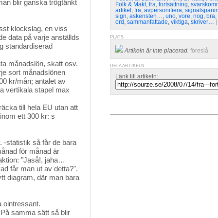
 man blir ganska trögtänkt
Folk & Makt
,
fra
,
fortsättning
,
svarskom
artikel
,
fra
,
avpersonifiera
,
signalspani
sign
,
askensten…
,
uno
,
vore
,
nog
,
bra
,
ord
,
sammanfattade
,
viktiga
,
skriver…
|
sst klockslag, en viss
de data på varje anställds
PLATS
ng standardiserad
Artikeln är inte placerad.
föreslå
data månadslön, skatt osv.
DELA ARTIKELN
arje sort månadslönen
Länk till artikeln:
800 kr/mån; antalet av
a vertikala stapel max
räcka till hela EU utan att
inom ett 300 kr: s
-statistik så får de bara 
månad för månad är
aktion: "Jaså!, jaha…
vad får man ut av detta?".
ytt diagram, där man bara
ointressant. 
 På samma sätt så blir