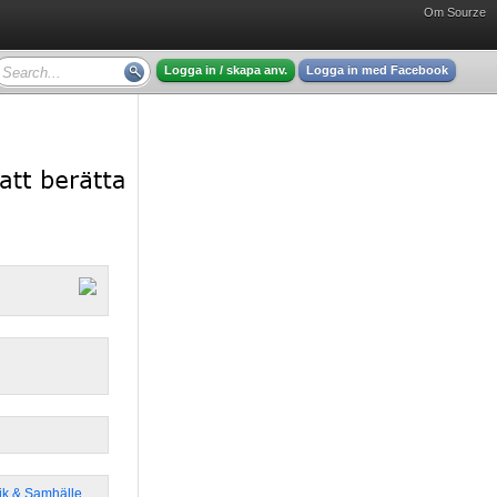
Om Sourze
Logga in / skapa anv.
Logga in med Facebook
tik & Samhälle
,