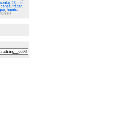
mentar
,
23
,
min
,
ngenså
,
frågar
,
par
,
hundra
,
 
föreslå