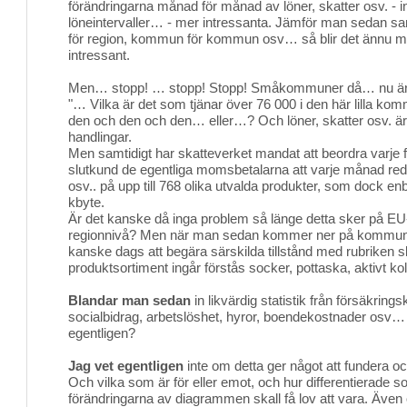
förändringarna månad för månad av löner, skatter osv. - 
löneintervaller… - mer intressanta. Jämför man sedan samt
för region, kommun för kommun osv… så blir det ännu mer
intressant.
Men… stopp! … stopp! Stopp! Småkommuner då… nu är vi j
"… Vilka är det som tjänar över 76 000 i den här lilla ko
den och den och den… eller…? Och löner, skatter osv. är 
handlingar.
Men samtidigt har skatteverket mandat att beordra varje fö
slutkund de egentliga momsbetalarna att varje månad red
osv.. på upp till 768 olika utvalda produkter, som dock enb
kbyte.
Är det kanske då inga problem så länge detta sker på EU-
regionnivå? Men när man sedan kommer ner på kommunni
kanske dags att begära särskilda tillstånd med rubriken s
produktsortiment ingår förstås socker, pottaska, aktivt k
Blandar man sedan
in likvärdig statistik från försäkring
socialbidrag, arbetslöshet, hyror, boendekostnader osv
egentligen?
Jag vet egentligen
inte om detta ger något att fundera oc
Och vilka som är för eller emot, och hur differentierad
förändringarna av diagrammen skall få lov att vara. Äv