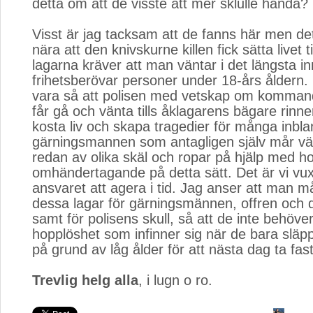
detta om att de visste att mer sklulle hända?
Visst är jag tacksam att de fanns här men det
nära att den knivskurne killen fick sätta livet til
lagarna kräver att man väntar i det längsta 
frihetsberövar personer under 18-års åldern. 
vara så att polisen med vetskap om kommand
får gå och vänta tills åklagarens bägare rinne
kosta liv och skapa tragedier för många inbl
gärningsmannen som antagligen själv mår väld
redan av olika skäl och ropar på hjälp med h
omhändertagande på detta sätt. Det är vi v
ansvaret att agera i tid. Jag anser att man m
dessa lagar för gärningsmännen, offren och 
samt för polisens skull, så att de inte behöv
hopplöshet som infinner sig när de bara släp
på grund av låg ålder för att nästa dag ta fas
Trevlig helg alla
, i lugn o ro.