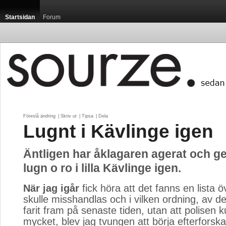
Startsidan
Forum
Föreslå ändring
| 
Skriv ut
| 
Tipsa
| 
Dela
Lugnt i Kävlinge igen
Äntligen har åklagaren agerat och get
lugn o ro i lilla Kävlinge igen.
När jag igår
fick höra att det fanns en lista ö
skulle misshandlas och i vilken ordning, av 
farit fram på senaste tiden, utan att polisen 
mycket, blev jag tvungen att börja efterfors