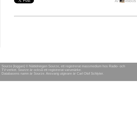
AV
ANGUS 
Sourze [loggan] © Nättidningen Sourze, ett registrerat massmedium hos Radio- och
TV-verket. Sourze är också ett registrerat varumärke.
Databasens namn är Sourze. Ansvarig utgivare är Carl Olof Schlyter.