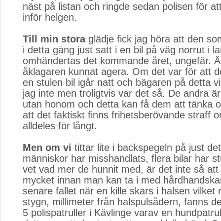
näst på listan och ringde sedan polisen för at
inför helgen.
Till min stora
glädje fick jag höra att den som
i detta gäng just satt i en bil på väg norrut i la
omhändertas det kommande året, ungefär. Än
åklagaren kunnat agera. Om det var för att 
en stulen bil igår natt och bägaren på detta v
jag inte men troligtvis var det så. De andra är 
utan honom och detta kan få dem att tänka 
att det faktiskt finns frihetsberövande straff 
alldeles för långt.
Men om vi
tittar lite i backspegeln på just detta
människor har misshandlats, flera bilar har st
vet vad mer de hunnit med, är det inte så att 
mycket innan man kan ta i med hårdhandskar
senare fallet när en kille skars i halsen vilket
stygn, millimeter från halspulsådern, fanns det
5 polispatruller i Kävlinge varav en hundpatrull