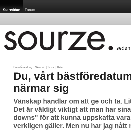
Startsidan
Forum
Föreslå ändring
| 
Skriv ut
| 
Tipsa
| 
Dela
Du, vårt bästföredatu
närmar sig
Vänskap handlar om att ge och ta. Li
Det är väldigt viktigt att man har si
downs" för att kunna uppskatta vara
verkligen gäller. Men nu har jag nått