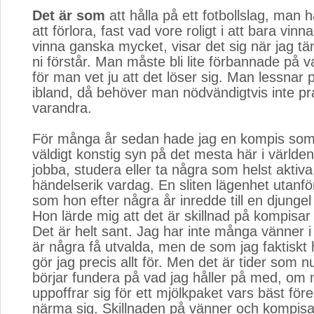
Det är som
att hålla på ett fotbollslag, man h
att förlora, fast vad vore roligt i att bara vin
vinna ganska mycket, visar det sig när jag tä
ni förstår. Man måste bli lite förbannade på v
för man vet ju att det löser sig. Man lessnar
ibland, då behöver man nödvändigtvis inte p
varandra.
För många år sedan hade jag en kompis so
väldigt konstig syn på det mesta här i värld
jobba, studera eller ta några som helst aktiva in
händelserik vardag. En sliten lägenhet utanf
som hon efter några år inredde till en djungel
Hon lärde mig att det är skillnad på kompisar
Det är helt sant. Jag har inte många vänner i
är några få utvalda, men de som jag faktiskt
gör jag precis allt för. Men det är tider som 
börjar fundera på vad jag håller på med, om 
uppoffrar sig för ett mjölkpaket vars bäst för
närma sig. Skillnaden på vänner och kompisar