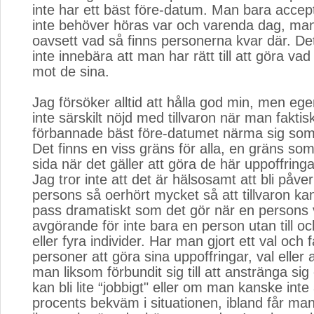
inte har ett bäst före-datum. Man bara accep
inte behöver höras var och varenda dag, man
oavsett vad så finns personerna kvar där. D
inte innebära att man har rätt till att göra vad
mot de sina.
Jag försöker alltid att hålla god min, men eg
inte särskilt nöjd med tillvaron när man faktis
förbannade bäst före-datumet närma sig som
Det finns en viss gräns för alla, en gräns som 
sida när det gäller att göra de här uppoffringar
Jag tror inte att det är hälsosamt att bli påv
persons så oerhört mycket så att tillvaron ka
pass dramatiskt som det gör när en persons v
avgörande för inte bara en person utan till oc
eller fyra individer. Har man gjort ett val och 
personer att göra sina uppoffringar, val eller 
man liksom förbundit sig till att anstränga sig 
kan bli lite “jobbigt" eller om man kanske inte
procents bekväm i situationen, ibland får man