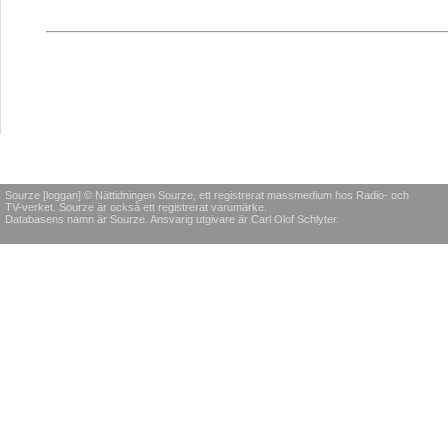
Sourze [loggan] © Nättidningen Sourze, ett registrerat massmedium hos Radio- och
TV-verket. Sourze är också ett registrerat varumärke.
Databasens namn är Sourze. Ansvarig utgivare är Carl Olof Schlyter.