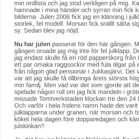
min ordlista och jag stod verkligen på mig. 
hamnade i mina händer och syrran min fick 
bilderna. Julen 2006 fick jag en klänning i julk
storlek, fel modell. Morsan fick snällt sätta s
sy. Sedan blev jag nöjd.
Nu har julen
passerat för den här gången. M
gången oroade jag mig inte för fel julklapp. D
jag endast skulle få en röd papperskorg från 
ett par omaka raggsockor med fula älgar på e
från någon glad pensionär i Jukkasjärvi. Det v
var att jag skulle få tillbringa årets största 
min familj. Men vad var det som gjorde att de
spelade någon roll om jag fick mandeln i gröte
missade Tomtverkstaden klockan tre den 2
Och varför i hela fridens namn hade det varit
julklapparna under granen, när morsan och far
köket hela dagen före dopparedagen och k
julskinkan?