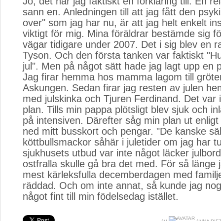
Jo, det har jag faktiskt en förklaring till. En re
sann en. Anledningen till att jag fått den psy
over" som jag har nu, är att jag helt enkelt i
viktigt för mig. Mina föräldrar bestämde sig fö
vägar tidigare under 2007. Det i sig blev en r
Tyson. Och den första tanken var faktiskt "Hur b
jul". Men på något sätt hade jag lagt upp en p
Jag firar hemma hos mamma lagom till gröte
Askungen. Sedan firar jag resten av julen 
med julskinka och Tjuren Ferdinand. Det var i 
plan. Tills min pappa plötsligt blev sjuk och in
på intensiven. Därefter såg min plan ut enligt
ned mitt busskort och pengar. "De kanske säl
köttbullsmackor såhär i juletider om jag har t
sjukhusets utbud var inte något läcker julbor
ostfralla skulle gå bra det med. För så länge j
mest kärleksfulla decemberdagen med familje
räddad. Och om inte annat, så kunde jag no
något fint till min födelsedag istället.