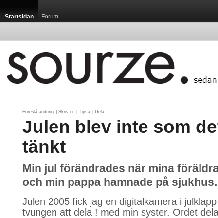
Startsidan
Forum
Föreslå ändring
| 
Skriv ut
| 
Tipsa
| 
Dela
Julen blev inte som de
tänkt
Min jul förändrades när mina föräldra
och min pappa hamnade på sjukhus.
Julen 2005 fick jag en digitalkamera i julklap
tvungen att dela ! med min syster. Ordet dela 