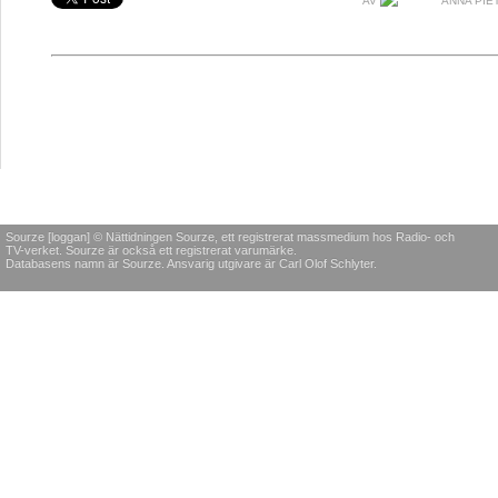
AV
ANNA PIE
Sourze [loggan] © Nättidningen Sourze, ett registrerat massmedium hos Radio- och
TV-verket. Sourze är också ett registrerat varumärke.
Databasens namn är Sourze. Ansvarig utgivare är Carl Olof Schlyter.