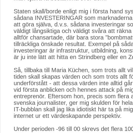
Staten skall/borde enligt mig i första hand s
sådana INVESTERINGAR som marknaderna i
att göra själva, d.v.s. sådana investeringar so
väldigt långsiktiga och väldigt svåra att räkna
alltför chansartade, där bara stora "bombmat
tillräckliga önskade resultat. Exempel på såd
investeringar är infrastruktur, utbildning, kons
är ju inte lätt att hitta en Strindberg eller en Z
Så, tillbaka till Maria Küchen, som trots allt vil
tiden skall skapas värden och som trots allt fö
underförstått - att dessa värden inte alltid g
vid första anblicken och hennes attack på mi
entreprenör. Eftersom hon, precis som flera
svenska journalister, ger mig skulden för hel
IT-bubblan skall jag lika idiotiskt här ta på mi
internet ur ett värdeskapande perspektiv.
Under perioden -96 till 00 skrevs det flera 100-