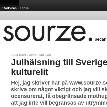
Startsidan
Forum
Föreslå ändring
| 
Skriv ut
| 
Tipsa
| 
Dela
Julhälsning till Sverig
kulturelit
Hej, jag skriver här på www.sourze.se,
skriva om något viktigt och jag vill s
ocensurerat, få obegränsade mothug
att jag inte vill begränsas av utrymm