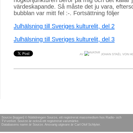
högkonjunkturen beror på mig och det kallar 
värdeskapande. Så måste det ju vara, efters
bubblan var mitt fel :-. Fortsättning följer
Julhälsning till Sveriges kulturelit, del 2
Julhälsning till Sveriges kulturelit, del 3
AV
JOHAN STAËL VON H
Sourze [loggan] © Nättidningen Sourze, ett registrerat massmedium hos Radio- och
TV-verket. Sourze är också ett registrerat varumärke.
Databasens namn är Sourze. Ansvarig utgivare är Carl Olof Schlyter.