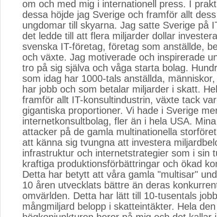
om och med mig i internationell press. I prak
dessa höjde jag Sverige och framför allt dess
ungdomar till skyarna. Jag satte Sverige på I
det ledde till att flera miljarder dollar invester
svenska IT-företag, företag som anställde, be
och växte. Jag motiverade och inspirerade ung
tro på sig själva och våga starta bolag. Hund
som idag har 1000-tals anställda, människo
har jobb och som betalar miljarder i skatt. Hel
framför allt IT-konsultindustrin, växte tack vare
gigantiska proportioner. Vi hade i Sverige m
internetkonsultbolag, fler än i hela USA. Mina
attacker på de gamla multinationella storföre
att känna sig tvungna att investera miljardbelo
infrastruktur och internetstrategier som i sin tu
kraftiga produktionsförbättringar och ökad ko
Detta har betytt att våra gamla "multisar" un
10 åren utvecklats bättre än deras konkurrent
omvärlden. Detta har lätt till 10-tusentals job
mångmiljard belopp i skatteintäkter. Hela de