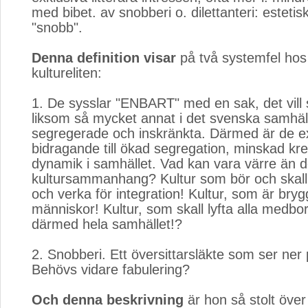
med bibet. av snobberi o. dilettan­teri: estetisk 
"snobb".
Denna definition visar
på två systemfel hos
kultureliten:
1. De sysslar "ENBART" med en sak, det vill 
liksom så mycket annat i det svenska samhäl
segregerade och inskränkta. Därmed är de e
bidragande till ökad segregation, minskad krea
dynamik i samhället. Vad kan vara värre än de
kultursammanhang? Kultur som bör och skall t
och verka för integration! Kultur, som är bry
människor! Kultur, som skall lyfta alla medb
därmed hela samhället!?
2. Snobberi. Ett översittarsläkte som ser ner
Behövs vidare fabulering?
Och denna beskrivning
är hon så stolt över 