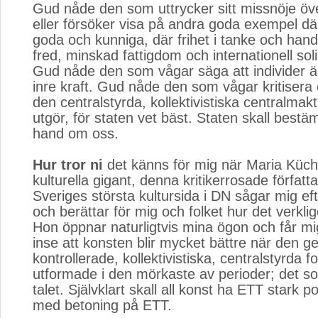
Gud nåde den som uttrycker sitt missnöje öve
eller försöker visa på andra goda exempel där
goda och kunniga, där frihet i tanke och handli
fred, minskad fattigdom och internationell soli
Gud nåde den som vågar säga att individer ä
inre kraft. Gud nåde den som vågar kritisera 
den centralstyrda, kollektivistiska centralma
utgör, för staten vet bäst. Staten skall best
hand om oss.
Hur tror ni
det känns för mig när Maria Küch
kulturella gigant, denna kritikerrosade förfat
Sveriges största kultursida i DN sågar mig ef
och berättar för mig och folket hur det verklige
Hon öppnar naturligtvis mina ögon och får mig 
inse att konsten blir mycket bättre när den ge
kontrollerade, kollektivistiska, centralstyrda f
utformade i den mörkaste av perioder; det soc
talet. Självklart skall all konst ha ETT stark pol
med betoning på ETT.