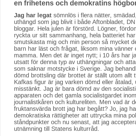
en frihetens och demokratins högbor
Jag har legat
sömnlös i flera nätter, smädad
uthängd som jag blivit i både Aftonbladet, DN
bloggar. Hela julen är förstörd. Lögner, fördo
ryckta ur sitt sammanhang, hela batteriet har
smutskasta mig och min person så mycket de
barn har läst och frågat, liksom mina vänner
mamma. Men det är inget nytt; i 10 års har jag
utsatt för denna typ av uthängningar och atta
som saknar motstycke i Sverige. Jag behand
dömd brottsling där brottet är ställt utom allt t
Kafkas figur är jag varken dömd eller åtalad, 
misstänkt. Jag är bara dömd av den socialist
apparaten och det gamla socialistgardet ino
journalistkåren och kultureliten. Men vad är d
fruktansvärda brott jag har begått? Jo, jag ha
demokratiska rättigheter att uttrycka mina pol
ståndpunkter och nu senast, att jag accepter
utnämning till Statens kulturråd.