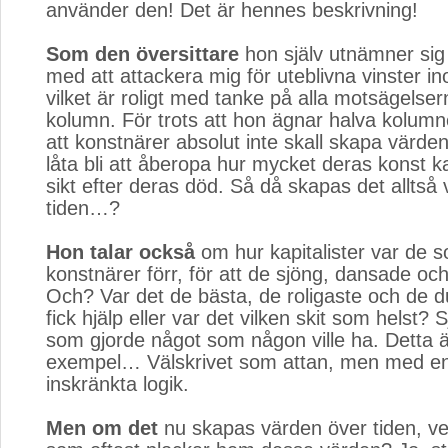
använder den! Det är hennes beskrivning!
Som den översittare
hon själv utnämner sig ti
med att attackera mig för uteblivna vinster in
vilket är roligt med tanke på alla motsägelse
kolumn. För trots att hon ägnar halva kolumnen
att konstnärer absolut inte skall skapa värden
låta bli att åberopa hur mycket deras konst k
sikt efter deras död. Så då skapas det alltså
tiden…?
Hon talar också
om hur kapitalister var de 
konstnärer förr, för att de sjöng, dansade o
Och? Var det de bästa, de roligaste och de 
fick hjälp eller var det vilken skit som helst? S
som gjorde något som någon ville ha. Dett
exempel… Välskrivet som attan, men med e
inskränkta logik.
Men om det
nu skapas värden över tiden, ve