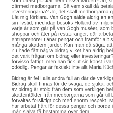
som oftast plockar hem dessa värden? Jo, s
därmed medborgarna. Så vem skall då betala
investeringarna? Jo, det skall medborgarna 
Låt mig förklara. Van Gogh sålde aldrig en e
sin livstid, med idag besöks Holland av miljo
varje år som går på van Gogh muséet, som bo
shoppar och äter på restauranger, där arbetar
entreprenörer tjänar pengar och framför allt s
många skattemiljarder. Kan man då säga, a
nu hade fått några bidrag vilket han aldrig b
det varit frågan om bidrag eller investeringa
förvisso fattigt, men han fick ut sin konst i v
odödlig. Pengar är faktiskt inte allt Maria Küc
Bidrag är fel i alla andra fall än där de verkli
Bidrag skall finnas för de svaga, de sjuka, oc
av bidrag är stöld från dem som verkligen be
skatteintäkter från medborgarna som går till b
förvaltas försiktigt och med enorm respekt.
har arbetat hårt för dessa pengar och borde i
mån själva få bestämma över dem.