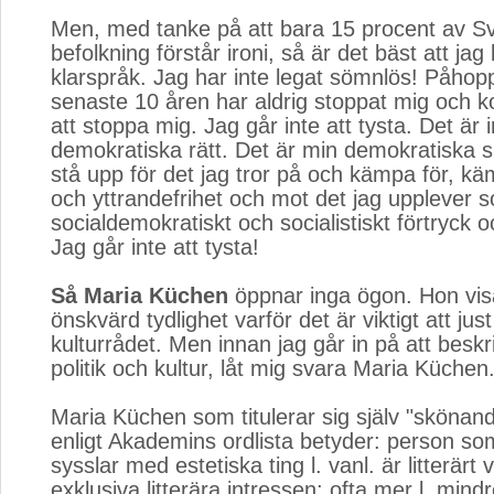
Men, med tanke på att bara 15 procent av S
befolkning förstår ironi, så är det bäst att jag 
klarspråk. Jag har inte legat sömnlös! Påho
senaste 10 åren har aldrig stoppat mig och 
att stoppa mig. Jag går inte att tysta. Det är 
demokratiska rätt. Det är min demokratiska sk
stå upp för det jag tror på och kämpa för, kä
och yttrandefrihet och mot det jag upplever 
socialdemokratiskt och socialistiskt förtryck oc
Jag går inte att tysta!
Så Maria Küchen
öppnar inga ögon. Hon visa
önskvärd tydlighet varför det är viktigt att just 
kulturrådet. Men innan jag går in på att besk
politik och kultur, låt mig svara Maria Küchen
Maria Küchen som titulerar sig själv "sköna
enligt Akademins ordlista betyder: person so
sysslar med este­tiska ting l. vanl. är litterärt
exklusiva litterära intressen; ofta mer l. min