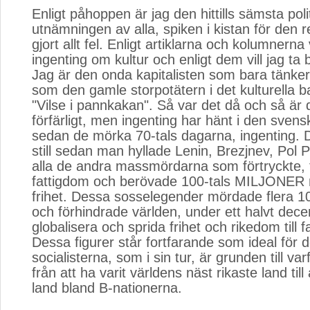
Enligt påhoppen är jag den hittills sämsta poli
utnämningen av alla, spiken i kistan för den 
gjort allt fel. Enligt artiklarna och kolumnerna 
ingenting om kultur och enligt dem vill jag ta b
Jag är den onda kapitalisten som bara tänker 
som den gamle storpotätern i det kulturella
"Vilse i pannkakan". Så var det då och så är 
förfärligt, men ingenting har hänt i den sven
sedan de mörka 70-tals dagarna, ingenting. Dä
still sedan man hyllade Lenin, Brezjnev, Pol 
alla de andra massmördarna som förtryckte, 
fattigdom och berövade 100-tals MILJONER 
frihet. Dessa sosselegender mördade flera 10
och förhindrade världen, under ett halvt dece
globalisera och sprida frihet och rikedom till f
Dessa figurer står fortfarande som ideal för 
socialisterna, som i sin tur, är grunden till varf
från att ha varit världens näst rikaste land till 
land bland B-nationerna.