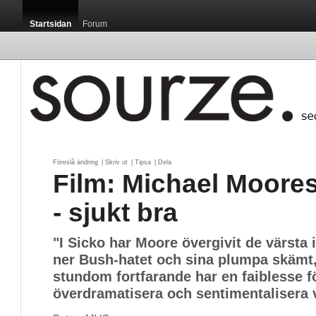
Startsidan
Forum
Föreslå ändring
| 
Skriv ut
| 
Tipsa
| 
Dela
Film: Michael Moore
- sjukt bra
"I Sicko har Moore övergivit de värsta 
ner Bush-hatet och sina plumpa skämt
stundom fortfarande har en faiblesse fö
överdramatisera och sentimentalisera 