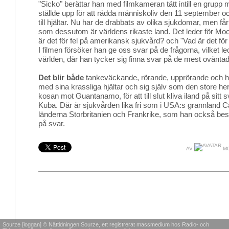
"Sicko" berättar han med filmkameran tätt intill en grupp 
ställde upp för att rädda människoliv den 11 september oc
till hjältar. Nu har de drabbats av olika sjukdomar, men får
som dessutom är världens rikaste land. Det leder för Moore
är det för fel på amerikansk sjukvård? och "Vad är det för
I filmen försöker han ge oss svar på de frågorna, vilket leder
världen, där han tycker sig finna svar på de mest oväntad
Det blir både
tankeväckande, rörande, upprörande och hu
med sina krassliga hjältar och sig själv som den store h
kosan mot Guantanamo, för att till slut kliva iland på sitt
Kuba. Där är sjukvården lika fri som i USA:s grannland 
länderna Storbritanien och Frankrike, som han också besö
på svar.
AV
MO
Sourze [loggan] © Nättidningen Sourze, ett registrerat massmedium hos Radio- och