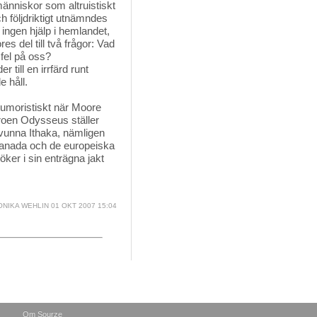
människor som altruistiskt
h följdriktigt utnämndes
 ingen hjälp i hemlandet,
s del till två frågor: Vad
 fel på oss?
 till en irrfärd runt
e håll.
moristiskt när Moore 
eroen Odysseus ställer
 svunna Ithaka, nämligen
Canada och de europeiska
ker i sin enträgna jakt
NIKA WEHLIN
01 OKT 2007 15:04
Om Sourze