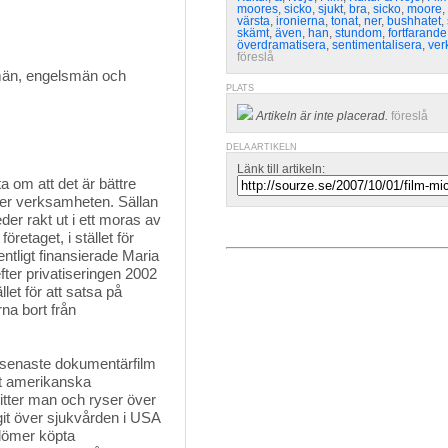
moores
,
sicko
,
sjukt
,
bra
,
sicko
,
moore
,
värsta
,
ironierna
,
tonat
,
ner
,
bushhatet
,
skämt
,
även
,
han
,
stundom
,
fortfarande
överdramatisera
,
sentimentalisera
,
ver
föreslå
män, engelsmän och
PLATS
Artikeln är inte placerad.
föreslå
DELA ARTIKELN
Länk till artikeln:
a om att det är bättre 
ver verksamheten. Sällan
leder rakt ut i ett moras av
öretaget, i stället för
entligt finansierade Maria
ter privatiseringen 2002
llet för att satsa på
na bort från
senaste dokumentärfilm 
et amerikanska
itter man och ryser över
git över sjukvården i USA
 dömer köpta