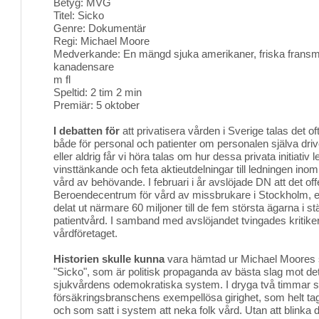
Betyg: MVG
Titel: Sicko
Genre: Dokumentär
Regi: Michael Moore
Medverkande: En mängd sjuka amerikaner, friska frans
kanadensare
m fl
Speltid: 2 tim 2 min
Premiär: 5 oktober
I debatten för
att privatisera vården i Sverige talas det oft
både för personal och patienter om personalen själva dri
eller aldrig får vi höra talas om hur dessa privata initiativ 
vinsttänkande och feta aktieutdelningar till ledningen inom f
vård av behövande. I februari i år avslöjade DN att det off
Beroendecentrum för vård av missbrukare i Stockholm, ef
delat ut närmare 60 miljoner till de fem största ägarna i stä
patientvård. I samband med avslöjandet tvingades kritiker
vårdföretaget.
Historien skulle kunna
vara hämtad ur Michael Moores 
"Sicko", som är politisk propaganda av bästa slag mot d
sjukvårdens odemokratiska system. I dryga två timmar s
försäkringsbranschens exempellösa girighet, som helt ta
och som satt i system att neka folk vård. Utan att blinka