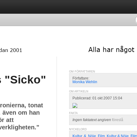
OM FÖRFATTAREN
s "Sicko"
Författare:
Monika Wehlin
OM ARTIKELN
Publicerad: 01 okt 2007 15:04
ironierna, tonat
, även om han
FAKTA
r att
Ingen faktatext angiven
föreslå
verkligheten."
NYCKELORD
Kultur
,
&
,
Nöje
,
Film
,
Kultur & Nöje
,
Fil