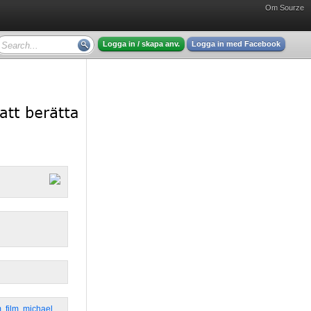
Om Sourze
Logga in / skapa anv.
Logga in med Facebook
m
,
film
,
michael
,