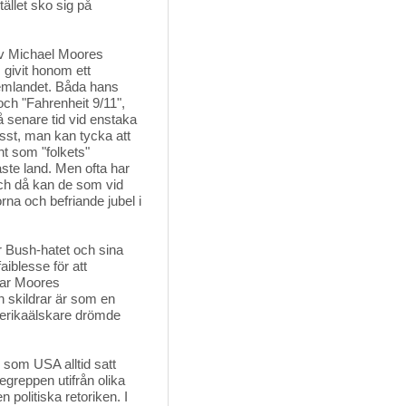
tället sko sig på
 av Michael Moores 
 givit honom ett
 hemlandet. Båda hans
och "Fahrenheit 9/11",
å senare tid vid enstaka
isst, man kan tycka att
nt som "folkets"
ste land. Men ofta har
och då kan de som vid
na och befriande jubel i
er Bush-hatet och sina
iblesse för att
har Moores
n skildrar är som en
merikaälskare drömde
 som USA alltid satt 
begreppen utifrån olika
politiska retoriken. I