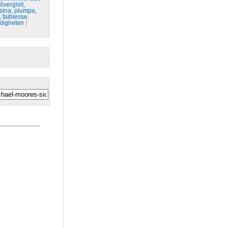
övergivit
,
sina
,
plumpa
,
,
faiblesse
,
kligheten
| 