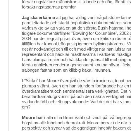
försäkringsläkare människor till lidande och död, för att i s
försäkringstagarnas premier.
Jag ska erkänna
att jag har aldrig varit något större fan
pamflettartade och starkt populistiska dokumentärer, som
världsrykte av att vara en att de största Bush-hatarna i
tidigare dokumentärfilmer "Bowling for Columbine", 2002 
2004 har det regnat priser över, även om kritiska röster p
tillfällen har kunnat tränga sig igenom hyllningskörerna. V
det är nödvändigt och till och med viktigt när han lufsar ru
representant och häcklar makthavarna i världens mäktiga
hans plumpa ironier och häcklande gränsat till mobbing 
första anblicken renderar gemensamt knutna nävar i fickor
salongen fastna som en klibbig kaka i munnen.
I "Sicko" har Moore övergivit de värsta ironierna, tonat n
plumpa skämt, även om han stundom fortfarande har en fa
överdramatisera och sentimentalisera verkligheten. Det 
berättardramaturgi vunnit på och den nakna verklighet ha
svidande örfil och ett uppvaknande: Vad det det här vi a
om?
Moore har i
alla sina filmer vänt och vridit på två begrepp
högst av allt: frihet och demokrati. Moore borrar i de där 
perspektiv och synar vad de egentligen innebär bakom den 