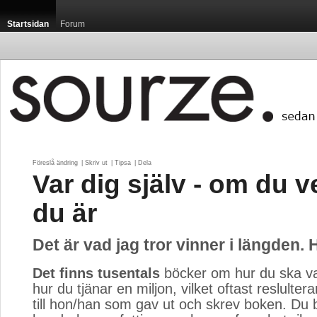
Startsidan
Forum
Föreslå ändring
| 
Skriv ut
| 
Tipsa
| 
Dela
Var dig själv - om du 
du är
Det är vad jag tror vinner i längden. 
Det finns tusentals
böcker om hur du ska va
hur du tjänar en miljon, vilket oftast reslulterar
till hon/han som gav ut och skrev boken. Du 