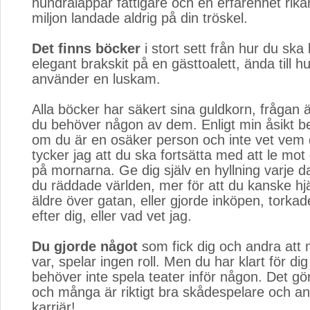
hundralappar fattigare och en erfarenhet rik
miljon landade aldrig på din tröskel.
Det finns böcker
i stort sett från hur du ska 
elegant brakskit på en gästtoalett, ända till hu
använder en luskam.
Alla böcker har säkert sina guldkorn, frågan 
du behöver någon av dem. Enligt min åsikt 
om du är en osäker person och inte vet vem 
tycker jag att du ska fortsätta med att le mot 
på mornarna. Ge dig själv en hyllning varje da
du räddade världen, mer för att du kanske hj
äldre över gatan, eller gjorde inköpen, torka
efter dig, eller vad vet jag.
Du gjorde något
som fick dig och andra att 
var, spelar ingen roll. Men du har klart för d
behöver inte spela teater inför någon. Det g
och många är riktigt bra skådespelare och a
karriär!