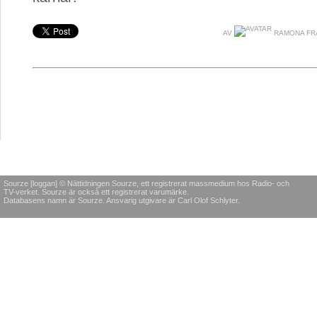
AV
RAMONA FR
Sourze [loggan] © Nättidningen Sourze, ett registrerat massmedium hos Radio- och
TV-verket. Sourze är också ett registrerat varumärke.
Databasens namn är Sourze. Ansvarig utgivare är Carl Olof Schlyter.