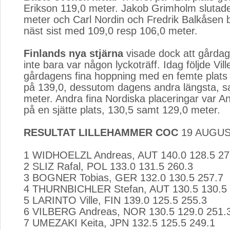
Erikson 119,0 meter. Jakob Grimholm slutade
meter och Carl Nordin och Fredrik Balkåsen b
näst sist med 109,0 resp 106,0 meter.
Finlands nya stjärna
visade dock att gårdage
inte bara var någon lyckoträff. Idag följde Vil
gårdagens fina hoppning med en femte plat
på 139,0, dessutom dagens andra längsta, s
meter. Andra fina Nordiska placeringar var A
på en sjätte plats, 130,5 samt 129,0 meter.
RESULTAT LILLEHAMMER COC
19 AUGUS
1 WIDHOELZL Andreas, AUT 140.0 128.5 273
2 SLIZ Rafal, POL 133.0 131.5 260.3 
3 BOGNER Tobias, GER 132.0 130.5 257.7 
4 THURNBICHLER Stefan, AUT 130.5 130.5 2
5 LARINTO Ville, FIN 139.0 125.5 255.3 
6 VILBERG Andreas, NOR 130.5 129.0 251.3
7 UMEZAKI Keita, JPN 132.5 125.5 249.1 