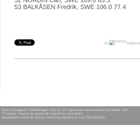
52 NORDIN Carl, SWE 109.0 83.3
53 BALKÅSEN Fredrik, SWE 106.0 77.4
AV
ANNELIE
Sourze [loggan] © Nättidningen Sourze, ett registrerat massmedium hos Radio- och
TV-verket. Sourze är också ett registrerat varumärke.
Databasens namn är Sourze. Ansvarig utgivare är Carl Olof Schlyter.