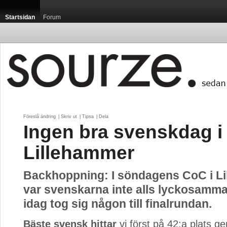
Startsidan
Forum
Föreslå ändring
| 
Skriv ut
| 
Tipsa
| 
Dela
Ingen bra svenskdag i
Lillehammer
Backhoppning: I söndagens CoC i L
var svenskarna inte alls lyckosamma.
idag tog sig någon till finalrundan.
Bäste svensk hittar
vi först på 42:a plats g