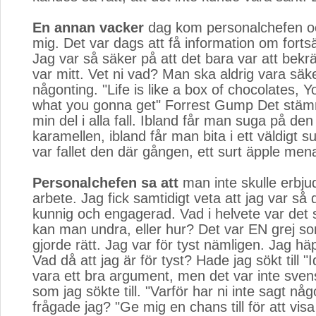
En annan vacker
dag kom personalchefen och 
mig. Det var dags att få information om fortsä
Jag var så säker på att det bara var att bekrä
var mitt. Vet ni vad? Man ska aldrig vara säk
någonting. "Life is like a box of chocolates,
what you gonna get" Forrest Gump Det stäm
min del i alla fall. Ibland får man suga på den
karamellen, ibland får man bita i ett väldigt s
var fallet den där gången, ett surt äpple mena
Personalchefen sa att
man inte skulle erbjud
arbete. Jag fick samtidigt veta att jag var så 
kunnig och engagerad. Vad i helvete var det 
kan man undra, eller hur? Det var EN grej so
gjorde rätt. Jag var för tyst nämligen. Jag h
Vad då att jag är för tyst? Hade jag sökt till "I
vara ett bra argument, men det var inte sven
som jag sökte till. "Varför har ni inte sagt någ
frågade jag? "Ge mig en chans till för att visa