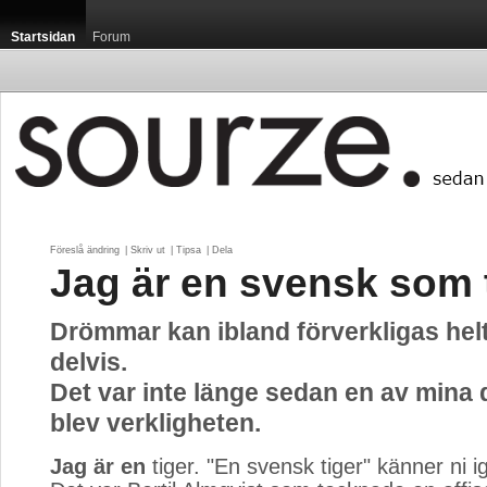
Startsidan
Forum
Föreslå ändring
| 
Skriv ut
| 
Tipsa
| 
Dela
Jag är en svensk som 
Drömmar kan ibland förverkligas helt,
delvis.
Det var inte länge sedan en av min
blev verkligheten.
Jag är en
tiger. "En svensk tiger" känner ni i