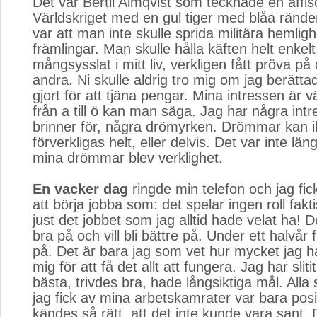
Det var Bertil Almqvist som tecknade en affi
Världskriget med en gul tiger med blåa ränd
var att man inte skulle sprida militära hemlighe
främlingar. Man skulle hålla käften helt enkel
mångsysslat i mitt liv, verkligen fått pröva på
andra. Ni skulle aldrig tro mig om jag berätta
gjort för att tjäna pengar. Mina intressen är 
från a till ö kan man säga. Jag har några int
brinner för, några drömyrken. Drömmar kan i
förverkligas helt, eller delvis. Det var inte l
mina drömmar blev verklighet.
En vacker dag
ringde min telefon och jag fic
att börja jobba som: det spelar ingen roll fakt
just det jobbet som jag alltid hade velat ha! 
bra på och vill bli bättre på. Under ett halvår 
på. Det är bara jag som vet hur mycket jag 
mig för att få det allt att fungera. Jag har sliti
bästa, trivdes bra, hade långsiktiga mål. Alla
jag fick av mina arbetskamrater var bara posi
kändes så rätt, att det inte kunde vara sant. D