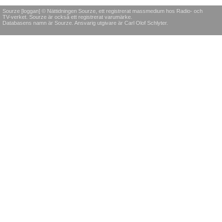
Sourze [loggan] © Nättidningen Sourze, ett registrerat massmedium hos Radio- och
TV-verket. Sourze är också ett registrerat varumärke.
Databasens namn är Sourze. Ansvarig utgivare är Carl Olof Schlyter.