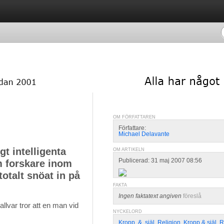
OM FÖRFATTAREN
Författare:
Michael Delavante
t intelligenta
OM ARTIKELN
Publicerad: 31 maj 2007 08:56
m forskare inom
totalt snöat in på
FAKTA
Ingen faktatext angiven
föreslå
 allvar tror att en man vid
NYCKELORD
Kropp
,
&
,
själ
,
Religion
,
Kropp & själ
,
R