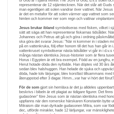
of God är i själva verket The SUN of God, d.v.s solen och 
representerar de 12 stjärntecknen. När det står att Guds
man egentligen att solen vandrar över vattnet. När Jesus f
är det en metafor för att solen värmer upp vattnet som sen b
himlen och kommer ner som regn och vattnar vinplantorna s
Jesus brukar ibland
symboliseras med fisken, vilket i sjä
sätt att säga att han representerar fiskarnas tidsålder. När
Johannes och Petrus att gå och göra i ordning påskmålti
ska göra det svarar Jesus: "När ni kommer in i staden m
på en vattenkruka, följ efter honom till det hus han går i
vattenkruset symboliserar nästa tidsålder vi går in i d.v.
många nästan identiska Jesus-historier som är flera tusen 
Horus i Egypten är ett bra exempel. Född av en jungfru, 
Herut hotade döda den nyfödde. Han döptes vid 30 års å
sedan blev halshuggen. Han helade de sjuka och uppväck
döda, hade tolv lärjungar, blev korsfäst tillsammans med 
återuppstod efter 3 dagar. Hmm...var har vi hört det förut
För de som
gjort sin hemläxa är det ju alldeles uppenbar
beskrivs i bibeln är ett plagiat av tidigare figurer. Det finn
gudasöner" före Jesus som är nästan identiska med hon
uppfanns när den romerske härskaren Konstantin bytte ut
Mitraism där man dyrkade gudasonen Mitra, som var född
dec, utförde mirakler, hade 12 lärljungar, var mänsklighe