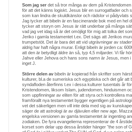
Som jag ser
det så tror många av dem på Kristendomen för a
för att det känns logiskt. Jesus blir en surrogatfader och
som kan lindra de skuldkänslor och rädslor vi pådyvlats s
Jag tycker att bibeln är en fascinerande bok med en hel del
tycker att storyn om Jesus är rätt underbar på många sä
vad jag vet idag så är det omöjligt för mig att tolka det so
Jeriko i gamla testamentet t.ex. Det sägs att Jerikos mura
trumpetstöt. Det är bara det att vid utgrävningar av staden
aldrig har haft några murar. Enligt bibeln är jorden ca: 60
att den är betydligt äldre än så, typ 4,5 miljarder. Vi får 
Jahve eller Jehova och hans sons namn är Jesus, men i 
inget J.
Större delen av
bibeln är kopierad från skrifter som härs
kulturer, bl.a de sumeriska och egyptiska och det går att
syndafloden återfinns t.ex i dessa kulturer tusentals år för
Kristendomen, liksom Islam, judendomen, hinduismen oc
som uppfinningar av eliten för att styra och kontrollera m
framförallt nya testamentet bygger egentligen på astrolog
vet det säkerligen men vill inte dela med sig av kunskapen t
säger de att astrologi är av djävulen eller new age. Maz
engelska versionen av gamla testamentet är ingenting an
zodiaken. De fyra evangelierna representerar de 4 årstide
korset som delar upp dessa årstider hänger "the son of G