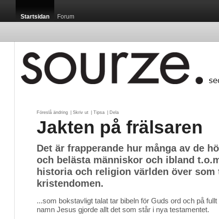
Startsidan
Forum
Föreslå ändring
| 
Skriv ut
| 
Tipsa
| 
Dela
Jakten på frälsaren
Det är frapperande hur många av de hög
och belästa människor och ibland t.o.
historia och religion världen över som 
kristendomen.
...som bokstavligt talat tar bibeln för Guds ord och på fullt
namn Jesus gjorde allt det som står i nya testamentet.