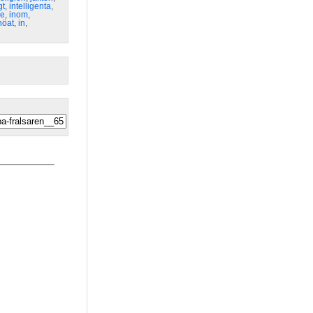
gt
,
intelligenta
,
re
,
inom
,
nöat
,
in
,