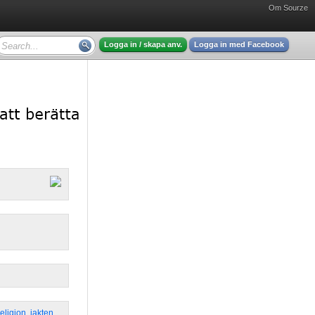
Om Sourze
Logga in / skapa anv.
Logga in med Facebook
eligion
,
jakten
,