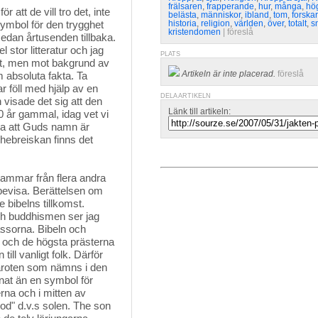
frälsaren
,
frapperande
,
hur
,
många
,
hö
tt de vill tro det, inte 
belästa
,
människor
,
ibland
,
tom
,
forska
 symbol för den trygghet
historia
,
religion
,
världen
,
över
,
totalt
,
s
kristendomen
| 
föreslå
edan årtusenden tillbaka.
 stor litteratur och jag
PLATS
tt, men mot bakgrund av
Artikeln är inte placerad.
föreslå
m absoluta fakta. Ta
r föll med hjälp av en
DELA ARTIKELN
 visade det sig att den
Länk till artikeln:
00 år gammal, idag vet vi
höra att Guds namn är
hebreiskan finns det
tammar från flera andra 
 bevisa. Berättelsen om
e bibelns tillkomst.
h buddhismen ser jag
assorna. Bibeln och
i och de högsta prästerna
ill vanligt folk. Därför
zaroten som nämns i den
nat än en symbol för
rna och i mitten av
od" d.v.s solen. The son