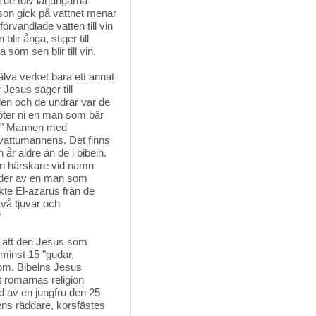
de tolv lärjungarna 
 son gick på vattnet menar
örvandlade vatten till vin
lir ånga, stiger till
om sen blir till vin.
lva verket bara ett annat 
 Jesus säger till
den och de undrar var de
öter ni en man som bär
n i." Mannen med
s vattumannens. Det finns
år äldre än de i bibeln.
en härskare vid namn
lder av en man som
te El-azarus från de
två tjuvar och
?
t att den Jesus som 
s minst 15 "gudar,
om. Bibelns Jesus
 romarnas religion
 av en jungfru den 25
tens räddare, korsfästes