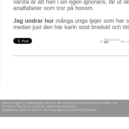
värsta är att han i sin egen ignorans, lär ut dett
analfabeter som tror på honom.
Jag undrar hur
många unga tjejer som har ste
medan just den här karln stod bredvid och tit
AV
WILLI
Sourze [loggan] © Nättidningen Sourze, ett registrerat massmedium hos Radio- och
TV-verket. Sourze är också ett registrerat varumärke.
Databasens namn är Sourze. Ansvarig utgivare är Carl Olof Schlyter.