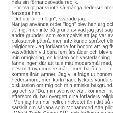
hela sin förhandsövade replik.
"För övrigt har vi inte så många hedersrelate
fortsatte han.
"Det där är en lögn", svarade jag.
När jag använde ordet "lögn" blev han arg oc
ut mig, men inte på grund av vad jag just sag
andra grunder, som exempelvis att jag var av
pakistansk påbrå, men inte kunde språket ell
religionen! Jag förklarade för honom att jag fly
västvärlden vid bara fem års ålder och blev 
min omgivning, en kristen och västerlänning
fanns ingen där att tala mitt modersmål med
blev mitt nya modersmål... men hallå där… n
komma ifrån ämnet. Jag ville fråga ut hono
hedersmord, men karln hade lyckats vända sam
diskussion om mig och min etniska bakgrund.
sig och sa "Du, min svenske vän, kommer inte
eftersom du har övergett dina förfäders religi
"Men jag hamnar hellre i helvetet än i ditt så 
särskilt om sådana som Mohammed Atta pilot