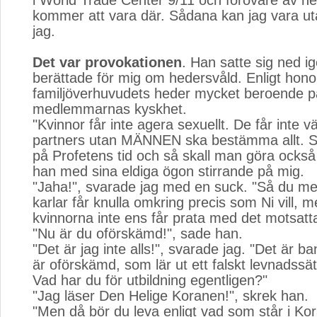
i World Trade Center 9/11 och förövare av h
kommer att vara där. Sådana kan jag vara uta
jag.
Det var provokationen
. Han satte sig ned i
berättade för mig om hedersvåld. Enligt hon
familjöverhuvudets heder mycket beroende på
medlemmarnas kyskhet.
"Kvinnor får inte agera sexuellt. De får inte v
partners utan MÄNNEN ska bestämma allt. 
på Profetens tid och så skall man göra också 
han med sina eldiga ögon stirrande på mig.
"Jaha!", svarade jag med en suck. "Så du me
karlar får knulla omkring precis som Ni vill, m
kvinnorna inte ens får prata med det motsatt
"Nu är du oförskämd!", sade han.
"Det är jag inte alls!", svarade jag. "Det är
är oförskämd, som lär ut ett falskt levnadssätt t
Vad har du för utbildning egentligen?"
"Jag läser Den Helige Koranen!", skrek han.
"Men då bör du leva enligt vad som står i Ko