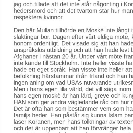
jag och tillade att det inte står någonting i 
hedersmord och att det tvärtom står hur man
respektera kvinnor.
Den här Mullan tillhörde en Moské inte långt 
släktingar bor. Dagen efter vårt eldiga möte, 
honom ordentligt. Det visade sig att han had
anspråkslös utbildning och att han hade levt b
Afghaner i nästan 20 år. Under vårt möte fr
inte kände till Stockholm. Inte heller visste h
hade ett eget språk. Han visste inte heller a
befolkning härstammar ifrån Irland och han 
ingen aning om vad USAs nuvarande utrikesm
Men i hans egen lilla värld, det vill säga inom
hans egen moskè är han lärd, greve och kung
HAN som ger andra vägledande råd om hur m
Det är ofta han som bestämmer vem som har
familjs heder. Han påstår sig kunna Islam bar
läser Koranen, men hans tolkningar av texte
och det är uppenbart att han förvränger hela