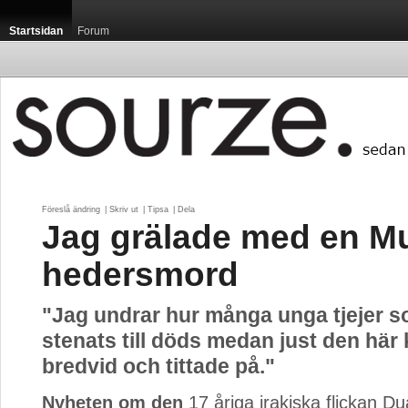
Startsidan
Forum
Föreslå ändring
| 
Skriv ut
| 
Tipsa
| 
Dela
Jag grälade med en M
hedersmord
"Jag undrar hur många unga tjejer s
stenats till döds medan just den här 
bredvid och tittade på."
Nyheten om den
17 åriga irakiska flickan Du