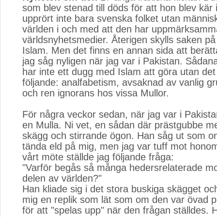
som blev stenad till döds för att hon blev kär i 
upprört inte bara svenska folket utan människ
världen i och med att den har uppmärksamma
världsnyhetsmedier. Återigen skylls saken på 
Islam. Men det finns en annan sida att berät
jag såg nyligen när jag var i Pakistan. Sådan
har inte ett dugg med Islam att göra utan de
följande: analfabetism, avsaknad av vanlig gr
och ren ignorans hos vissa Mullor.
För några veckor sedan, när jag var i Pakistan
en Mulla. Ni vet, en sådan där prästgubbe 
skägg och stirrande ögon. Han såg ut som o
tända eld på mig, men jag var tuff mot hono
vårt möte ställde jag följande fråga:
"Varför begås så många hedersrelaterade mo
delen av världen?"
Han kliade sig i det stora buskiga skägget oc
mig en replik som lät som om den var övad 
för att "spelas upp" när den frågan ställdes.