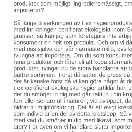
produkter som möjligt, ingrediensmässigt, om 
importerar?
Så länge tillverkningen av t ex hygienprodukte
med inriktningen certifierat ekologiskt inom S
gränser, så kan jag som företagare inte erbj
konsument en helt ren produkt. Och om vi då 
med oss själva och vår närmaste miljö, dvs k
tvungna att importera. Om du som konsumen
rena produkter och låter bli att köpa storma
produkter, tvingar du de stora handlarna att t
bättre sortiment. Först då sätter de press på 
det är kanske först då vi kan göra något åt 
t ex certifierat ekologiska hygienartiklar har.
det du smörjer in dig med går rakt in i din 
förr eller senare ut i naturen, via avloppet, d
bidrar till miljöförstöring. Det är ett evigt kre
som individ är en del av detta kretslopp. Så va
med vad du smörjer in dig med likaväl som 
äter? För även om vi handlare slutar importe