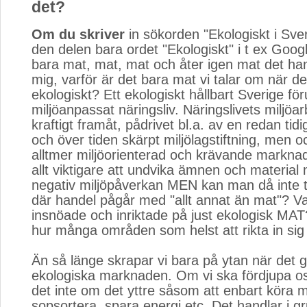
det?
Om du skriver
in sökorden "Ekologiskt i Sveri
den delen bara ordet "Ekologiskt" i t ex Googl
bara mat, mat, mat och åter igen mat det ha
mig, varför är det bara mat vi talar om när de
ekologiskt? Ett ekologiskt hållbart Sverige för
miljöanpassat näringsliv. Näringslivets miljöar
kraftigt framåt, pådrivet bl.a. av en redan tid
och över tiden skärpt miljölagstiftning, men 
alltmer miljöorienterad och krävande marknad.
allt viktigare att undvika ämnen och material
negativ miljöpåverkan MEN kan man då inte t
där handel pågår med "allt annat än mat"? Var
insnöade och inriktade på just ekologisk MAT?
hur många områden som helst att rikta in sig
Än så länge skrapar vi bara på ytan när det g
ekologiska marknaden. Om vi ska fördjupa o
det inte om det yttre såsom att enbart köra me
sopsortera, spara energi etc. Det handlar i g