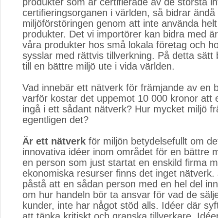
produkter som är certifierade av de största in
certifieringsorganen i världen, så bidrar ändå 
miljöförstöringen genom att inte använda helt
produkter. Det vi importörer kan bidra med är
våra produkter hos små lokala företag och h
sysslar med rättvis tillverkning. På detta sätt b
till en bättre miljö ute i vida världen.
Vad innebär ett nätverk för främjande av en b
varför kostar det uppemot 10 000 kronor att e
ingå i ett sådant nätverk? Hur mycket miljö f
egentligen det?
Är ett nätverk
för miljön betydelsefullt om det
innovativa idéer inom området för en bättre mi
en person som just startat en enskild firma 
ekonomiska resurser finns det inget nätverk.
påstå att en sådan person med en hel del inn
om hur handeln bör ta ansvar för vad de säljer 
kunder, inte har något stöd alls. Idéer där syft
att tänka kritiskt och granska tillverkare. Idé