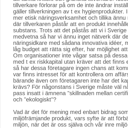
tillverkare förlorar på om de inte ändrar instäl
gäller tillverkningen av t ex hygienprodukter. 
mer etisk näringsverksamhet och tillika ännu
där tillverkaren påstår att en produkt innehåll
substans. Trots att det påstås att vi i Sverige
medvetna så har vi ännu inget nätverk där d
näringsidkare med sådana innovativa idéer,
låg budget att rätta sig efter, har möjlighet att 
Om organisationer inte vågar satsa på dessa
med t ex riskkapital utan kräver att det finns 
så har dessa företagare ingen chans att ko
var finns intresset för att kontrollera om affä
bärande även om företagaren inte har det ka
krävs? För någonstans i Sverige måste väl n
pass insatt i ämnena "skillnaden mellan certifi
och "ekologiskt"?
Vad är det för mening med enbart bidrag som d
miljöfrämjande produkt, vars syfte är att förbä
miljön, när det är oss själva och vår inre milj