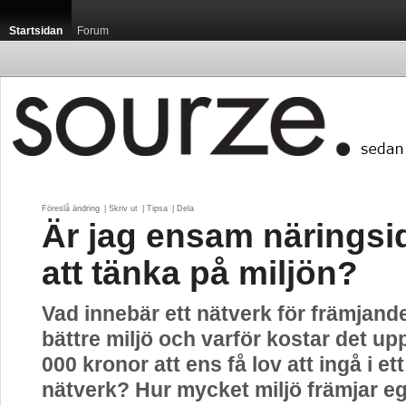
Startsidan
Forum
Föreslå ändring
| 
Skriv ut
| 
Tipsa
| 
Dela
Är jag ensam näringsi
att tänka på miljön?
Vad innebär ett nätverk för främjand
bättre miljö och varför kostar det u
000 kronor att ens få lov att ingå i et
nätverk? Hur mycket miljö främjar e