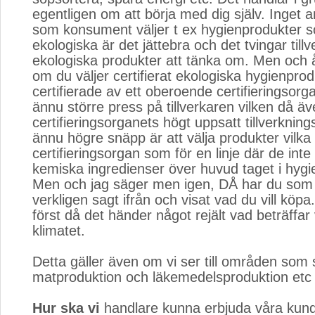
egentligen om att börja med dig själv. Inget
som konsument väljer t ex hygienprodukter 
ekologiska är det jättebra och det tvingar tillv
ekologiska produkter att tänka om. Men och 
om du väljer certifierat ekologiska hygienprodu
certifierade av ett oberoende certifieringsorg
ännu större press på tillverkaren vilken då äv
certifieringsorganets högt uppsatt tillverknings
ännu högre snäpp är att välja produkter vilka 
certifieringsorgan som för en linje där de inte 
kemiska ingredienser över huvud taget i hygi
Men och jag säger men igen, DÅ har du so
verkligen sagt ifrån och visat vad du vill köpa
först då det händer något rejält vad beträffar 
klimatet.
Detta gäller även om vi ser till områden som s
matproduktion och läkemedelsproduktion etc
Hur ska vi
handlare kunna erbjuda våra kund