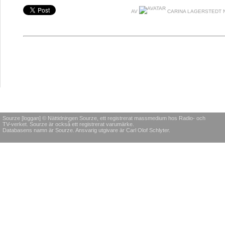
AV
CARINA LAGERSTEDT 
Sourze [loggan] © Nättidningen Sourze, ett registrerat massmedium hos Radio- och
TV-verket. Sourze är också ett registrerat varumärke.
Databasens namn är Sourze. Ansvarig utgivare är Carl Olof Schlyter.