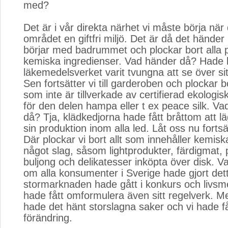
med?
Det är i vår direkta närhet vi måste börja när 
området en giftfri miljö. Det är då det hände
börjar med badrummet och plockar bort alla
kemiska ingredienser. Vad händer då? Hade
läkemedelsverket varit tvungna att se över si
Sen fortsätter vi till garderoben och plockar bo
som inte är tillverkade av certifierad ekologis
för den delen hampa eller t ex peace silk. V
då? Tja, klädkedjorna hade fått bråttom att 
sin produktion inom alla led. Låt oss nu fortsät
Där plockar vi bort allt som innehåller kemiska
något slag, såsom lightprodukter, färdigmat, 
buljong och delikatesser inköpta över disk. 
om alla konsumenter i Sverige hade gjort det
stormarknaden hade gått i konkurs och livsm
hade fått omformulera även sitt regelverk. M
hade det hänt storslagna saker och vi hade fåt
förändring.