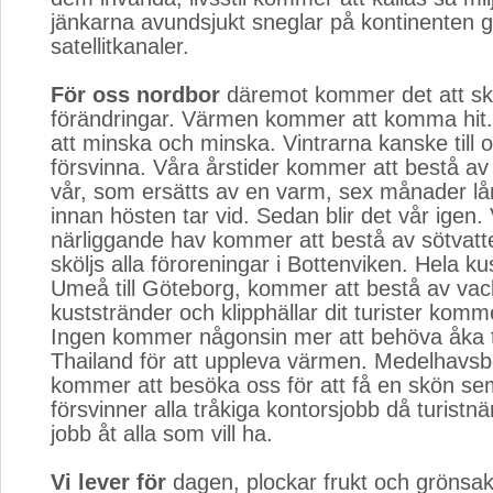
jänkarna avundsjukt sneglar på kontinenten 
satellitkanaler.
För oss nordbor
däremot kommer det att sk
förändringar. Värmen kommer att komma hi
att minska och minska. Vintrarna kanske till
försvinna. Våra årstider kommer att bestå av
vår, som ersätts av en varm, sex månader 
innan hösten tar vid. Sedan blir det vår igen. 
närliggande hav kommer att bestå av sötvatt
sköljs alla föroreningar i Bottenviken. Hela k
Umeå till Göteborg, kommer att bestå av vac
kuststränder och klipphällar dit turister komm
Ingen kommer någonsin mer att behöva åka till
Thailand för att uppleva värmen. Medelhavsb
kommer att besöka oss för att få en skön se
försvinner alla tråkiga kontorsjobb då turistn
jobb åt alla som vill ha.
Vi lever för
dagen, plockar frukt och grönsaker