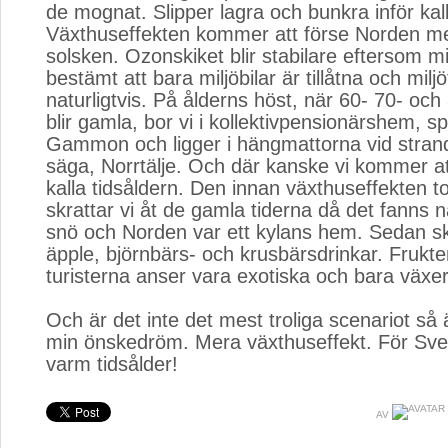
de mognat. Slipper lagra och bunkra inför kall
Växthuseffekten kommer att förse Norden m
solsken. Ozonskiket blir stabilare eftersom mil
bestämt att bara miljöbilar är tillåtna och miljö
naturligtvis. På ålderns höst, när 60- 70- och 
blir gamla, bor vi i kollektivpensionärshem, s
Gammon och ligger i hängmattorna vid strande
säga, Norrtälje. Och där kanske vi kommer a
kalla tidsåldern. Den innan växthuseffekten t
skrattar vi åt de gamla tiderna då det fanns 
snö och Norden var ett kylans hem. Sedan skå
äpple, björnbärs- och krusbärsdrinkar. Frukt
turisterna anser vara exotiska och bara växer
Och är det inte det mest troliga scenariot så är
min önskedröm. Mera växthuseffekt. För Sver
varm tidsålder!
AV