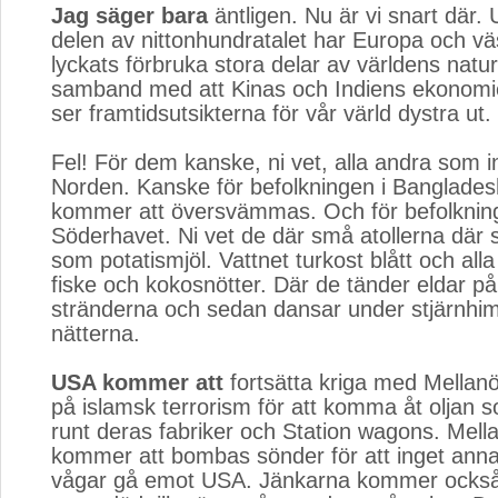
Jag säger bara
äntligen. Nu är vi snart där. 
delen av nittonhundratalet har Europa och vä
lyckats förbruka stora delar av världens natur
samband med att Kinas och Indiens ekonomier
ser framtidsutsikterna för vår värld dystra ut.
Fel! För dem kanske, ni vet, alla andra som in
Norden. Kanske för befolkningen i Banglades
kommer att översvämmas. Och för befolkning
Söderhavet. Ni vet de där små atollerna där 
som potatismjöl. Vattnet turkost blått och alla
fiske och kokosnötter. Där de tänder eldar på
stränderna och sedan dansar under stjärnhim
nätterna.
USA kommer att
fortsätta kriga med Mellanös
på islamsk terrorism för att komma åt oljan 
runt deras fabriker och Station wagons. Mell
kommer att bombas sönder för att inget annat
vågar gå emot USA. Jänkarna kommer också 