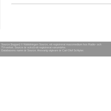
Sourze [loggan] © Nättidningen Sourze, ett registrerat massmedium hos Radio- och
TV-verket. Sourze är också ett registrerat varumärke.
Databasens namn är Sourze. Ansvarig utgivare är Carl Olof Schlyter.