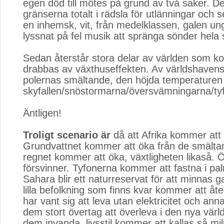
egen död till mötes på grund av två saker. D
gränserna totalt i rädsla för utlänningar oc
en inhemsk, vit, från medelklassen, galen ung
lyssnat på fel musik att spränga sönder hela 
Sedan återstår stora delar av världen som k
drabbas av växthuseffekten. Av världshavens
polernas smältande, den höjda temperature
skyfallen/snöstormarna/översvämningarna/ty
Äntligen!
Troligt scenario är
då att Afrika kommer att 
Grundvattnet kommer att öka från de smälta
regnet kommer att öka, växtligheten likaså.
försvinner. Tyfonerna kommer att fastna i p
Sahara blir ett naturreservat för att minnas g
lilla befolkning som finns kvar kommer att åt
har vant sig att leva utan elektricitet och anna
dem stort övertag att överleva i den nya värl
dem invanda, livsstil kommer att kallas så mi