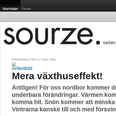
Startsidan
Forum
Föreslå ändring
| 
Skriv ut
| 
Tipsa
| 
Dela
Mera växthuseffekt!
Äntligen! För oss nordbor kommer de
underbara förändringar. Värmen kom
komma hit. Snön kommer att minska
Vintrarna kanske till och med försvin