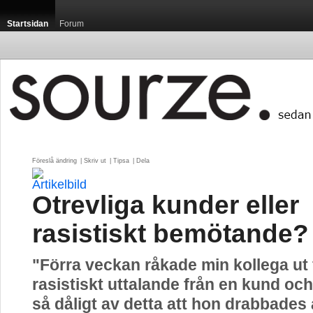
Startsidan
Forum
Föreslå ändring
| 
Skriv ut
| 
Tipsa
| 
Dela
Otrevliga kunder eller
rasistiskt bemötande?
"Förra veckan råkade min kollega ut f
rasistiskt uttalande från en kund o
så dåligt av detta att hon drabbades