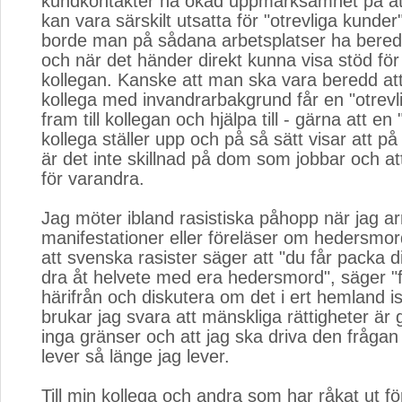
kundkontakter ha ökad uppmärksamhet på at
kan vara särskilt utsatta för "otrevliga kunde
borde man på sådana arbetsplatser ha bered
och när det händer direkt kunna visa stöd fö
kollegan. Kanske att man ska vara beredd att
kollega med invandrarbakgrund får en "otrevl
fram till kollegan och hjälpa till - gärna att en
kollega ställer upp och på så sätt visar att på
är det inte skillnad på dom som jobbar och att
för varandra.
Jag möter ibland rasistiska påhopp när jag a
manifestationer eller föreläser om hedersmo
att svenska rasister säger att "du får packa 
dra åt helvete med era hedersmord", säger "
härifrån och diskutera om det i ert hemland is
brukar jag svara att mänskliga rättigheter är 
inga gränser och att jag ska driva den frågan
lever så länge jag lever.
Till min kollega och andra som har råkat ut för