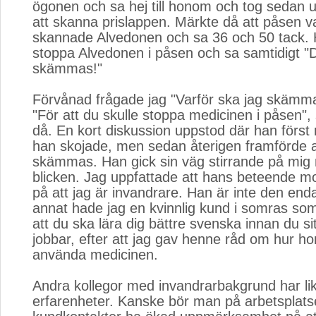
ögonen och sa hej till honom och tog sedan 
att skanna prislappen. Märkte då att påsen v
skannade Alvedonen och sa 36 och 50 tack. 
stoppa Alvedonen i påsen och sa samtidigt "
skämmas!"
Förvånad frågade jag "Varför ska jag skämm
"För att du skulle stoppa medicinen i påsen"
då. En kort diskussion uppstod där han först
han skojade, men sedan återigen framförde at
skämmas. Han gick sin väg stirrande på mig 
blicken. Jag uppfattade att hans beteende m
på att jag är invandrare. Han är inte den enda
annat hade jag en kvinnlig kund i somras so
att du ska lära dig bättre svenska innan du si
jobbar, efter att jag gav henne råd om hur ho
använda medicinen.
Andra kollegor med invandrarbakgrund har l
erfarenheter. Kanske bör man på arbetsplat