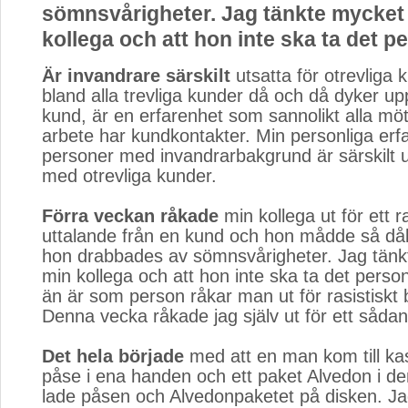
sömnsvårigheter. Jag tänkte mycket
kollega och att hon inte ska ta det pe
Är invandrare särskilt
utsatta för otrevliga k
bland alla trevliga kunder då och då dyker up
kund, är en erfarenhet som sannolikt alla möte
arbete har kundkontakter. Min personliga erfa
personer med invandrarbakgrund är särskilt u
med otrevliga kunder.
Förra veckan råkade
min kollega ut för ett ras
uttalande från en kund och hon mådde så dåli
hon drabbades av sömnsvårigheter. Jag tänk
min kollega och att hon inte ska ta det perso
än är som person råkar man ut för rasistisk
Denna vecka råkade jag själv ut för ett såda
Det hela började
med att en man kom till ka
påse i ena handen och ett paket Alvedon i d
lade påsen och Alvedonpaketet på disken. Jag 