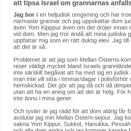
att tipsa Israel om grannarnas anfall
Jag bor i
en heljudisk omgivning och har tro
närmaste grannar och jag uppskattar dom ju
även Yom Kipppur även om det dröjer innan 
vid dom. Men jag tror ändå att mina judiska 
uppfattar mig som en rätt duktig elev. Jag til
att det är så.
Problemet är att jag som Mellan Österns-ko
reser väldigt mycket bland Israels grannlände
inte särskilt begåvat att ha med sig en judi
man inte vill sitta i timmar/dagar i polisförhör
hemskickad. Det gör att jag då och då dimper 
utan att ha en aning om att det är helg. För h
inte ännu i mina gener.
Och tyvärr är jag rädd för att dom aldrig får f
avslutar jag min Mellan Östern-sejour. Jag k
sakna Yom Kippur, Sukkot, Hanukka, Pessah
och alla dom andra och jag kommer kanske fra