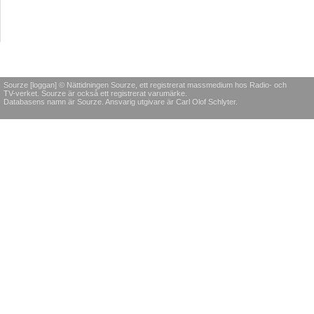
Sourze [loggan] © Nättidningen Sourze, ett registrerat massmedium hos Radio- och
TV-verket. Sourze är också ett registrerat varumärke.
Databasens namn är Sourze. Ansvarig utgivare är Carl Olof Schlyter.