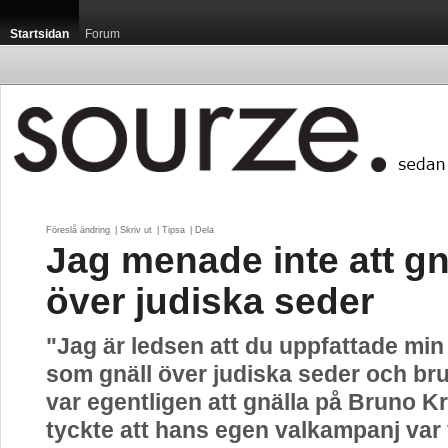
Startsidan
Forum
Föreslå ändring
| 
Skriv ut
| 
Tipsa
| 
Dela
Jag menade inte att gn
över judiska seder
"Jag är ledsen att du uppfattade min
som gnäll över judiska seder och br
var egentligen att gnälla på Bruno K
tyckte att hans egen valkampanj var 