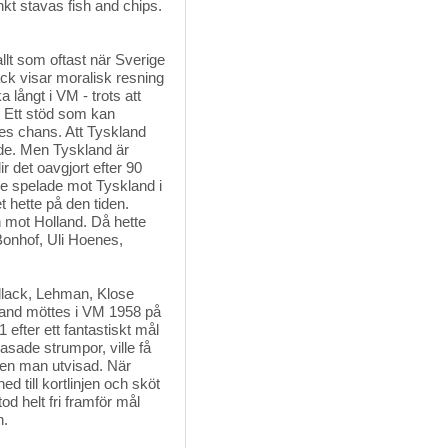
kt stavas fish and chips.
allt som oftast när Sverige 
äck visar moralisk resning
 långt i VM - trots att
. Ett stöd som kan
ges chans. Att Tyskland
ade. Men Tyskland är
ir det oavgjort efter 90
ge spelade mot Tyskland i
 hette på den tiden.
 mot Holland. Då hette
Bonhof, Uli Hoenes,
llack, Lehman, Klose
land möttes i VM 1958 på
 efter ett fantastiskt mål
asade strumpor, ville få
 en man utvisad. När
ed till kortlinjen och sköt
od helt fri framför mål
n.