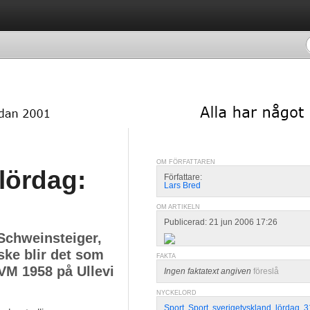
OM FÖRFATTAREN
lördag:
Författare:
Lars Bred
OM ARTIKELN
Publicerad: 21 jun 2006 17:26
Schweinsteiger,
ske blir det som
FAKTA
VM 1958 på Ullevi
Ingen faktatext angiven
föreslå
NYCKELORD
Sport
,
Sport
,
sverigetyskland
,
lördag
,
3