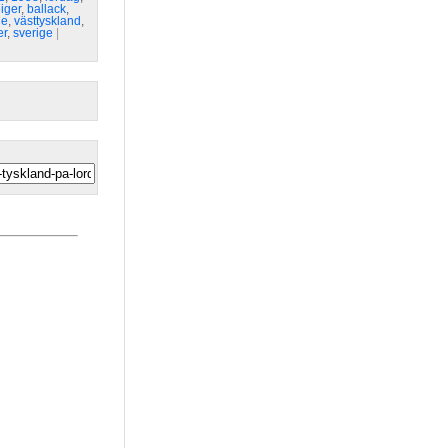
iger
,
ballack
,
ge
,
västtyskland
,
er
,
sverige
| 