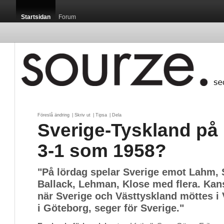
Startsidan
Forum
Föreslå ändring
| 
Skriv ut
| 
Tipsa
| 
Dela
Sverige-Tyskland på 
3-1 som 1958?
"På lördag spelar Sverige emot Lahm, 
Ballack, Lehman, Klose med flera. Kan
när Sverige och Västtyskland möttes i 
i Göteborg, seger för Sverige."