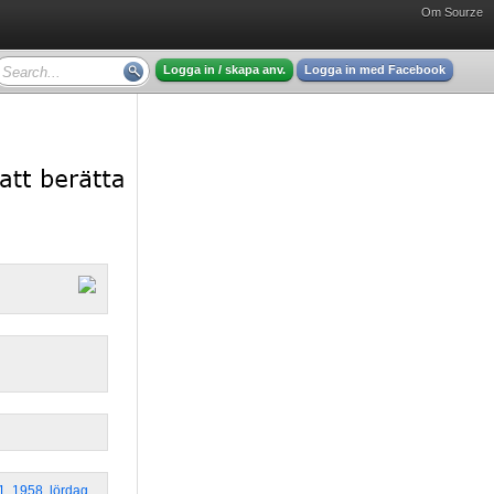
Om Sourze
Logga in / skapa anv.
Logga in med Facebook
1
,
1958
,
lördag
,