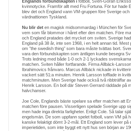
Englands förbundskapten i
fotboll, Sven-Göran Eriksson
kvinnotycke. Framför allt med Fru Fortuna. För tur hade 
blev det och England vann VM-gruppen före Sverige och s
värdnattionen Tyskland.
Nu blir det
en magisk midsommardag i München för Sveri
vem som får blommor i håret efter den matchen. Före ma
och England pratades det mycket om sviten. Sverige hade 
England på 38 år, inte sen 1968, i en helt annan tid. Me
om "the swedish thing" som bara måste tvättas bort. Sven
vara den förbundskapten som äntligen kunde besegra Sv
Trots ledning med både 1-0 och 2-1 lyckades svenskarna 
matchen. Sviten håller fortfarande. Firma Allbäck-Larsson 
Ibrahimovics frånvaro. Marcus Allbäck nickade in kvitter
vackert sätt 51:a minuten. Henrik Larsson tofflade in kvitt
matchminuten. Men Sverige hade också två ribbträffar av
Henrik Larsson. En boll där Steven Gerrard räddade på m
halvchanser.
Joe Cole, Englands bäste spelare sa efter matchen att E
matchen före pausen. Visserligen spelade Sverige upp si
men hade inga direkta farligheter. Enligt Cole. Så talar sj
engelsmän. De som uppfann spelet fotboll, vann VM på 
kanske felaktigt dömt 3-2-mål. Ett England som lever 
imperietiden, som inte byggt ett nytt hus sen början av 1