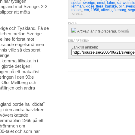
 har tydligen 
spelar
,
sverige
,
emot
,
lahm
,
schweinste
England mot Sverige. 2-2
lehman
,
klose
,
flera
,
kanske
,
blir
,
sveri
möttes
,
vm
,
1958
,
ullevi
,
göteborg
,
seg
lipper att möta
föreslå
PLATS
ge och Tyskland. Få se 
Artikeln är inte placerad.
föreslå
tchen mellan Sverige
inte förlorat mot
DELA ARTIKELN
st pratade engelsmännen
Länk till artikeln:
nis ville så desperat
erige.
komma tillbaka in i
gjorde det igen i
ingen på ett makalöst
eringen i den 90:e
 Olof Mellberg och
ållinjen och andra
ngland borde ha "dödat"
g i den andra halvleken
älvöverskattade
hemmaplan 1966 på ett
på drömmen om
900-talet och som har