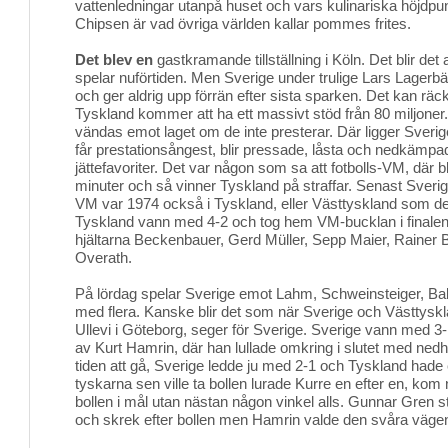
vattenledningar utanpå huset och vars kulinariska höjdpun
Chipsen är vad övriga världen kallar pommes frites.
Det blev en
gastkramande tillställning i Köln. Det blir det 
spelar nuförtiden. Men Sverige under trulige Lars Lagerb
och ger aldrig upp förrän efter sista sparken. Det kan räcka
Tyskland kommer att ha ett massivt stöd från 80 miljoner
vändas emot laget om de inte presterar. Där ligger Sveri
får prestationsångest, blir pressade, låsta och nedkämp
jättefavoriter. Det var någon som sa att fotbolls-VM, där bl
minuter och så vinner Tyskland på straffar. Senast Sveri
VM var 1974 också i Tyskland, eller Västtyskland som det
Tyskland vann med 4-2 och tog hem VM-bucklan i finalen
hjältarna Beckenbauer, Gerd Müller, Sepp Maier, Rainer 
Overath.
På lördag spelar Sverige emot Lahm, Schweinsteiger, Ba
med flera. Kanske blir det som när Sverige och Västtysk
Ullevi i Göteborg, seger för Sverige. Sverige vann med 3-1
av Kurt Hamrin, där han lullade omkring i slutet med nedh
tiden att gå, Sverige ledde ju med 2-1 och Tyskland hade
tyskarna sen ville ta bollen lurade Kurre en efter en, kom n
bollen i mål utan nästan någon vinkel alls. Gunnar Gren st
och skrek efter bollen men Hamrin valde den svåra väge