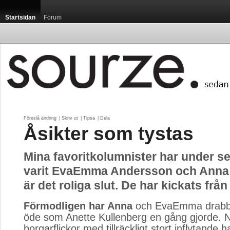
Startsidan
Forum
Föreslå ändring
| 
Skriv ut
| 
Tipsa
| 
Dela
Åsikter som tystas
Mina favoritkolumnister har under se
varit EvaEmma Andersson och Anna
är det roliga slut. De har kickats frå
Förmodligen har Anna
och EvaEmma drabb
öde som Anette Kullenberg en gång gjorde. 
borgarflickor med tillräckligt stort inflytande h