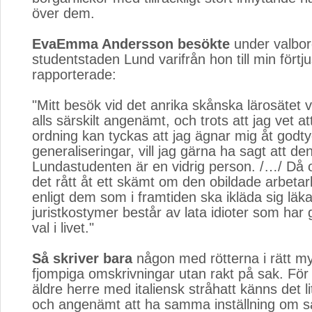
över dem.
EvaEmma Andersson besökte
under valbor
studentstaden Lund varifrån hon till min förtj
rapporterade:
"Mitt besök vid det anrika skånska lärosätet v
alls särskilt angenämt, och trots att jag vet att
ordning kan tyckas att jag ägnar mig åt godty
generaliseringar, vill jag gärna ha sagt att de
Lundastudenten är en vidrig person. /…/ Då 
det rått åt ett skämt om den obildade arbetar
enligt dem som i framtiden ska ikläda sig läk
juristkostymer består av lata idioter som har g
val i livet."
Så skriver bara
någon med rötterna i rätt myl
fjompiga omskrivningar utan rakt på sak. För
äldre herre med italiensk stråhatt känns det l
och angenämt att ha samma inställning om 