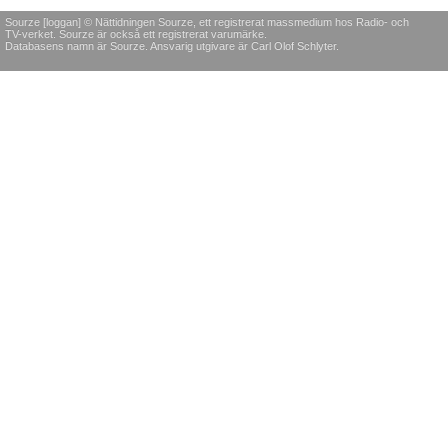
Sourze [loggan] © Nättidningen Sourze, ett registrerat massmedium hos Radio- och
TV-verket. Sourze är också ett registrerat varumärke.
Databasens namn är Sourze. Ansvarig utgivare är Carl Olof Schlyter.