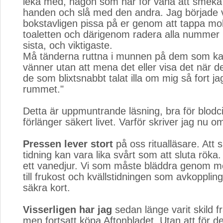
leka med, någon som har för vana att smek
handen och slå med den andra. Jag började 
bokstavligen pissa på er genom att tappa mob
toaletten och därigenom radera alla nummer 
sista, och viktigaste.
Må tänderna ruttna i munnen på dem som kall
vänner utan att mena det eller visa det när de
de som blixtsnabbt talat illa om mig så fort j
rummet."
Detta är uppmuntrande läsning, bra för blodci
förlänger säkert livet. Varför skriver jag nu o
Pressen lever stort
på oss ritualläsare. Att s
tidning kan vara lika svårt som att sluta röka
ett vanedjur. Vi som måste bläddra genom m
till frukost och kvällstidningen som avkoppling
säkra kort.
Visserligen har jag
sedan länge varit skild f
men fortsatt köpa Aftonbladet. Utan att för de