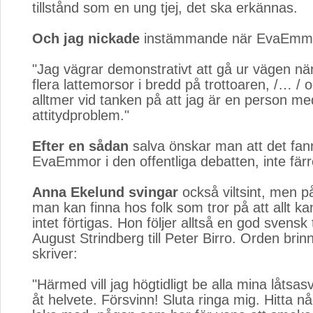
tillstånd som en ung tjej, det ska erkännas.
Och jag nickade
instämmande när EvaEmma
"Jag vägrar demonstrativt att gå ur vägen nä
flera lattemorsor i bredd på trottoaren, /… / 
alltmer vid tanken på att jag är en person me
attitydproblem."
Efter en sådan
salva önskar man att det fanns
EvaEmmor i den offentliga debatten, inte färr
Anna Ekelund svingar
också viltsint, men på
man kan finna hos folk som tror på att allt k
intet förtigas. Hon följer alltså en god svensk 
August Strindberg till Peter Birro. Orden brin
skriver:
"Härmed vill jag högtidligt be alla mina låtsas
åt helvete. Försvinn! Sluta ringa mig. Hitta n