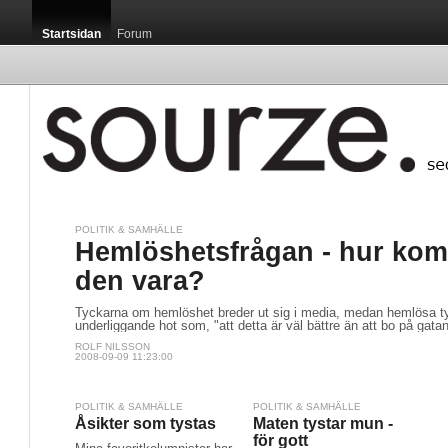
Startsidan
Forum
POLITIK & SAMHÄLLE
Startsidan / 
Hemlöshetsfrågan - hur kom
den vara?
Tyckarna om hemlöshet breder ut sig i media, medan hemlösa t
underliggande hot som, "att detta är väl bättre än att bo på gatan
ROLF NILSSON
2008-09-09 11:23:00
Luxemburg är m
som, sett till c
publikationen G
POLITIK & SAMHÄLLE
POLITIK & SAMHÄLLE
Åsikter som tystas
Maten tystar mun -
för gott