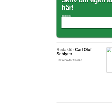
Skriv din egen ar
här!
Ingress:
Redaktör
Carl Olof
Schlyter
Chefredaktör Sourze