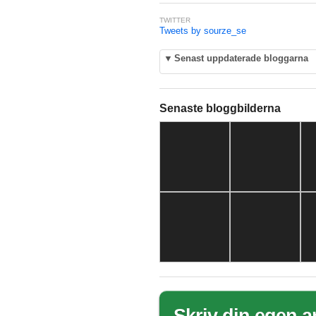
TWITTER
Tweets by sourze_se
▼
Senast uppdaterade bloggarna
Senaste bloggbilderna