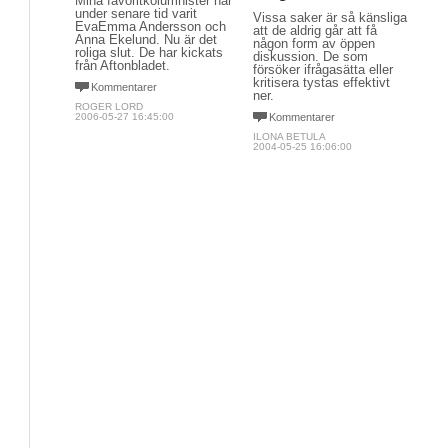
Mina favoritkolumnister har
under senare tid varit
Vissa saker är så känsliga
EvaEmma Andersson och
att de aldrig går att få
Anna Ekelund. Nu är det
någon form av öppen
roliga slut. De har kickats
diskussion. De som
från Aftonbladet.
försöker ifrågasätta eller
kritisera tystas effektivt
Kommentarer
ner.
ROGER LORD
2006-05-27 16:45:00
Kommentarer
ILONA BETULA
2004-05-25 16:06:00