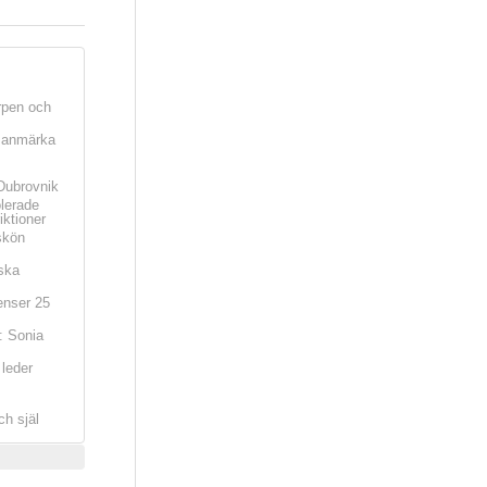
rpen och
t anmärka
Dubrovnik
olerade
iktioner
skön
ska
nser 25
: Sonia
leder
ch själ