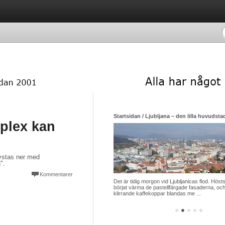
Luxemburgska restauranger som siktar mot himlen i sin strävan efter nya stjärnor
Startsidan / Ljubljana – den lilla huvudsta
plex kan
ystas ner med
".
Kommentarer
ed sina 650 000 invånare ett av de länder
Det är tidig morgon vid Ljubljanicas flod. Hösts
apita, har flest stjärnrestauranger i ansedda
börjat värma de pastellfärgade fasaderna, och
uide Michelin. Ja ...
klirrande kaffekoppar blandas me ...
●
●
●
●
●