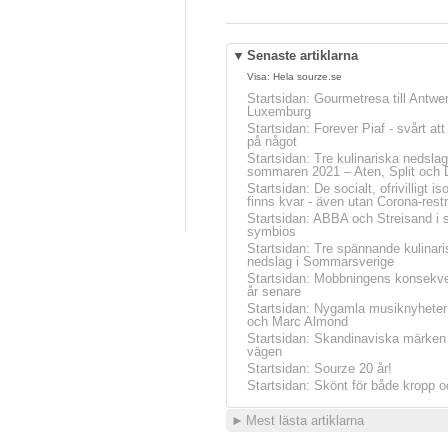
▼
Senaste artiklarna
Visa:
Hela sourze.se
Startsidan
:
Gourmetresa till Antwe
Luxemburg
Startsidan
:
Forever Piaf - svårt at
på något
Startsidan
:
Tre kulinariska nedslag
sommaren 2021 – Aten, Split och 
Startsidan
:
De socialt, ofrivilligt is
finns kvar - även utan Corona-restr
Startsidan
:
ABBA och Streisand i 
symbios
Startsidan
:
Tre spännande kulinari
nedslag i Sommarsverige
Startsidan
:
Mobbningens konsekve
år senare
Startsidan
:
Nygamla musiknyheter
och Marc Almond
Startsidan
:
Skandinaviska märken 
vägen
Startsidan
:
Sourze 20 år!
Startsidan
:
Skönt för både kropp o
►
Mest lästa artiklarna