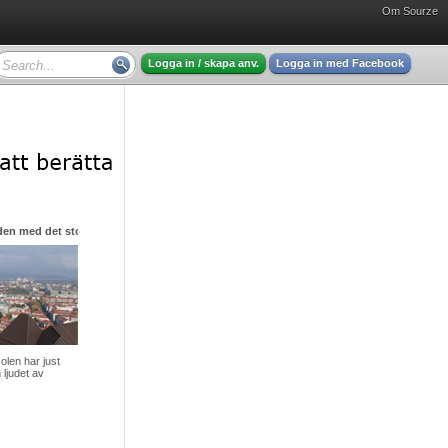
Om Sourze
Logga in / skapa anv.
Logga in med Facebook
den med det stora hjärtat
olen har just
 ljudet av