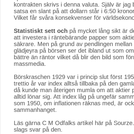
kontrakten skrivs i denna valuta. Själv är jag
satsa en slant på att dollarn står i 6:50 kronor
Vilket får svåra konsekvenser för världsekon
Statistiskt sett och
på mycket lång sikt är de
att investera i räntebärande papper som aktie
säkrare. Men på grund av pendlingen mellan
glädjeyra på börsen ser det ibland ut som om 
bättre än räntor vilket då blir den bild som fö
massmedia.
Börskraschen 1929 var i princip slut först 195
trettio år var index alltså tillbaka på den gaml
då kunde man återigen mumla om att aktier p
alltid lönar sig. Att index låg på ungefär sa
som 1950, om inflationen räknas med, är ock
sammanhanget.
Läs gärna C M Odfalks artikel här på Sourze.
slags svar på den.