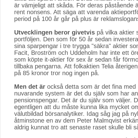
är vämjeligt att skåda. För deras påstående är
rent nonsens. Att säga att varenda aktieportf
period på 100 år går på plus är reklamslogans
Utvecklingen beror givetvis
på vilka aktier s
portföljen. Den som för 50 år sedan invester
sina sparpengar i tre trygga "säkra" aktier s
Facit, Broström och Uddeholm har inte ett ö
som köpte it-aktier för sex år sedan får förmo
tillbaka pengarna. Att folkaktien Telia återig
på 85 kronor tror nog ingen på.
Men det är
också detta som är det fina med 
nuvarande system är det du själv som har an
pensionspengar. Det är du själv som väljer. 
egentligen att du måste kunna lika mycket o
välutbildad börsanalytiker. Idag såg jag på n
åtminstone en av dem Peter Malmqvist erkän
aldrig kunnat tro att senaste raset skulle bli så