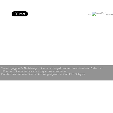
AV
ROGE
Sourze [loggan] © Nättidningen Sourze, ett registrerat massmedium hos Radio- och
TV-verket. Sourze är också ett registrerat varumärke.
Databasens namn är Sourze. Ansvarig utgivare är Carl Olof Schlyter.