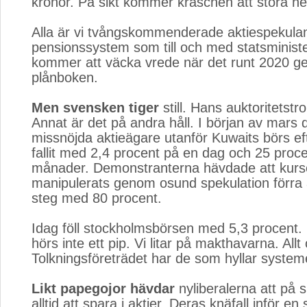
kronor. På sikt kommer kraschen att störa h
Alla är vi tvångskommenderade aktiespekulant
pensionssystem som till och med statsministe
kommer att väcka vrede när det runt 2020 ger 
plånboken.
Men svensken tiger
still. Hans auktoritetstro
Annat är det på andra håll. I början av mars
missnöjda aktieägare utanför Kuwaits börs ef
fallit med 2,4 procent på en dag och 25 proce
månader. Demonstranterna hävdade att kurs
manipulerats genom osund spekulation förra 
steg med 80 procent.
Idag föll stockholmsbörsen med 5,3 procent. 
hörs inte ett pip. Vi litar på makthavarna. Allt
Tolkningsföreträdet har de som hyllar system
Likt papegojor hävdar
nyliberalerna att på si
alltid att spara i aktier. Deras knäfall inför e