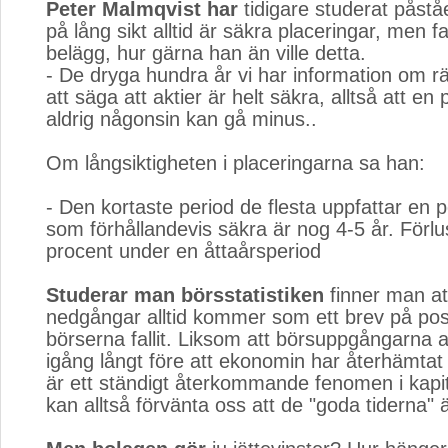
Peter Malmqvist har
tidigare studerat påståe
på lång sikt alltid är säkra placeringar, men f
belägg, hur gärna han än ville detta.
- De dryga hundra år vi har information om räck
att säga att aktier är helt säkra, alltså att en p
aldrig någonsin kan gå minus..
Om långsiktigheten i placeringarna sa han:
- Den kortaste period de flesta uppfattar en po
som förhållandevis säkra är nog 4-5 år. Förlu
procent under en åttaårsperiod
Studerar man börsstatistiken
finner man at
nedgångar alltid kommer som ett brev på post
börserna fallit. Liksom att börsuppgångarna al
igång långt före att ekonomin har återhämtat
är ett ständigt återkommande fenomen i kapit
kan alltså förvänta oss att de "goda tiderna" 