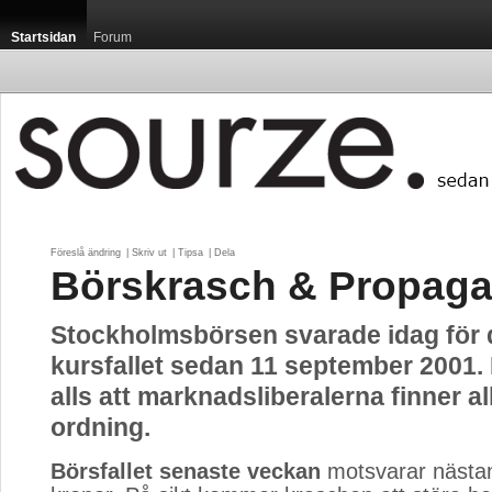
Startsidan
Forum
Föreslå ändring
| 
Skriv ut
| 
Tipsa
| 
Dela
Börskrasch & Propag
Stockholmsbörsen svarade idag för d
kursfallet sedan 11 september 2001. 
alls att marknadsliberalerna finner al
ordning.
Börsfallet senaste veckan
motsvarar nästan 