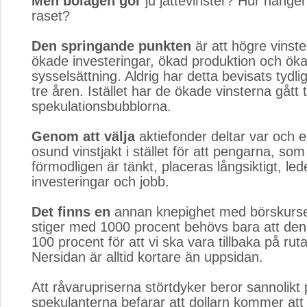
Men bolagen gör
ju jättevinster? Hur hänger
raset?
Den springande punkten
är att högre vinster 
ökade investeringar, ökad produktion och ök
sysselsättning. Aldrig har detta bevisats tydl
tre åren. Istället har de ökade vinsterna gått ti
spekulationsbubblorna.
Genom att välja
aktiefonder deltar var och en
osund vinstjakt i stället för att pengarna, som
förmodligen är tänkt, placeras långsiktigt, leder
investeringar och jobb.
Det finns en
annan knepighet med börskurse
stiger med 1000 procent behövs bara att de
100 procent för att vi ska vara tillbaka på ruta
Nersidan är alltid kortare än uppsidan.
Att råvarupriserna störtdyker beror sannolikt 
spekulanterna befarar att dollarn kommer att f