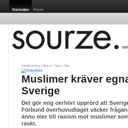
Startsidan
Forum
Föreslå ändring
| 
Skriv ut
| 
Tipsa
| 
Dela
Muslimer kräver egna
Sverige
Det gör mig oerhört upprörd att Sveri
Förbund överhuvudtaget väcker frågan
ännu mer till rasism mot muslimer som
raskt.