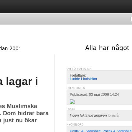
OM FÖRFATTAREN
Författare:
 lagar i
Ludde Lindström
OM ARTIKELN
Publicerad: 03 maj 2006 14:24
ges Muslimska
FAKTA
. Dom bidrar bara
Ingen faktatext angiven
föreslå
 just nu ökar
NYCKELORD
Politik
,
&
,
Samhälle
,
Politik & Samhälle