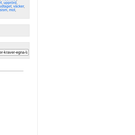
rt
,
upprörd
,
udtaget
,
väcker
,
sism
,
mot
,