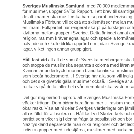
Sveriges Muslimska Samfund
, med 70 000 medlemmar, 
för muslimer, uppger SVT:s Rapport. I ett brev till samtliga
de att imamer ska muslimska barn separat undervisning i
Muslimska Förbund vill också att skilsmässor mellan m
en imam. Folkpartiet har reagerat skarpt på förslagen och
klyftorna mellan grupper i Sverige. Detta är inget annat 
religion, ras mm kräver egna lagar och speciella förmåner 
halvjude och skulle bli lika upprörd om judar i Sverige kräv
lagar, vilket ingen annan grupp gjort.
Håll fast vid
att att de som är Svenska medborgare ska l
och stoppa de muslimska separata skolorna med läran a
Kvinnan är undertryckt mannen bland fanatiska muslimer.
som begår hedersmord... I Sverige har alla som vill laglig 
och det ska givetvis gälla muslimer också. I Sverige är all
ruckar vi på detta faller hela vårt demokratiska system
Det gör mig oerhört upprörd att Sveriges Muslimska För
väcker frågan. Dom bidrar bara ännu mer till rasism mot
ökar raskt. Visa att ni delar Sveriges värderingar om jämli
alla istället för att isolera er. Håll fast vid Skolverkets oc
partiet som viker sig i denna fråga är populistiskt och bör b
Nazityskland separerade man olika religioner och det ledde 
judiska grupper med judestjärna, muslimer med burka oc