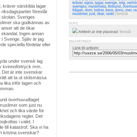
kräver
,
egna
,
lagar
,
sverige
,
mig
,
oerhö
kräver särskilda lagar
sveriges
,
muslimska
,
förbund
,
överhuv
frågan
,
dom
,
bidrar
,
bara
,
ännu
,
mer
,
ra
 riksdagspartier föreslår
muslimer
,
just
,
ökar
,
raskt
| 
föreslå
 skolan. Sveriges
uslimer ska godkännas av
PLATS
 anser att de ökar
Artikeln är inte placerad.
föreslå
än skandal. Ingen annan
i Sverige. Själv är jag
DELA ARTIKELN
de speciella fördelar eller
Länk till artikeln:
yda under svensk lag 
v kvinnoförtryck mm.
 Det är inte svenskar
rätt att ta ut skilsmässa
a lika inför lagen och
 samman.
bund överhuvudtaget
 muslimer som just nu
khet och lika värde för
h riksdagens regler. Det
ojkottas i valet. I
till katastrof. Ska vi ha
h kristna svenskar?