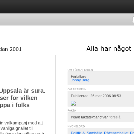
OM FÖRFATTAREN
Författare:
Jonny Berg
Uppsala är sura.
OM ARTIKELN
Publicerad: 26 mar 2006 08:53
ser för vilken
ppa i folks
FAKTA
Ingen faktatext angiven
föreslå
in valkampanj med att 
NYCKELORD
nliga gnället till
lta över den siffran och
Politik
,
&
,
Samhälle
,
Rättssamhället
,
Po