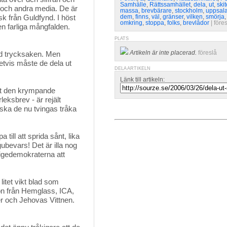
Samhälle
,
Rättssamhället
,
dela
,
ut
,
ski
t och andra media. De är
massa
,
brevbärare
,
stockholm
,
uppsal
sk från Guldfynd. I höst
dem
,
finns
,
väl
,
gränser
,
vilken
,
smörja
omkring
,
stoppa
,
folks
,
brevlådor
| 
före
en farliga mångfalden.
PLATS
Artikeln är inte placerad.
föreslå
med trycksaken. Men
etvis måste de dela ut
DELA ARTIKELN
Länk till artikeln:
tt den krympande 
eksbrev - är rejält
ska de nu tvingas tråka
 till att sprida sånt, lika 
gubevars! Det är illa nog
erigedemokraterna att
litet vikt blad som
on från Hemglass, ICA,
er och Jehovas Vittnen.