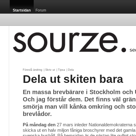
Startsidan
Forum
Föreslå ändring
| 
Skriv ut
| 
Tipsa
| 
Dela
Dela ut skiten bara
En massa brevbärare i Stockholm och 
Och jag förstår dem. Det finns väl grän
smörja man vill kånka omkring och sto
brevlådor.
På måndag den
27 mars inleder Nationaldemokraterna s
skicka ut en halv miljon fåniga broschyrer med det gamla va
svenska hushåll. På hemsidan är de nästan lite gulligt sto