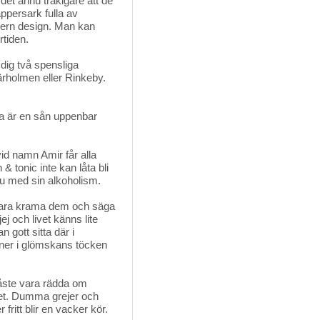
 det ännu tråkigare att de
appersark fulla av
ern design. Man kan
tiden.
 dig två spensliga
rholmen eller Rinkeby.
na är en sån uppenbar
id namn Amir får alla 
& tonic inte kan låta bli
a itu med sin alkoholism.
bara krama dem och säga 
jej och livet känns lite
gott sitta där i
inner i glömskans töcken
måste vara rädda om 
ppet. Dumma grejer och
fritt blir en vacker kör.