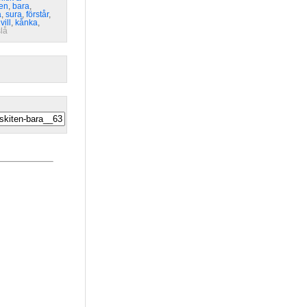
ten
,
bara
,
a
,
sura
,
förstår
,
,
vill
,
kånka
,
slå