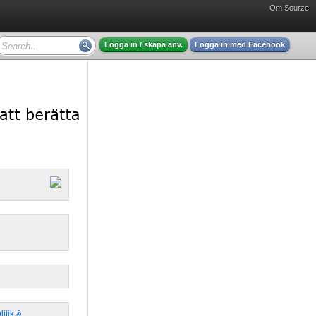
Om Sourze
Logga in / skapa anv.
Logga in med Facebook
litik &