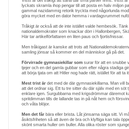
Visst är det tråkigt att såna där små partier finns. Visst är
lyckats skramla ihop pengar till att posta en halv miljon p
gammal nazidammig retorik tryckta med någorlunda mod
göra mycket med en dator hemma i vardagsrummet nuför
Tråkigt är också att de inte istället valde hembesök. Tänk
nationaldemokrater som knackar dörr i Hallonbergen, Skä
Här tar artikelförfattaren en liten paus och fjortisfnissar.
Men tråkigast är kanske att trots att Nationaldemokrater
samling jönsar så kommer en del människor gå på det.
Förvirrade gymnasiekillar som
surar för att en snubbe v
tjejer och en del gamla gubbar som efter några stadiga gin 
att börja tjata om att Hitler nog hade rätt, istället för att t
Mest trist är
det med de där gymnasiekillarna. Man vill 
att det ordnar sig. Ett tu tre sitter du där själv med en söt t
enklare igen. Surgubbarna med krigsdrömmar däremot kan 
spritdimman tills de lallande tas in på nåt hem och försv
och våta blöjor.
Men det får
bära eller brista. Låt jönsarna säga sitt. Vi 
åsiktsfriheten så att även de bra och klyftiga kan tala ö
skönt smarta huller om buller. Alla olika röster som sjunger 