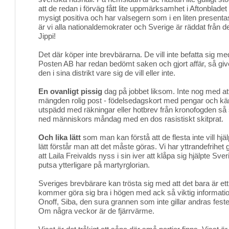
att de redan i förväg fått lite uppmärksamhet i Aftonblade
mysigt positiva och har valsegern som i en liten presenta
är vi alla nationaldemokrater och Sverige är räddat från d
Jippi!
Det där köper inte brevbärarna. De vill inte befatta sig 
Posten AB har redan bedömt saken och gjort affär, så giv
den i sina distrikt vare sig de vill eller inte.
En ovanligt pissig
dag på jobbet liksom. Inte nog med a
mängden rolig post - födelsedagskort med pengar och kärl
utspädd med räkningar eller hotbrev från kronofogden så 
ned människors måndag med en dos rasistiskt skitprat.
Och lika lätt
som man kan förstå att de flesta inte vill hjälpa
lätt förstår man att det måste göras. Vi har yttrandefrihet 
att Laila Freivalds nyss i sin iver att klåpa sig hjälpte Sv
putsa ytterligare på martyrglorian.
Sveriges brevbärare kan trösta sig med att det bara är ett 
kommer göra sig bra i högen med ack så viktig informati
Onoff, Siba, den sura grannen som inte gillar andras fest
Om några veckor är de fjärrvärme.