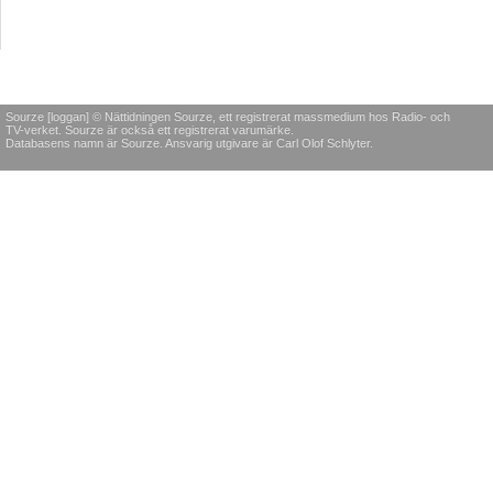
Sourze [loggan] © Nättidningen Sourze, ett registrerat massmedium hos Radio- och
TV-verket. Sourze är också ett registrerat varumärke.
Databasens namn är Sourze. Ansvarig utgivare är Carl Olof Schlyter.