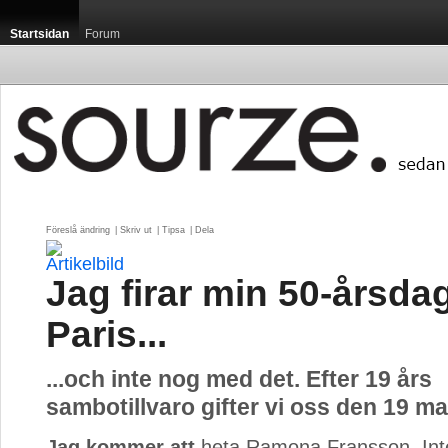
Startsidan
Forum
Föreslå ändring
| 
Skriv ut
| 
Tipsa
| 
Dela
Jag firar min 50-årsdag
Paris...
...och inte nog med det. Efter 19 års
sambotillvaro gifter vi oss den 19 ma
Jag kommer att
heta Ramona Fransson. Inte