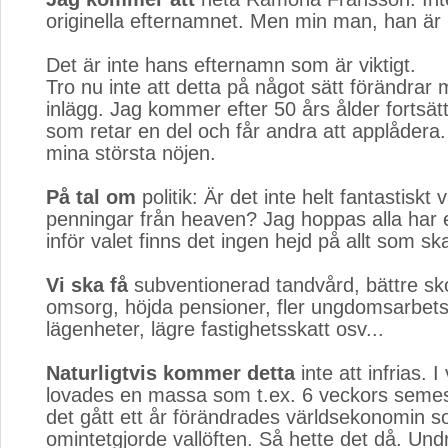
originella efternamnet. Men min man, han är 
Det är inte hans efternamn som är viktigt.
Tro nu inte att detta på något sätt förändrar m
inlägg. Jag kommer efter 50 års ålder fortsät
som retar en del och får andra att applådera.
mina största nöjen.
På tal om
politik: Är det inte helt fantastiskt 
penningar från heaven? Jag hoppas alla har 
inför valet finns det ingen hejd på allt som ska
Vi ska få
subventionerad tandvård, bättre skol
omsorg, höjda pensioner, fler ungdomsarbetstil
lägenheter, lägre fastighetsskatt osv...
Naturligtvis kommer detta
inte att infrias. I
lovades en massa som t.ex. 6 veckors semes
det gått ett år förändrades världsekonomin 
omintetgjorde vallöften. Så hette det då. Undr