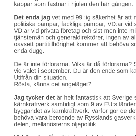
käppar som fastnar i hjulen den här gången.
Det enda jag
vet med 99 :ig säkerhet är att mi
politiska pampar, fackliga pampar, VD:ar vid s
VD:ar vid privata företag och sist men inte m
tjänstemän och generaldirektörer, ingen av a
oavsett partitillhörighet kommer att behöva sn
enda dugg.
De är inte förlorarna. Vilka är då förlorarna? 
vid valet i september. Du är den ende som k
Utifrån din situation.
Rösta, känns det angeläget?
Jag tycker det
är helt fantastisk att Sverige 
kärnkraftverk samtidigt som 9 av EU:s länder
byggandet av kärnkraftverk. Varför gör de det
behöva vara beroende av Rysslands gasverk. 
delen, mellanösterns oljepolitik.