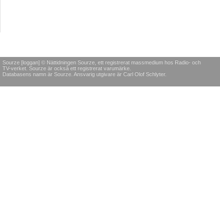
Sourze [loggan] © Nättidningen Sourze, ett registrerat massmedium hos Radio- och
TV-verket. Sourze är också ett registrerat varumärke.
Databasens namn är Sourze. Ansvarig utgivare är Carl Olof Schlyter.