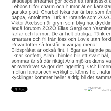
skådespelarteamet gör också ett fantastiskt
Lebbos tillför charm och humor åt en karaktä
ganska platt, Charbel Iskandar är bra som ån
pappa, Antoinette Turk är rörande som ZOZOs
Viktor Axelsson är grym som blyg hackkyckli
ändå förutom ZOZO Elias Gergi och Yasmin
farfar och farmor. De är helt otroliga. Tänk er
smartare och fri från löss och Lovis utan förk
Rövardotter så förstår ni var jag menar.
Bildspråket är också fint. Högar av färjade pa
liknar konfetti, Allah i himlen blir ett svart hål
sommar är så där riktigt Arla mjölkreklams v
är överdrivet så gör det ingenting. Och filmen
mellan fantasi och verklighet känns helt natur
kycklingar kommer heller aldrig bli det samma
AV
ELENI 