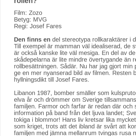
rollen?"
Film: Zozo
Betyg: MVG
Regi: Josef Fares
Den finns en
del stereotypa rollkaraktärer i d
Till exempel är mamman väl idealiserad, de 
är också kanske lite väl mesiga. En del av d
skådepelarna är lite mindre övertygande än r
rollbesättningen. Sådär. Nu har jag gjort min p
ge en mer nyanserad bild av filmen. Resten b
hyllningsdikt till Josef Fares.
Libanon 1987, bomber smäller som kulsprut
elva år och drömmer om Sverige tillsamman
familjen. Farmor och farfar är redan där och s
information på band från det ljuva landet; Sv
tokiga i blommor! Hans liv kretsar lika mycket 
som kriget, trots att det ibland är svårt att 
familjen med jämna mellanrum tvingas rusa n