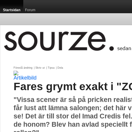
Startsidan
Forum
Föreslå ändring
| 
Skriv ut
| 
Tipsa
| 
Dela
Fares grymt exakt i "
"Vissa scener är så på pricken realist
får lust att lämna salongen; det här vi
se! Det är till stor del Imad Credis fel
de honom? Blev han avlad speciellt 