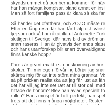
skyddsrummet då bomberna kommer för nära
har han många kompisar, bland annat en insikt
Men så fort familjens pass är klara så ska fam
Så händer det ofattbara, och ZOZO måste r
Efter en lång resa där han får hjälp och väns
tjej som också har råkat illa ut Antoinette T
slutligen till Sverige, där hans bild av dröml
snart raseras. Han är givetvis den enda blatte
och hans utanförskap blir snart överväldigan
finns kanske hopp?
Fares är grymt exakt i sin beskrivning av hur d
skolan. Till min egen förvåning börjar jag snar
skärpa mig för att inte störa mina grannar. V
så på pricken realistiska att jag får lust att 
det här vill jag inte se! Det är till stor del Ima
hittade de honom? Blev han avlad speciellt f
rollen? Hans minspel är helt perfekt, han spel
trots att det finns många möjligheter. Resten