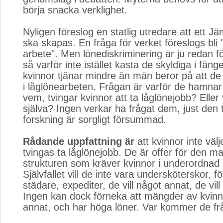
börja snacka verklighet.
Nyligen föreslog en statlig utredare att ett J
ska skapas. En fråga för verket föreslogs bli "l
arbete". Men lönediskriminering är ju redan fö
så varför inte istället kasta de skyldiga i fäng
kvinnor tjänar mindre än män beror på att d
i låglönearbeten. Frågan är varför de hamnar 
vem, tvingar kvinnor att ta låglönejobb? Eller 
själva? Ingen verkar ha frågat dem, just den
forskning är sorgligt försummad.
Rådande uppfattning är
att kvinnor inte välj
tvingas ta låglönejobb. De är offer för den ma
strukturen som kräver kvinnor i underordnad s
Självfallet vill de inte vara undersköterskor, f
städare, expediter, de vill något annat, de vill
Ingen kan dock förneka att mängder av kvinn
annat, och har höga löner. Var kommer de fr