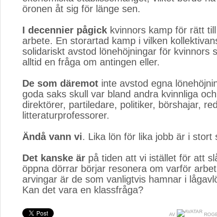
öronen åt sig för länge sen.
I decennier pågick
kvinnors kamp för rätt till l
arbete. En storartad kamp i vilken kollektiva
solidariskt avstod lönehöjningar för kvinnors s
alltid en fråga om antingen eller.
De som däremot
inte avstod egna lönehöjnin
goda saks skull var bland andra kvinnliga oc
direktörer, partiledare, politiker, börshajar, r
litteraturprofessorer.
Ändå vann vi
. Lika lön för lika jobb är i stort 
Det kanske är
på tiden att vi istället för att sl
öppna dörrar börjar resonera om varför arbe
arvingar är de som vanligtvis hamnar i lågavl
Kan det vara en klassfråga?
AV
ROGE