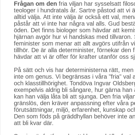
Frågan om den
fria viljan har sysselsatt filos
teologer i hundratals år. Sartre påstod att vi ä
alltid välja. Att inte välja är också ett val, m
påstår att vi inte har några val alls. Gud be
öden. Det finns biologer som hävdar att kemi
hjärnan avgör hur vi handskas med tillvaron.
feminister som menar att allt avgörs utifrån vi
tillhör. De är alla determinister, förnekar den fr
hävdar att vi är offer för krafter utanför oss sj
På sätt och vis har deterministerna rätt, men
inte om genus. Vi begränsas i våra "fria" val a
och klasstillhörighet. Tondöva Ingvar Oldsbe
exempelvis aldrig bli sångare, hur gärna han ä
kan han välja låta bli att sjunga. Den fria viljan
gränslös, den kräver anpassning efter våra p
förutsättningar, miljö, erfarenhet, kunskap och
Den som föds på gräddhyllan behöver inte an
att bli kvar där.