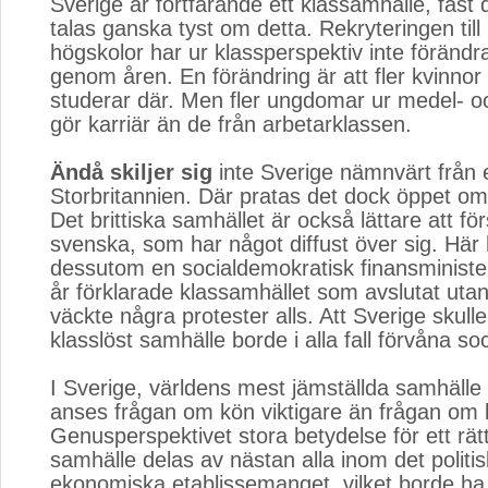
Sverige är fortfarande ett klassamhälle, fast
talas ganska tyst om detta. Rekryteringen till 
högskolor har ur klassperspektiv inte föränd
genom åren. En förändring är att fler kvinno
studerar där. Men fler ungdomar ur medel- o
gör karriär än de från arbetarklassen.
Ändå skiljer sig
inte Sverige nämnvärt från 
Storbritannien. Där pratas det dock öppet om
Det brittiska samhället är också lättare att fö
svenska, som har något diffust över sig. Här 
dessutom en socialdemokratisk finansministe
år förklarade klassamhället som avslutat utan
väckte några protester alls. Att Sverige skulle
klasslöst samhälle borde i alla fall förvåna so
I Sverige, världens mest jämställda samhälle
anses frågan om kön viktigare än frågan om 
Genusperspektivet stora betydelse för ett rät
samhälle delas av nästan alla inom det politi
ekonomiska etablissemanget, vilket borde ha f