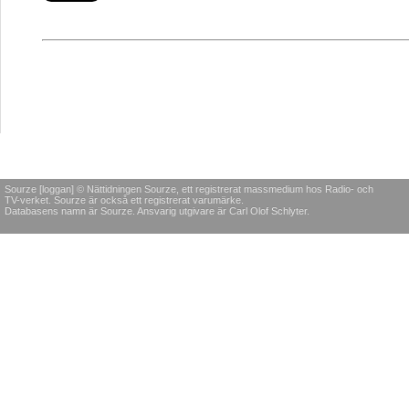
Sourze [loggan] © Nättidningen Sourze, ett registrerat massmedium hos Radio- och
TV-verket. Sourze är också ett registrerat varumärke.
Databasens namn är Sourze. Ansvarig utgivare är Carl Olof Schlyter.