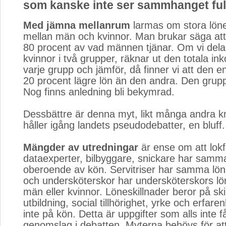
som kanske inte ser sammhanget full
Med jämna mellanrum
larmas om stora lönes
mellan män och kvinnor. Man brukar säga att 
80 procent av vad männen tjänar. Om vi del
kvinnor i två grupper, räknar ut den totala in
varje grupp och jämför, då finner vi att den 
20 procent lägre lön än den andra. Den grupp
Nog finns anledning bli bekymrad.
Dessbättre är denna myt, likt många andra 
håller igång landets pseudodebatter, en bluff.
Mängder av utredningar
är ense om att lokfö
dataexperter, bilbyggare, snickare har samm
oberoende av kön. Servitriser har samma lön
och undersköterskor har undersköterskors lön
män eller kvinnor. Löneskillnader beror på skil
utbildning, social tillhörighet, yrke och erfare
inte på kön. Detta är uppgifter som alls inte f
genomslag i debatten. Myterna behövs för att 