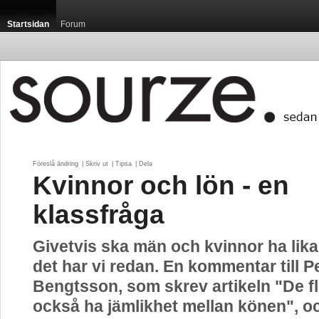
Startsidan
Forum
Föreslå ändring
| 
Skriv ut
| 
Tipsa
| 
Dela
Kvinnor och lön - en
klassfråga
Givetvis ska män och kvinnor ha lika
det har vi redan. En kommentar till P
Bengtsson, som skrev artikeln "De fl
också ha jämlikhet mellan könen", o