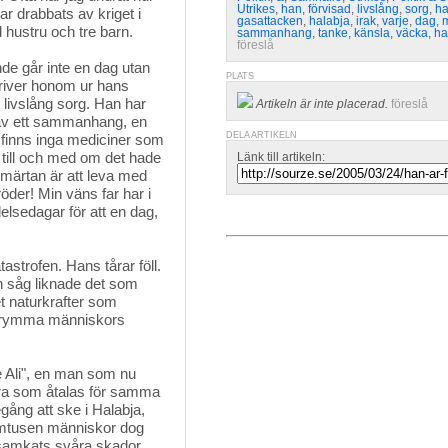
Utrikes
,
han
,
förvisad
,
livslång
,
sorg
,
h
ar drabbats av kriget i
gasattacken
,
halabja
,
irak
,
varje
,
dag
,
 hustru och tre barn.
sammanhang
,
tanke
,
känsla
,
väcka
,
ha
föreslå
e går inte en dag utan 
PLATS
driver honom ur hans
 livslång sorg. Han har
Artikeln är inte placerad.
föreslå
 av ett sammanhang, en
DELA ARTIKELN
 finns inga mediciner som
 till och med om det hade
Länk till artikeln:
smärtan är att leva med
der! Min väns far har i
elsedagar för att en dag,
strofen. Hans tårar föll. 
an såg liknade det som
t naturkrafter som
t grymma människors
 Ali", en man som nu 
ndra som åtalas för samma
gång att ske i Halabja,
emtusen människor dog
åsamkats svåra skador.