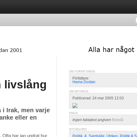
OM FÖRFATTAREN
Författare:
n livslång
Hama Dostan
OM ARTIKELN
Publicerad: 24 mar 2005 12:03
 i Irak, men varje
FAKTA
nke eller en
Ingen faktatext angiven
föreslå
NYCKELORD
Ofta har jag undrat hur 
Politik
,
&
,
Samhälle
,
Utrikes
,
Politik & 