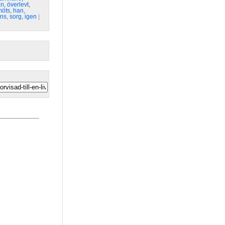
an
,
överlevt
,
möts
,
han
,
ns
,
sorg
,
igen
| 