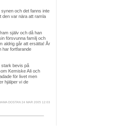
 synen och det fanns inte
t den var nära att ramla
 fram själv och då han 
sin försvunna familj och
 aldrig går att ersätta! År
 har fortfarande
t stark bevis på 
som Kemiske Ali och
adade för livet men
 hjälper vi de
AMA DOSTAN
24 MAR 2005 12:03