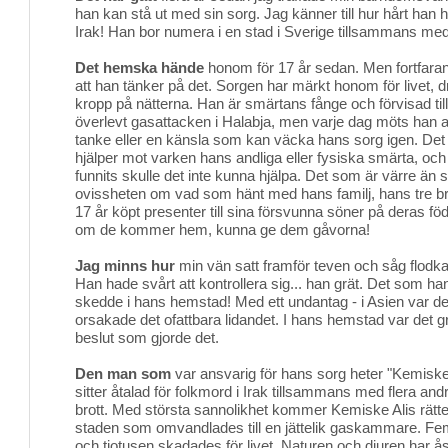
han kan stå ut med sin sorg. Jag känner till hur hårt han h
Irak! Han bor numera i en stad i Sverige tillsammans med
Det hemska hände
honom för 17 år sedan. Men fortfarand
att han tänker på det. Sorgen har märkt honom för livet, 
kropp på nätterna. Han är smärtans fånge och förvisad till
överlevt gasattacken i Halabja, men varje dag möts han
tanke eller en känsla som kan väcka hans sorg igen. Det
hjälper mot varken hans andliga eller fysiska smärta, och
funnits skulle det inte kunna hjälpa. Det som är värre än 
ovissheten om vad som hänt med hans familj, hans tre brö
17 år köpt presenter till sina försvunna söner på deras föd
om de kommer hem, kunna ge dem gåvorna!
Jag minns hur
min vän satt framför teven och såg flodkata
Han hade svårt att kontrollera sig... han grät. Det som h
skedde i hans hemstad! Med ett undantag - i Asien var de
orsakade det ofattbara lidandet. I hans hemstad var de
beslut som gjorde det.
Den man som
var ansvarig för hans sorg heter "Kemiske
sitter åtalad för folkmord i Irak tillsammans med flera a
brott. Med största sannolikhet kommer Kemiske Alis rätte
staden som omvandlades till en jättelik gaskammare. F
och tiotusen skadades för livet. Naturen och djuren har 