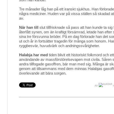
Tre månader låg han på ett iranskt sjukhus. Han förlorade
några mediciner. Huden var på vissa ställen så skadad at
av.
När han till
slut tillfrisknade så pass att han kunde ta sig
återfått synen, om än kraftigt försämrad, letade han efter 
sina tre försvunna bröder. På en dag förlorade han det som
ut och år in fortsätter tragedin för många som honom. Han
ryggbesvär, huvudvärk och andningssvårigheter.
Halabja har med
tiden blivit ett historiskt folkmord och et
användande av massförstörelsevapen mot civila. Såren 
andra tillfogade gasoffren, bär man med sig. Många är sk
genom att tillsammans med dem minnas Halabjas gasoffer
överlevande att bära sorgen.
AV
H