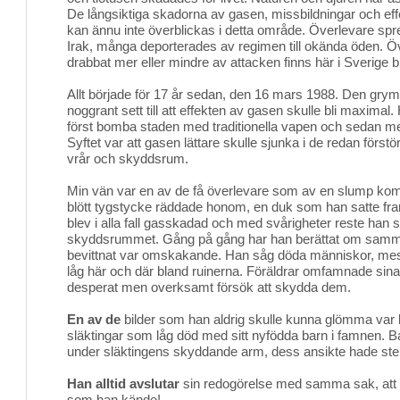
De långsiktiga skadorna av gasen, missbildningar och e
kan ännu inte överblickas i detta område. Överlevare spred
Irak, många deporterades av regimen till okända öden. 
drabbat mer eller mindre av attacken finns här i Sverige
Allt började för 17 år sedan, den 16 mars 1988. Den gry
noggrant sett till att effekten av gasen skulle bli maximal
först bomba staden med traditionella vapen och sedan 
Syftet var att gasen lättare skulle sjunka i de redan förstö
vrår och skyddsrum.
Min vän var en av de få överlevare som av en slump kom t
blött tygstycke räddade honom, en duk som han satte f
blev i alla fall gasskadad och med svårigheter reste han s
skyddsrummet. Gång på gång har han berättat om samm
bevittnat var omskakande. Han såg döda människor, mes
låg här och där bland ruinerna. Föräldrar omfamnade sina 
desperat men overksamt försök att skydda dem.
En av de
bilder som han aldrig skulle kunna glömma var b
släktingar som låg död med sitt nyfödda barn i famnen. B
under släktingens skyddande arm, dess ansikte hade stelna
Han alltid avslutar
sin redogörelse med samma sak, att or
som han kände!