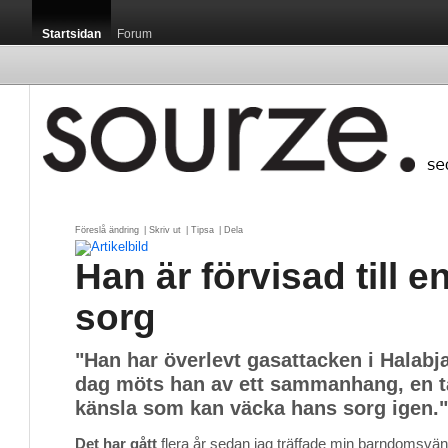
Startsidan
Forum
Föreslå ändring
| 
Skriv ut
| 
Tipsa
| 
Dela
Han är förvisad till e
sorg
"Han har överlevt gasattacken i Halabja
dag möts han av ett sammanhang, en ta
känsla som kan väcka hans sorg igen."
Det har gått
flera år sedan jag träffade min barndomsvän. 