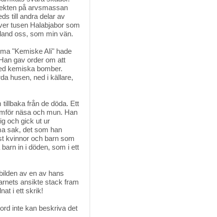
ffekten på arvsmassan
s till andra delar av
Över tusen Halabjabor som
 bland oss, som min vän.
mma "Kemiske Ali" hade
. Han gav order om att
med kemiska bomber.
rda husen, ned i källare,
illbaka från de döda. Ett
ramför näsa och mun. Han
ig och gick ut ur
a sak, det som han
t kvinnor och barn som
barn in i döden, som i ett
ilden av en av hans 
arnets ansikte stack fram
t i ett skrik!
d inte kan beskriva det 