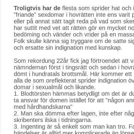
Troligtvis har de
flesta som sprider hat och i
"friande" sexdomar i hovrätten inte ens varit
eller på annat sätt tagit reda på vad som sk
har suttit med vet att rätten gör en mycket 
bedöming och vänder och vrider på en massa 
Folk skulle känna sig tryggare om de satte si
och ersatte sin indignation med kunskap.
Som rekordung 22år fick jag förtroendet att 
nämndeman först i tingsrätt och sedan i hovrä
dömt i hundratals brottsmål. Här kommer ett 
alla de som oreflekterat sprider indignation öv
domar i sexualmål och likande.
1. Blodtörsten hämmas betydligt om det är d
ta ansvar för domen istället för att "någon an
med hårdhandskarna"
2. Man ska dömma efter lagen, inte efter någ
skribenters ilska i tidningarna.
3. Ingenting är så enkelt som man kan tro. F
händelser är alltid mer komplicerade än löps