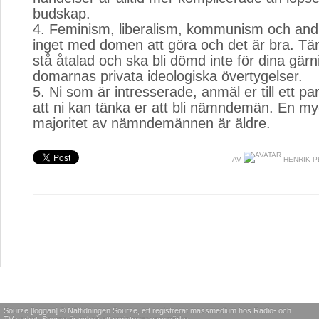
budskap.
4. Feminism, liberalism, kommunism och and
inget med domen att göra och det är bra. Tänk
stå åtalad och ska bli dömd inte för dina gärn
domarnas privata ideologiska övertygelser.
5. Ni som är intresserade, anmäl er till ett pa
att ni kan tänka er att bli nämndemän. En my
majoritet av nämndemännen är äldre.
AV
HENRIK 
Sourze [loggan] © Nättidningen Sourze, ett registrerat massmedium hos Radio- och