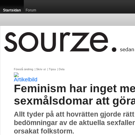
Startsidan
Forum
Föreslå ändring
| 
Skriv ut
| 
Tipsa
| 
Dela
Feminism har inget m
sexmålsdomar att gör
Allt tyder på att hovrätten gjorde rätt
bedömningar av de aktuella sexfall
orsakat folkstorm.