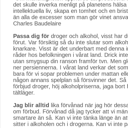
det skulle inverka menligt på planetens häls
intellektuella liv, skapa en tomhet och en bri
än alla de excesser som man gör vinet ansvar
Charles Baudelaire
Passa dig för
droger och alkohol, visst har d
förut. Var försiktig så du inte slutar som alkoho
knarkare. Visst är det underbart med denna i
råder hos befolkningen i vårat land. Drick inte
utan smygsup din ranson framför tvn. Men gl
ner persiennerna. I vårat land verkar det som a
bara för vi sopar problemen under mattan eller 
någon annans spelplan så försvinner det. Så 
förbjud droger, höj alkoholpriserna, jaga bort
tältläger.
Jag blir alltid
lika förvånad när jag hör dess
om förbud. Förvånad då jag tycker att vi män
smartare än så. Kan vi inte tänka länge än a
sitter i alkoholen och i drogerna. Kan vi inte 