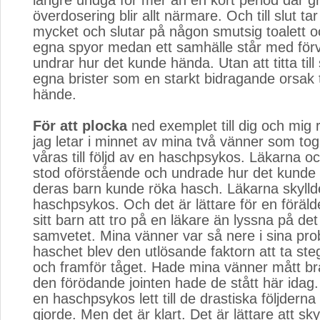
längre undgå för mer än en kort period där gr
överdosering blir allt närmare. Och till slut tar
mycket och slutar på någon smutsig toalett oc
egna spyor medan ett samhälle står med för
undrar hur det kunde hända. Utan att titta til
egna brister som en starkt bidragande orsak til
hände.
För att plocka
ned exemplet till dig och mig r
jag letar i minnet av mina två vänner som tog l
våras till följd av en haschpsykos. Läkarna o
stod oförstående och undrade hur det kunde 
deras barn kunde röka hasch. Läkarna skylld
haschpsykos. Och det är lättare för en föräl
sitt barn att tro på en läkare än lyssna på de
samvetet. Mina vänner var så nere i sina pro
haschet blev den utlösande faktorn att ta ste
och framför tåget. Hade mina vänner mått br
den förödande jointen hade de stått här idag
en haschpsykos lett till de drastiska följdern
gjorde. Men det är klart. Det är lättare att sk