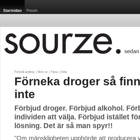
Startsidan
Forum
Föreslå ändring
| 
Skriv ut
| 
Tipsa
| 
Dela
Förneka droger så fin
inte
Förbjud droger. Förbjud alkohol. För
individen att välja. Förbjud istället fö
lösning. Det är så man spyr!!
"Om mänskligheten upphörde att producera vin