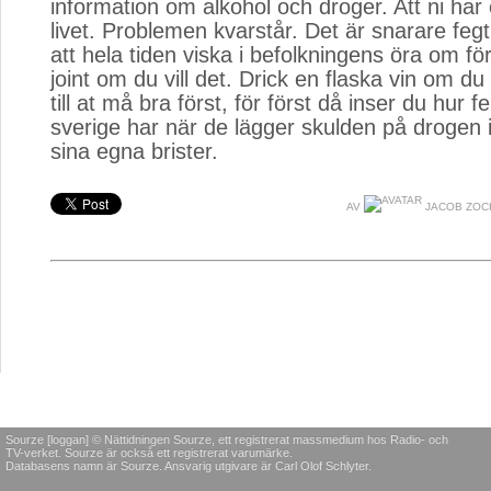
information om alkohol och droger. Att ni har en 
livet. Problemen kvarstår. Det är snarare feg
att hela tiden viska i befolkningens öra om f
joint om du vill det. Drick en flaska vin om du 
till at må bra först, för först då inser du hur f
sverige har när de lägger skulden på drogen is
sina egna brister.
AV
JACOB ZOC
Sourze [loggan] © Nättidningen Sourze, ett registrerat massmedium hos Radio- och
TV-verket. Sourze är också ett registrerat varumärke.
Databasens namn är Sourze. Ansvarig utgivare är Carl Olof Schlyter.