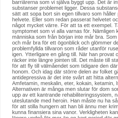
barriärerna som vi själva byggt upp. Det är in
substanser problemet ligger. Dessa substanse
sätt att sopa bort sin egen tillvaro som håller 
helvete. Eller som redan passerat helvetet oc
något mycket värre. För att ta ett exempel. T
symptomet som vi alla varnas för. Nämligen 
människa som från början inte mår bra. Som 
och mår bra för ett ögonblick och glömmer d
problemfyllda tillvaron som råder utanför rus
igen. Ytterligare en gång till. När han provat 
räcker inte längre jointen till. Det måste till 
för att fly till välmåendet som tidigare den dä
honom. Och idag där större delen av folket g
antidepressiva är det inte svårt att hitta altern
Amfetamin, meskalin, eter, kokain, ketamin, 
Alternativen är många men slutar för dom so
upp av ett kantrande rehabiliteringssystem, 
uteslutande med heroin. Han måste nu ha så
för att stilla hungern att han bli ännu mer krimi
kunna finansiera sina vanor. Verkligheten kan