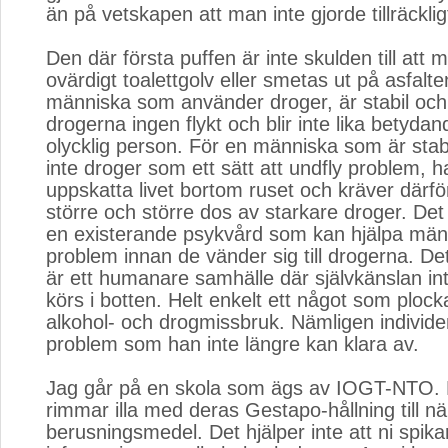
än på vetskapen att man inte gjorde tillräcklig
Den där första puffen är inte skulden till att m
ovärdigt toalettgolv eller smetas ut på asfalt
människa som använder droger, är stabil och
drogerna ingen flykt och blir inte lika betyda
olycklig person. För en människa som är stab
inte droger som ett sätt att undfly problem, ha
uppskatta livet bortom ruset och kräver därför
större och större dos av starkare droger. De
en existerande psykvård som kan hjälpa mä
problem innan de vänder sig till drogerna. D
är ett humanare samhälle där självkänslan int
körs i botten. Helt enkelt ett något som plockar
alkohol- och drogmissbruk. Nämligen individ
problem som han inte längre kan klara av.
Jag går på en skola som ägs av IOGT-NTO. 
rimmar illa med deras Gestapo-hållning till 
berusningsmedel. Det hjälper inte att ni spika