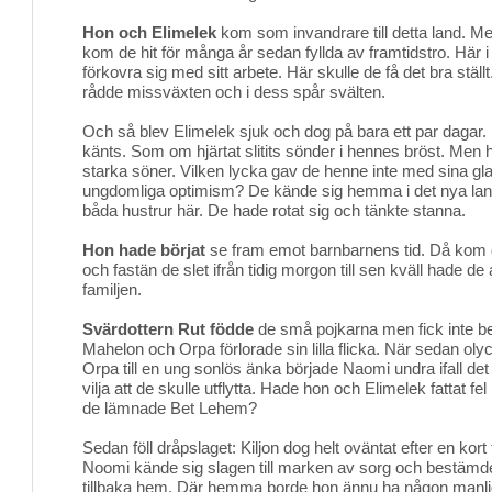
Hon och Elimelek
kom som invandrare till detta land. Me
kom de hit för många år sedan fyllda av framtidstro. Hä
förkovra sig med sitt arbete. Här skulle de få det bra stä
rådde missväxten och i dess spår svälten.
Och så blev Elimelek sjuk och dog på bara ett par dagar
känts. Som om hjärtat slitits sönder i hennes bröst. Men 
starka söner. Vilken lycka gav de henne inte med sina gla
ungdomliga optimism? De kände sig hemma i det nya lande
båda hustrur här. De hade rotat sig och tänkte stanna.
Hon hade börjat
se fram emot barnbarnens tid. Då kom 
och fastän de slet ifrån tidig morgon till sen kväll hade de a
familjen.
Svärdottern Rut födde
de små pojkarna men fick inte be
Mahelon och Orpa förlorade sin lilla flicka. När sedan o
Orpa till en ung sonlös änka började Naomi undra ifall det
vilja att de skulle utflytta. Hade hon och Elimelek fattat f
de lämnade Bet Lehem?
Sedan föll dråpslaget: Kiljon dog helt oväntat efter en kor
Noomi kände sig slagen till marken av sorg och bestämde sig
tillbaka hem. Där hemma borde hon ännu ha någon manlig 