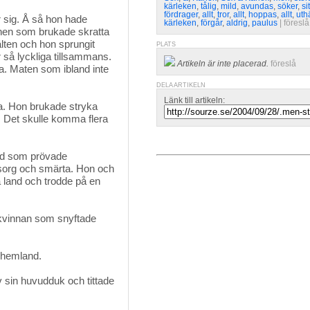
kärleken
,
tålig
,
mild
,
avundas
,
söker
,
sit
fördrager
,
allt
,
tror
,
allt
,
hoppas
,
allt
,
uth
 sig. Å så hon hade 
kärleken
,
förgår
,
aldrig
,
paulus
| 
föreslå
onen som brukade skratta
lten och hon sprungit
PLATS
 så lyckliga tillsammans.
Artikeln är inte placerad.
föreslå
a. Maten som ibland inte
DELA ARTIKELN
Länk till artikeln:
a. Hon brukade stryka 
. Det skulle komma flera
ud som prövade
sorg och smärta. Hon och
 land och trodde på en
kvinnan som snyftade
tt hemland.
 sin huvudduk och tittade