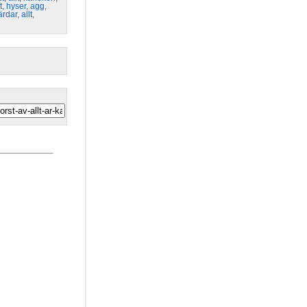
t
,
hyser
,
agg
,
ärdar
,
allt
,