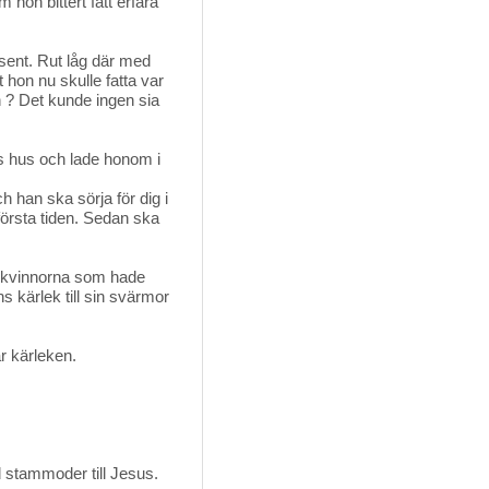
 hon bittert fått erfara
sent. Rut låg där med 
 hon nu skulle fatta var
n ? Det kunde ingen sia
is hus och lade honom i
h han ska sörja för dig i
första tiden. Sedan ska
nnkvinnorna som hade
s kärlek till sin svärmor
r kärleken.
ed stammoder till Jesus.