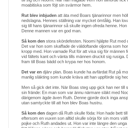
moabitiska som föjt sin svärmor hem.
Rut blev inbjuden
att äta med Boars tjänarinnor men hö
nedslagna. Hennes ställning var mycket ömtålig. Han lovad
sig till hans tjänarinnor så skulle ingen ofreda henne. Hon
Denne mannen var en god man.
Så kom den
stora skördefesten. Noomi hjälpte Rut med d
Det var hon som skaffade de väldoftande oljorna som ho
kropp med. Hon varnade Rut för att visa sig för männen för
vid fältets kant och vänta tills männen druckit sig rusiga
fram till Boas bädd och krypa ner hos honom.
Det var en
djärv plan. Boas kunde ha avfärdat Rut på mo
manlig släkting som kunde kräva att han uppförde sig hed
Men så gick det inte. När Boas steg upp gick han ner till
sin frände: En man som var ännu närmare släkt med No
därigenom ägde även Ruth. Denne gjorde dock inga ans
utan samtyckte till att hon blev Boas hustru.
Så kom den
dagen då Ruth skulle föda: Hon hade bett til
eftersom en vuxen son alltid skulle sörja för sin mors väl
pojke och Ruth andades ut. Hon var inte längre den unga 