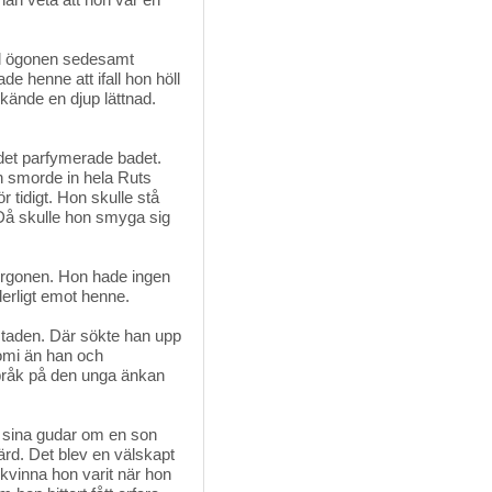
ll ögonen sedesamt 
e henne att ifall hon höll
 kände en djup lättnad.
et parfymerade badet. 
n smorde in hela Ruts
 tidigt. Hon skulle stå
. Då skulle hon smyga sig
rgonen. Hon hade ingen 
erligt emot henne.
 staden. Där sökte han upp
omi än han och
pråk på den unga änkan
l sina gudar om en son 
färd. Det blev en välskapt
kvinna hon varit när hon