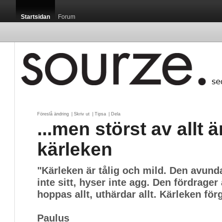
Startsidan
Forum
Föreslå ändring
| 
Skriv ut
| 
Tipsa
| 
Dela
...men störst av allt ä
kärleken
"Kärleken är tålig och mild. Den avunda
inte sitt, hyser inte agg. Den fördrager al
hoppas allt, uthärdar allt. Kärleken förg
Paulus