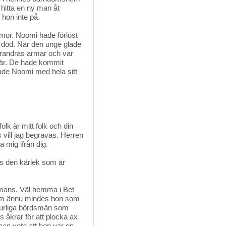
 hitta en ny man åt
hon inte på.
or. Noomi hade förlöst 
 död. När den unge glade
arandras armar och var
är. De hade kommit
ade Noomi med hela sitt
folk är mitt folk och din
 vill jag begravas. Herren
a mig ifrån dig.
s den kärlek som är
mans. Väl hemma i Bet 
om ännu mindes hon som
aturliga bördsmän som
s åkrar för att plocka ax
 han veta att hon var en