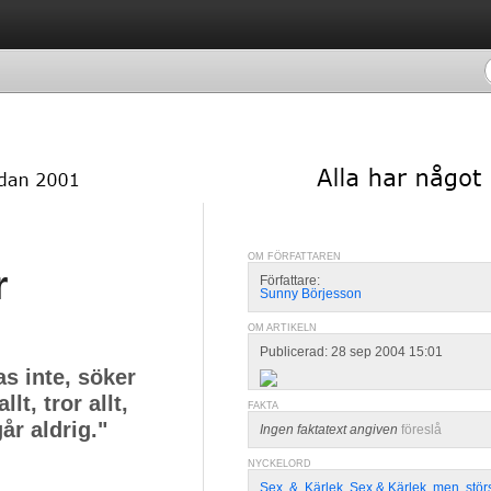
OM FÖRFATTAREN
r
Författare:
Sunny Börjesson
OM ARTIKELN
Publicerad: 28 sep 2004 15:01
s inte, söker
lt, tror allt,
FAKTA
år aldrig."
Ingen faktatext angiven
föreslå
NYCKELORD
Sex
,
&
,
Kärlek
,
Sex & Kärlek
,
men
,
stör