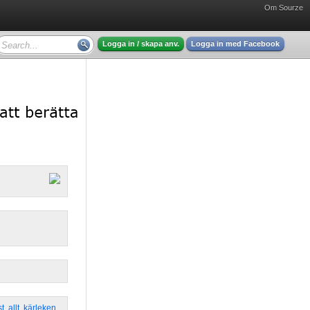
Om Sourze
Logga in / skapa anv.
Logga in med Facebook
st
,
allt
,
kärleken
,