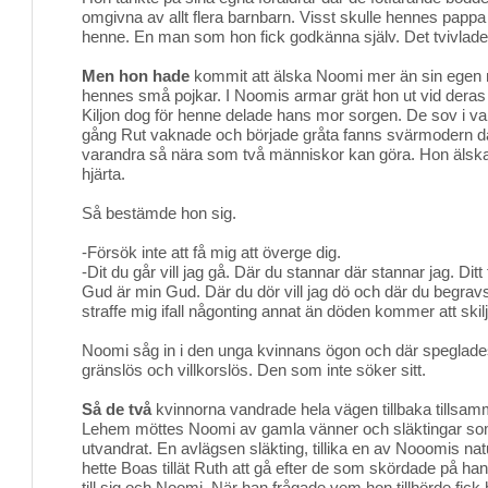
omgivna av allt flera barnbarn. Visst skulle hennes pappa
henne. En man som hon fick godkänna själv. Det tvivlade 
Men hon hade
kommit att älska Noomi mer än sin egen m
hennes små pojkar. I Noomis armar grät hon ut vid deras
Kiljon dog för henne delade hans mor sorgen. De sov i v
gång Rut vaknade och började gråta fanns svärmodern d
varandra så nära som två människor kan göra. Hon älsk
hjärta.
Så bestämde hon sig.
-Försök inte att få mig att överge dig.
-Dit du går vill jag gå. Där du stannar där stannar jag. Ditt 
Gud är min Gud. Där du dör vill jag dö och där du begravs
straffe mig ifall någonting annat än döden kommer att skilj
Noomi såg in i den unga kvinnans ögon och där speglade
gränslös och villkorslös. Den som inte söker sitt.
Så de två
kvinnorna vandrade hela vägen tillbaka tillsam
Lehem möttes Noomi av gamla vänner och släktingar s
utvandrat. En avlägsen släkting, tillika en av Nooomis n
hette Boas tillät Ruth att gå efter de som skördade på han
till sig och Noomi. När han frågade vem hon tillhörde fick