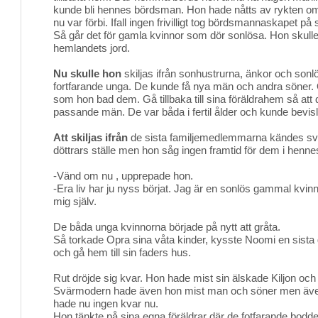
kunde bli hennes bördsman. Hon hade nåtts av rykten o
nu var förbi. Ifall ingen frivilligt tog bördsmannaskapet på
Så går det för gamla kvinnor som dör sonlösa. Hon skulle i al
hemlandets jord.
Nu skulle hon
skiljas ifrån sonhustrurna, änkor och sonl
fortfarande unga. De kunde få nya män och andra söner. 
som hon bad dem. Gå tillbaka till sina föräldrahem så att
passande män. De var båda i fertil ålder och kunde bevisl
Att skiljas ifrån
de sista familjemedlemmarna kändes svår
döttrars ställe men hon såg ingen framtid för dem i henn
-Vänd om nu , upprepade hon.
-Era liv har ju nyss börjat. Jag är en sonlös gammal kvin
mig själv.
De båda unga kvinnorna började på nytt att gråta.
Så torkade Opra sina våta kinder, kysste Noomi en sista
och gå hem till sin faders hus.
Rut dröjde sig kvar. Hon hade mist sin älskade Kiljon och
Svärmodern hade även hon mist man och söner men äve
hade nu ingen kvar nu.
Hon tänkte på sina egna föräldrar där de fotfarande bo