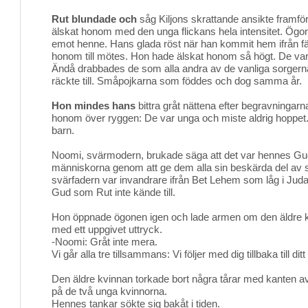
Rut blundade och
såg Kiljons skrattande ansikte framför
älskat honom med den unga flickans hela intensitet. Ög
emot henne. Hans glada röst när han kommit hem ifrån fä
honom till mötes. Hon hade älskat honom så högt. De var
Ändå drabbades de som alla andra av de vanliga sorgern
räckte till. Småpojkarna som föddes och dog samma år.
Hon mindes hans
bittra gråt nättena efter begravningarn
honom över ryggen: De var unga och miste aldrig hoppet
barn.
Noomi, svärmodern, brukade säga att det var hennes G
människorna genom att ge dem alla sin beskärda del av 
svärfadern var invandrare ifrån Bet Lehem som låg i Juda
Gud som Rut inte kände till.
Hon öppnade ögonen igen och lade armen om den äldre 
med ett uppgivet uttryck.
-Noomi: Gråt inte mera.
Vi går alla tre tillsammans: Vi följer med dig tillbaka till di
Den äldre kvinnan torkade bort några tårar med kanten av
på de två unga kvinnorna.
Hennes tankar sökte sig bakåt i tiden.