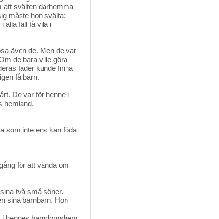
m att svälten därhemma
 sig måste hon svälta:
la fall få vila i 
ösa även de. Men de var 
Om de bara ville göra
 deras fäder kunde finna
igen få barn.
t. De var för henne i 
es hemland.
na som inte ens kan föda
 gång för att vända om
 sina två små söner.
n sina barnbarn. Hon
dde i hennes barndomshem