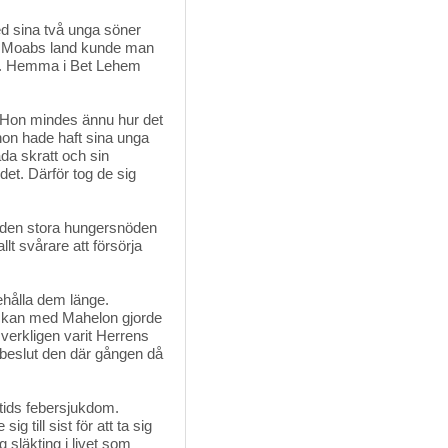
d sina två unga söner 
r i Moabs land kunde man
llt. Hemma i Bet Lehem
. Hon mindes ännu hur det
hon hade haft sina unga
da skratt och sin
t. Därför tog de sig 
den stora hungersnöden 
llt svårare att försörja
hålla dem länge. 
lyckan med Mahelon gjorde
 verkligen varit Herrens
el beslut den där gången då
t tids febersjukdom.
 till sist för att ta sig
släkting i livet som