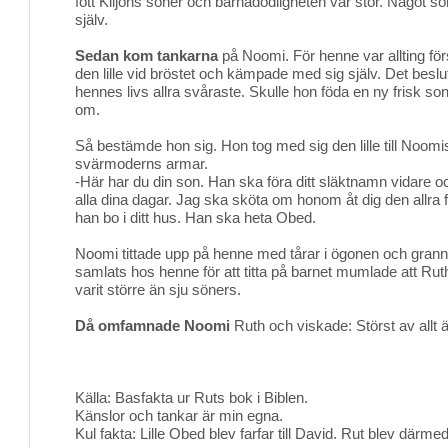
fött Kiljons söner och barnadödligheten var stor. Något som
själv.
Sedan kom tankarna
på Noomi. För henne var allting för
den lille vid bröstet och kämpade med sig själv. Det beslut
hennes livs allra svåraste. Skulle hon föda en ny frisk so
om.
Så bestämde hon sig. Hon tog med sig den lille till Noom
svärmoderns armar.
-Här har du din son. Han ska föra ditt släktnamn vidare oc
alla dina dagar. Jag ska sköta om honom åt dig den allra 
han bo i ditt hus. Han ska heta Obed.
Noomi tittade upp på henne med tårar i ögonen och gra
samlats hos henne för att titta på barnet mumlade att Ruth
varit större än sju söners.
Då omfamnade Noomi
Ruth och viskade: Störst av allt ä
Källa: Basfakta ur Ruts bok i Biblen.
Känslor och tankar är min egna.
Kul fakta: Lille Obed blev farfar till David. Rut blev därm