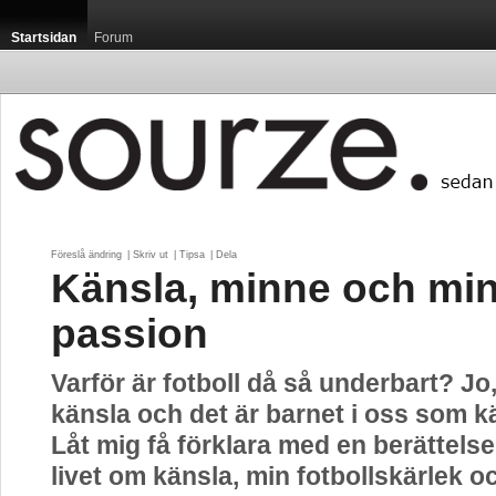
Startsidan
Forum
Föreslå ändring
| 
Skriv ut
| 
Tipsa
| 
Dela
Känsla, minne och mi
passion
Varför är fotboll då så underbart? Jo,
känsla och det är barnet i oss som k
Låt mig få förklara med en berättels
livet om känsla, min fotbollskärlek oc