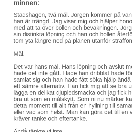
minnen:
Stadshagen, två mål. Jörgen kommer på vän
han är trängd. Jag visar mig och hjälper ho
med att ta över bollen och bevakningen. Jörg
sin distinkta löpning och han och bollen åter
tom yta längre ned på planen utanför straffo
Mål.
Det var hans mål. Hans löpning och avslut m
hade det inte gått. Hade han dribblat hade f
samlat sig och han hade fått söka hjälp än
ett sämre alternativ. Han fick mig att se bra ut
lägga en delikat djupledsmacka och jag fick 
bra ut som en målskytt. Som ni nu märker k
detta moment till allt från en hyllning till sama
eller vad som helst. Man kan göra det till e
kräver tanke och eftertanke.
Ändå tänkte vi inte...