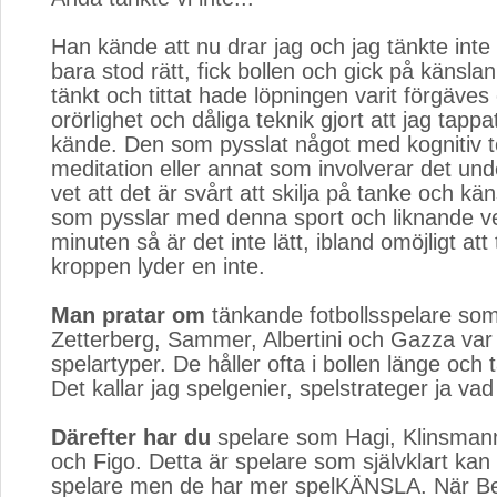
Han kände att nu drar jag och jag tänkte inte
bara stod rätt, fick bollen och gick på känsla
tänkt och tittat hade löpningen varit förgäves
orörlighet och dåliga teknik gjort att jag tappa
kände. Den som pysslat något med kognitiv t
meditation eller annat som involverar det u
vet att det är svårt att skilja på tanke och kän
som pysslar med denna sport och liknande vet
minuten så är det inte lätt, ibland omöjligt att
kroppen lyder en inte.
Man pratar om
tänkande fotbollsspelare som 
Zetterberg, Sammer, Albertini och Gazza va
spelartyper. De håller ofta i bollen länge och 
Det kallar jag spelgenier, spelstrateger ja va
Därefter har du
spelare som Hagi, Klinsmann
och Figo. Detta är spelare som självklart ka
spelare men de har mer spelKÄNSLA. När Bes