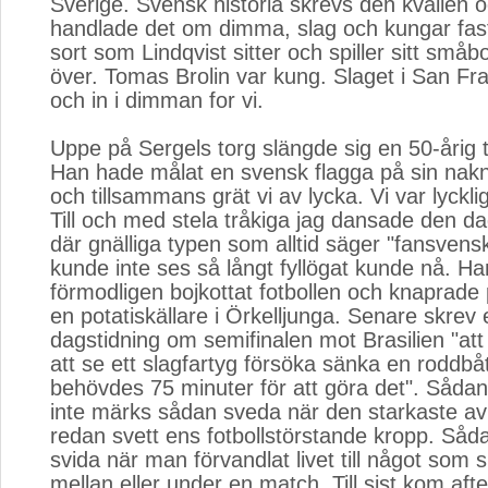
Sverige. Svensk historia skrevs den kvällen
handlade det om dimma, slag och kungar fast
sort som Lindqvist sitter och spiller sitt småb
över. Tomas Brolin var kung. Slaget i San Fr
och in i dimman for vi.
Uppe på Sergels torg slängde sig en 50-årig t
Han hade målat en svensk flagga på sin nak
och tillsammans grät vi av lycka. Vi var lyckl
Till och med stela tråkiga jag dansade den d
där gnälliga typen som alltid säger "fansvens
kunde inte ses så långt fyllögat kunde nå. H
förmodligen bojkottat fotbollen och knaprade 
en potatiskällare i Örkelljunga. Senare skrev
dagstidning om semifinalen mot Brasilien "at
att se ett slagfartyg försöka sänka en roddbå
behövdes 75 minuter för att göra det". Såda
inte märks sådan sveda när den starkaste a
redan svett ens fotbollstörstande kropp. Såda
svida när man förvandlat livet till något som 
mellan eller under en match. Till sist kom aft