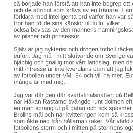
så började han förstå att han inte begrep ett
och de attribut som krävs av en tränare. Han
förklara med intelligenta ord varför han var så
tror han följde sina känslor till fullo, vilket
också bevisas av den mannens hämningslös
av pilsner och prinsessor.
Själv är jag nykterist och drogen fotboll räcke
eufori. Jag må i mitt skrivande om Sverige va
bjäbbig och gnällig mot vårt landslag, men de
mitt intresse är inte kverulans utan att jag fakt
av fotbollen under VM -94 och vill ha mer. Euf
många är med mig.
Jag var där den där kvartsfinalsnatten på Be
när Håkan Rastamo svängde runt dolmen efte
en man sprang ut på gatan och fick spasmer 
Brolins mål och när kvitteringen kom så kross
som åkte ned från hållarna i taket. Vår värld st
fotbollens storm och i mitten på stormens öga 