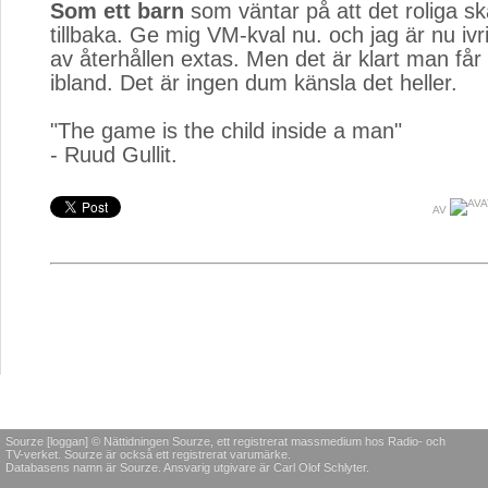
Som ett barn
som väntar på att det roliga sk
tillbaka. Ge mig VM-kval nu. och jag är nu ivr
av återhållen extas. Men det är klart man får
ibland. Det är ingen dum känsla det heller.
"The game is the child inside a man"
- Ruud Gullit.
AV
Sourze [loggan] © Nättidningen Sourze, ett registrerat massmedium hos Radio- och
TV-verket. Sourze är också ett registrerat varumärke.
Databasens namn är Sourze. Ansvarig utgivare är Carl Olof Schlyter.