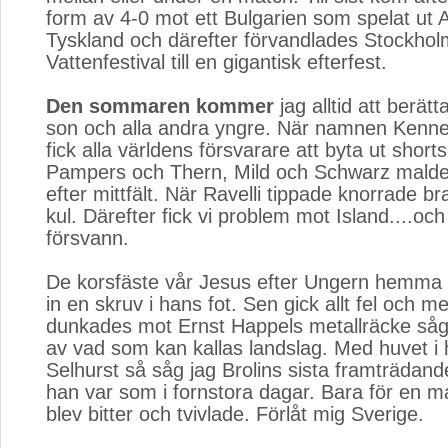
form av 4-0 mot ett Bulgarien som spelat ut 
Tyskland och därefter förvandlades Stockho
Vattenfestival till en gigantisk efterfest.
Den sommaren kommer
jag alltid att berätt
son och alla andra yngre. När namnen Kenne
fick alla världens försvarare att byta ut shor
Pampers och Thern, Mild och Schwarz malde 
efter mittfält. När Ravelli tippade knorrade b
kul. Därefter fick vi problem mot Island....och
försvann.
De korsfäste vår Jesus efter Ungern hemma
in en skruv i hans fot. Sen gick allt fel och 
dunkades mot Ernst Happels metallräcke såg 
av vad som kan kallas landslag. Med huvet i
Selhurst så såg jag Brolins sista framträdand
han var som i fornstora dagar. Bara för en 
blev bitter och tvivlade. Förlåt mig Sverige.